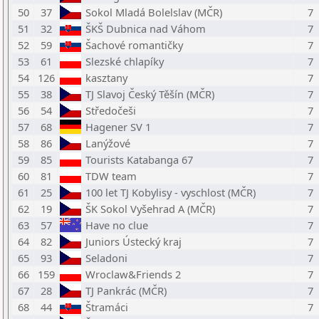
50
37
Sokol Mladá Bolelslav (MČR)
7
51
32
ŠKŠ Dubnica nad Váhom
7
52
59
Šachové romantičky
7
53
61
Slezské chlapíky
7
54
126
kasztany
7
55
38
TJ Slavoj Český Těšín (MČR)
7
56
54
Středočeši
7
57
68
Hagener SV 1
7
58
86
Lanýžové
7
59
85
Tourists Katabanga 67
7
60
81
TDW team
7
61
25
100 let TJ Kobylisy - vyschlost (MČR)
7
62
19
ŠK Sokol Vyšehrad A (MČR)
7
63
57
Have no clue
7
64
82
Juniors Ústecký kraj
7
65
93
Seladoni
7
66
159
Wroclaw&Friends 2
7
67
28
TJ Pankrác (MČR)
7
68
44
Štramáci
7