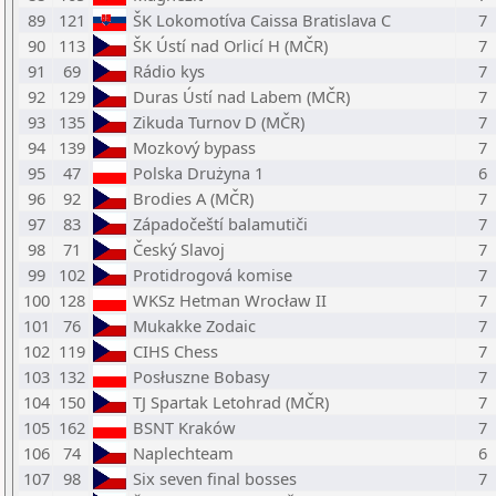
89
121
ŠK Lokomotíva Caissa Bratislava C
7
90
113
ŠK Ústí nad Orlicí H (MČR)
7
91
69
Rádio kys
7
92
129
Duras Ústí nad Labem (MČR)
7
93
135
Zikuda Turnov D (MČR)
7
94
139
Mozkový bypass
7
95
47
Polska Drużyna 1
6
96
92
Brodies A (MČR)
7
97
83
Západočeští balamutiči
7
98
71
Český Slavoj
7
99
102
Protidrogová komise
7
100
128
WKSz Hetman Wrocław II
7
101
76
Mukakke Zodaic
7
102
119
CIHS Chess
7
103
132
Posłuszne Bobasy
7
104
150
TJ Spartak Letohrad (MČR)
7
105
162
BSNT Kraków
7
106
74
Naplechteam
6
107
98
Six seven final bosses
7