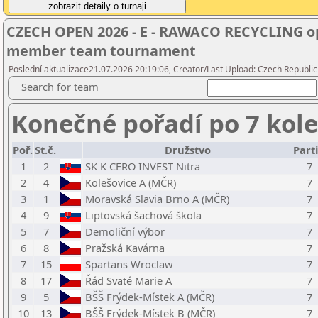
CZECH OPEN 2026 - E - RAWACO RECYCLING op
member team tournament
Poslední aktualizace21.07.2026 20:19:06, Creator/Last Upload: Czech Republic
Search for team
Konečné pořadí po 7 kol
Poř.
St.č.
Družstvo
Part
1
2
SK K CERO INVEST Nitra
7
2
4
Kolešovice A (MČR)
7
3
1
Moravská Slavia Brno A (MČR)
7
4
9
Liptovská šachová škola
7
5
7
Demoliční výbor
7
6
8
Pražská Kavárna
7
7
15
Spartans Wroclaw
7
8
17
Řád Svaté Marie A
7
9
5
BŠŠ Frýdek-Místek A (MČR)
7
10
13
BŠŠ Frýdek-Místek B (MČR)
7