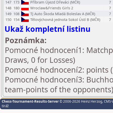
147
173
Příbram Újezd Dřeváci (MČR)
7
148
180
Wroclaw&Friends Girls 2
7
149
108
TJ Auto Škoda Mladá Boleslav A (MČR)
7
150
154
Tělovýchovná jednota Sokol Ústí B (MČR)
7
Ukaž kompletní listinu
Poznámka:
Pomocné hodnocení1: Matchpoin
Draws, 0 for Losses)
Pomocné hodnocení2: points 
Pomocné hodnocení3: Buchhol
team-points of the opponents
Chess-Tournament-Results-Server
© 2006-2026 Heinz Herzog
, CMS-
tiráž