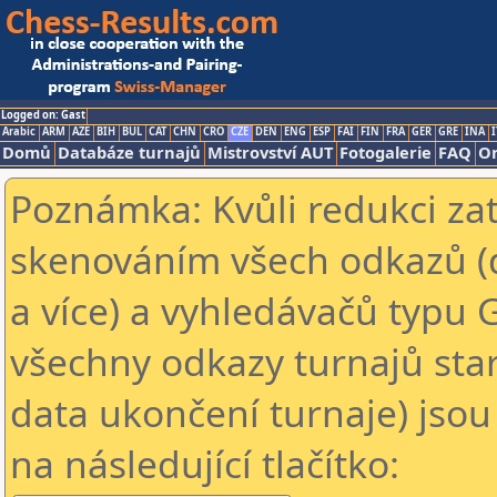
Logged on: Gast
Arabic
ARM
AZE
BIH
BUL
CAT
CHN
CRO
CZE
DEN
ENG
ESP
FAI
FIN
FRA
GER
GRE
INA
I
Domů
Databáze turnajů
Mistrovství AUT
Fotogalerie
FAQ
On
Poznámka: Kvůli redukci za
skenováním všech odkazů (
a více) a vyhledávačů typu 
všechny odkazy turnajů star
data ukončení turnaje) jsou
na následující tlačítko: