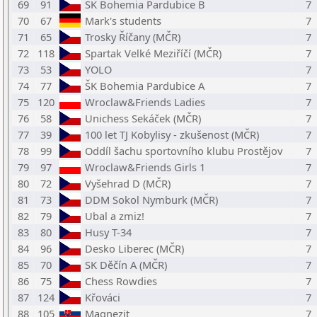
69
91
ŠK Bohemia Pardubice B
7
70
67
Mark's students
7
71
65
Trosky Říčany (MČR)
7
72
118
Spartak Velké Meziříčí (MČR)
7
73
53
YOLO
7
74
77
ŠK Bohemia Pardubice A
7
75
120
Wroclaw&Friends Ladies
7
76
58
Unichess Sekáček (MČR)
7
77
39
100 let TJ Kobylisy - zkušenost (MČR)
7
78
99
Oddíl šachu sportovního klubu Prostějov
7
79
97
Wroclaw&Friends Girls 1
7
80
72
Vyšehrad D (MČR)
7
81
73
DDM Sokol Nymburk (MČR)
7
82
79
Ubal a zmiz!
7
83
80
Husy T-34
7
84
96
Desko Liberec (MČR)
7
85
70
SK Děčín A (MČR)
7
86
75
Chess Rowdies
7
87
124
Křováci
7
88
105
Magnezit
7