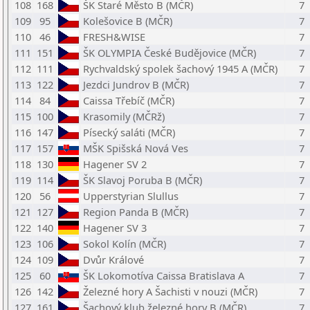
108
168
ŠK Staré Město B (MČR)
7
109
95
Kolešovice B (MČR)
7
110
46
FRESH&WISE
7
111
151
ŠK OLYMPIA České Budějovice (MČR)
7
112
111
Rychvaldský spolek šachový 1945 A (MČR)
7
113
122
Jezdci Jundrov B (MČR)
7
114
84
Caissa Třebíč (MČR)
7
115
100
Krasomily (MČRž)
7
116
147
Písecký saláti (MČR)
7
117
157
MŠK Spišská Nová Ves
7
118
130
Hagener SV 2
7
119
114
ŠK Slavoj Poruba B (MČR)
7
120
56
Upperstyrian Slullus
7
121
127
Region Panda B (MČR)
7
122
140
Hagener SV 3
7
123
106
Sokol Kolín (MČR)
7
124
109
Dvůr Králové
7
125
60
ŠK Lokomotíva Caissa Bratislava A
7
126
142
Železné hory A Šachisti v nouzi (MČR)
7
127
161
Šachový klub železné hory B (MČR)
7