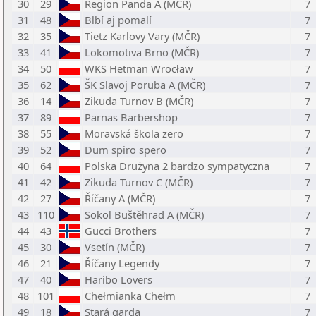
30
29
Region Panda A (MČR)
7
31
48
Blbí aj pomalí
7
32
35
Tietz Karlovy Vary (MČR)
7
33
41
Lokomotiva Brno (MČR)
7
34
50
WKS Hetman Wrocław
7
35
62
ŠK Slavoj Poruba A (MČR)
7
36
14
Zikuda Turnov B (MČR)
7
37
89
Parnas Barbershop
7
38
55
Moravská škola zero
7
39
52
Dum spiro spero
7
40
64
Polska Drużyna 2 bardzo sympatyczna
7
41
42
Zikuda Turnov C (MČR)
7
42
27
Říčany A (MČR)
7
43
110
Sokol Buštěhrad A (MČR)
7
44
43
Gucci Brothers
7
45
30
Vsetín (MČR)
7
46
21
Říčany Legendy
7
47
40
Haribo Lovers
7
48
101
Chełmianka Chełm
7
49
18
Stará garda
7