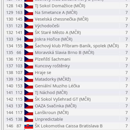
128
143
TJ Sokol Domažlice (MČR)
7
129
163
Na Smetance A (MČR)
7
130
145
Veselská chessnečka (MČR)
7
131
123
Východočeši
7
132
141
ŠK Staré Město A (MČR)
7
133
94
Jiskra Hořice (MČR)
7
134
155
Šachový klub Příbram-Baník, spolek (MČR)
7
135
66
Moravská Slavia Brno B (MČR)
7
136
172
Plzeňští šachmani
7
137
103
Kuncovy roštěnky
7
138
107
Hraje se
7
139
134
Matadorky (MČRž)
7
140
153
Geniální Muziho Léčka
7
141
112
TJ Náchod (MČR)
7
142
115
ŠK Sokol Vyšehrad GT (MČR)
7
143
137
OAZA Svačinka (MČR)
7
144
117
Lanškroun (MČR)
7
145
138
Unpredictable
7
146
87
ŠK Lokomotíva Caissa Bratislava B
7