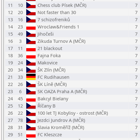
11
10
Chess club Písek (MČR)
7
12
20
Not faster than 30
7
13
16
7 schizofreniků
7
14
23
Wroclaw&Friends 1
7
15
49
Jihočeši
7
16
3
Zikuda Turnov A (MČR)
7
17
11
21 blackout
7
18
36
Fajna Foka
7
19
24
Makovice
7
20
34
ŠK Zlín (MČR)
7
21
33
FC Rudihausen
7
22
26
ŠK Líně (MČR)
7
23
6
SK OAZA Praha A (MČR)
7
24
45
Bakcyl Bielany
7
25
12
Říčany B
7
26
22
100 let TJ Kobylisy - ostrost (MČR)
7
27
78
Jezdci Jundrov A (MČR)
7
28
31
Slavia Kroměříž (MČR)
7
29
51
FC Kleszcze
7