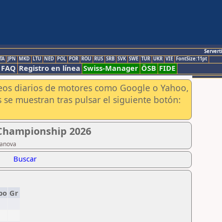
Servert
TA
JPN
MKD
LTU
NED
POL
POR
ROU
RUS
SRB
SVK
SWE
TUR
UKR
VIE
FontSize:11pt
FAQ
Registro en línea
Swiss-Manager
ÖSB
FIDE
aneos diarios de motores como Google o Yahoo,
 se muestran tras pulsar el siguiente botón:
 Championship 2026
vanova
Buscar
po
Gr