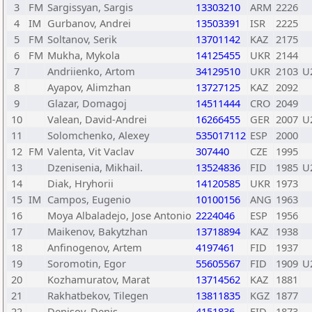
3
FM
Sargissyan, Sargis
13303210
ARM
2226
4
IM
Gurbanov, Andrei
13503391
ISR
2225
5
FM
Soltanov, Serik
13701142
KAZ
2175
6
FM
Mukha, Mykola
14125455
UKR
2144
7
Andriienko, Artom
34129510
UKR
2103
U
8
Ayapov, Alimzhan
13727125
KAZ
2092
9
Glazar, Domagoj
14511444
CRO
2049
10
Valean, David-Andrei
16266455
GER
2007
U
11
Solomchenko, Alexey
535017112
ESP
2000
12
FM
Valenta, Vit Vaclav
307440
CZE
1995
13
Dzenisenia, Mikhail.
13524836
FID
1985
U
14
Diak, Hryhorii
14120585
UKR
1973
15
IM
Campos, Eugenio
10100156
ANG
1963
16
Moya Albaladejo, Jose Antonio
2224046
ESP
1956
17
Maikenov, Bakytzhan
13718894
KAZ
1938
18
Anfinogenov, Artem
4197461
FID
1937
19
Soromotin, Egor
55605567
FID
1909
U
20
Kozhamuratov, Marat
13714562
KAZ
1881
21
Rakhatbekov, Tilegen
13811835
KGZ
1877
22
Denisov, Denis
4151836
FID
1873