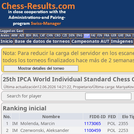
Logged on: Gast
Arabic
ARM
AZE
BIH
BUL
CAT
CHN
CRO
CZE
DEN
ENG
ESP
FAI
FIN
FRA
GER
GRE
INA
I
Inicio
Base de datos de torneos
Campeonato AUT
Imágenes
Nota: Para reducir la carga del servidor en los esc
todos los torneos finalizados hace más de 2 semanas
25th IPCA World Individual Standard Chess
Última actualización12.06.2026 14:21:22, Propietario/Última carga: MariyaKo
Search for player
Ranking inicial
No.
Nombre
FIDE-ID
FED
Elo
Ti
1
IM
Molenda, Marcin
1173065
POL
2355
2
IM
Czerwonski, Aleksander
1100459
POL
2253