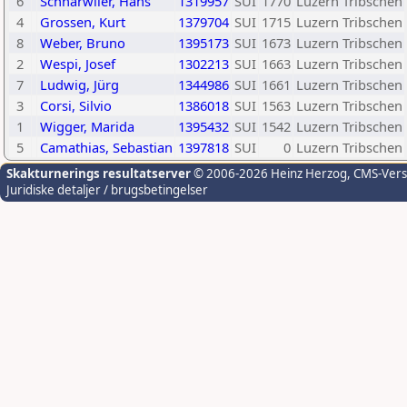
6
Schnarwiler, Hans
1319957
SUI
1770
Luzern Tribschen
4
Grossen, Kurt
1379704
SUI
1715
Luzern Tribschen
8
Weber, Bruno
1395173
SUI
1673
Luzern Tribschen
2
Wespi, Josef
1302213
SUI
1663
Luzern Tribschen
7
Ludwig, Jürg
1344986
SUI
1661
Luzern Tribschen
3
Corsi, Silvio
1386018
SUI
1563
Luzern Tribschen
1
Wigger, Marida
1395432
SUI
1542
Luzern Tribschen
5
Camathias, Sebastian
1397818
SUI
0
Luzern Tribschen
Skakturnerings resultatserver
© 2006-2026 Heinz Herzog
, CMS-Ver
Juridiske detaljer / brugsbetingelser