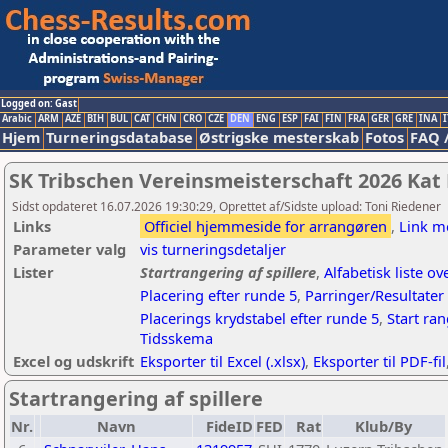
Logged on: Gast
Arabic
ARM
AZE
BIH
BUL
CAT
CHN
CRO
CZE
DEN
ENG
ESP
FAI
FIN
FRA
GER
GRE
INA
I
Hjem
Turneringsdatabase
Østrigske mesterskab
Fotos
FAQ 
SK Tribschen Vereinsmeisterschaft 2026 Kat
Sidst opdateret 16.07.2026 19:30:29, Oprettet af/Sidste upload: Toni Riedener
Links
Officiel hjemmeside for arrangøren
,
Link m
Parameter valg
vis turneringsdetaljer
Lister
Startrangering af spillere
,
Alfabetisk liste ov
Placering efter runde 5
,
Parringer/Resultater
Placerings krydstabel efter runde 5
,
Start ra
Tidsskema
Excel og udskrift
Eksporter til Excel (.xlsx)
,
Eksporter til PDF-fil
Startrangering af spillere
Nr.
Navn
FideID
FED
Rat
Klub/By