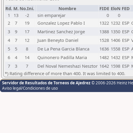
Rd.
M.
No.Ini.
Nombre
FIDE
EloN
FED
1
13
-2
sin emparejar
0
0
2
7
19
Gonzalez Lopez Pablo I
1322
1232
ESP
3
9
17
Martinez Sanchez Jorge
1388
1350
ESP
4
7
12
Juan Beneyto Daniel
1528
1406
ESP
5
5
8
De La Pena Garcia Blanca
1636
1558
ESP
6
4
14
Quinonero Padilla Maria
1482
1432
ESP
7
3
7
Del Noval Nemeshazi Nesztor
1642
1598
ESP
*) Rating difference of more than 400. It was limited to 400.
Servidor de Resultados de Torneos de Ajedrez
© 2006-2026 Heinz H
Aviso legal/Condiciones de uso