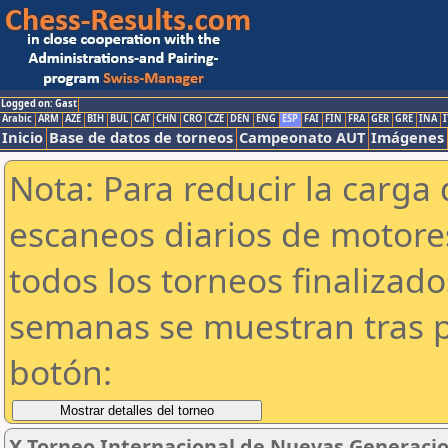
Logged on: Gast
Arabic
ARM
AZE
BIH
BUL
CAT
CHN
CRO
CZE
DEN
ENG
ESP
FAI
FIN
FRA
GER
GRE
INA
I
Inicio
Base de datos de torneos
Campeonato AUT
Imágenes
Nota: Para reducir la carga 
escaneos diarios de motor
todos los torneos finalizad
semanas se muestran tras p
botón:
X Torneo Internacional de Nuevas Generaci