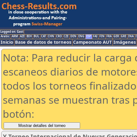
Logged on: Gast
Arabic
ARM
AZE
BIH
BUL
CAT
CHN
CRO
CZE
DEN
ENG
ESP
FAI
FIN
FRA
GER
GRE
INA
I
Inicio
Base de datos de torneos
Campeonato AUT
Imágenes
Nota: Para reducir la carga 
escaneos diarios de motor
todos los torneos finalizad
semanas se muestran tras p
botón:
X Torneo Internacional de Nuevas Generaci