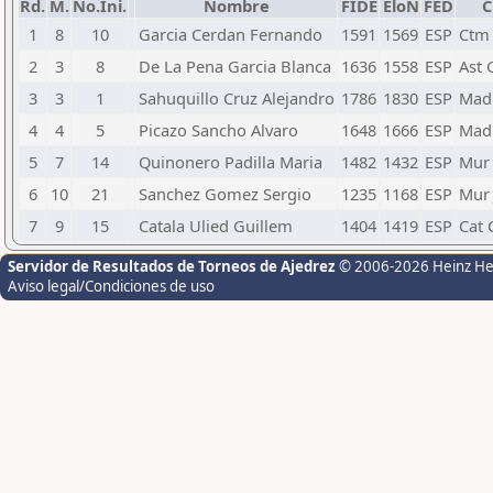
Rd.
M.
No.Ini.
Nombre
FIDE
EloN
FED
C
1
8
10
Garcia Cerdan Fernando
1591
1569
ESP
Ctm
2
3
8
De La Pena Garcia Blanca
1636
1558
ESP
Ast 
3
3
1
Sahuquillo Cruz Alejandro
1786
1830
ESP
Mad 
4
4
5
Picazo Sancho Alvaro
1648
1666
ESP
Mad
5
7
14
Quinonero Padilla Maria
1482
1432
ESP
Mur 
6
10
21
Sanchez Gomez Sergio
1235
1168
ESP
Mur 
7
9
15
Catala Ulied Guillem
1404
1419
ESP
Cat
Servidor de Resultados de Torneos de Ajedrez
© 2006-2026 Heinz H
Aviso legal/Condiciones de uso