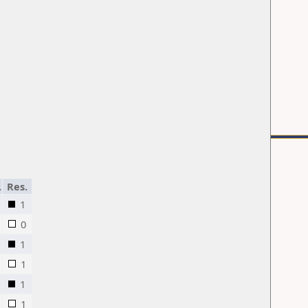
.
Res.
1
0
1
1
1
1