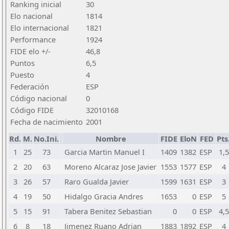
Ranking inicial
30
Elo nacional
1814
Elo internacional
1821
Performance
1924
FIDE elo +/-
46,8
Puntos
6,5
Puesto
4
Federación
ESP
Código nacional
0
Código FIDE
32010168
Fecha de nacimiento
2001
Rd.
M.
No.Ini.
Nombre
FIDE
EloN
FED
Pts
1
25
73
Garcia Martin Manuel I
1409
1382
ESP
1,5
2
20
63
Moreno Alcaraz Jose Javier
1553
1577
ESP
4
3
26
57
Raro Gualda Javier
1599
1631
ESP
3
4
19
50
Hidalgo Gracia Andres
1653
0
ESP
5
5
15
91
Tabera Benitez Sebastian
0
0
ESP
4,5
6
8
18
Jimenez Ruano Adrian
1883
1892
ESP
4