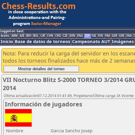
Logged on: Gast
Arabic
ARM
AZE
BIH
BUL
CAT
CHN
CRO
CZE
DEN
ENG
ESP
FAI
FIN
FRA
GER
GRE
INA
I
Inicio
Base de datos de torneos
Campeonato AUT
Imágenes
Nota: Para reducir la carga del servidor en los esc
todos los torneos finalizados hace más de 2 semanas
VII Nocturno Blitz S-2000 TORNEO 3/2014 GR
2014
Última actualización07.12.2014 01:41:49, Propietario/Última carga: IA Vicen
Información de jugadores
Nombre
Garcia Sancho Josep