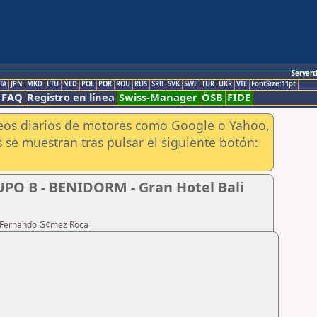
Servert
TA
JPN
MKD
LTU
NED
POL
POR
ROU
RUS
SRB
SVK
SWE
TUR
UKR
VIE
FontSize:11pt
FAQ
Registro en línea
Swiss-Manager
ÖSB
FIDE
aneos diarios de motores como Google o Yahoo,
 se muestran tras pulsar el siguiente botón:
UPO B - BENIDORM - Gran Hotel Bali
te Fernando G¢mez Roca