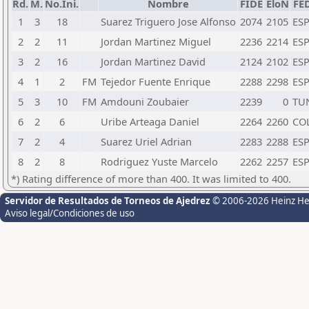
Rd.
M.
No.Ini.
Nombre
FIDE
EloN
FE
1
3
18
Suarez Triguero Jose Alfonso
2074
2105
ES
2
2
11
Jordan Martinez Miguel
2236
2214
ES
3
2
16
Jordan Martinez David
2124
2102
ES
4
1
2
FM
Tejedor Fuente Enrique
2288
2298
ES
5
3
10
FM
Amdouni Zoubaier
2239
0
TU
6
2
6
Uribe Arteaga Daniel
2264
2260
CO
7
2
4
Suarez Uriel Adrian
2283
2288
ES
8
2
8
Rodriguez Yuste Marcelo
2262
2257
ES
*) Rating difference of more than 400. It was limited to 400.
Servidor de Resultados de Torneos de Ajedrez
© 2006-2026 Heinz H
Aviso legal/Condiciones de uso