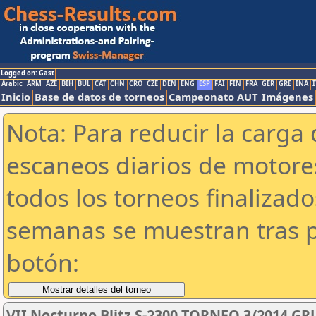
Logged on: Gast
Arabic
ARM
AZE
BIH
BUL
CAT
CHN
CRO
CZE
DEN
ENG
ESP
FAI
FIN
FRA
GER
GRE
INA
I
Inicio
Base de datos de torneos
Campeonato AUT
Imágenes
Nota: Para reducir la carga 
escaneos diarios de motor
todos los torneos finalizad
semanas se muestran tras p
botón:
VII Nocturno Blitz S-2300 TORNEO 3/2014 GR