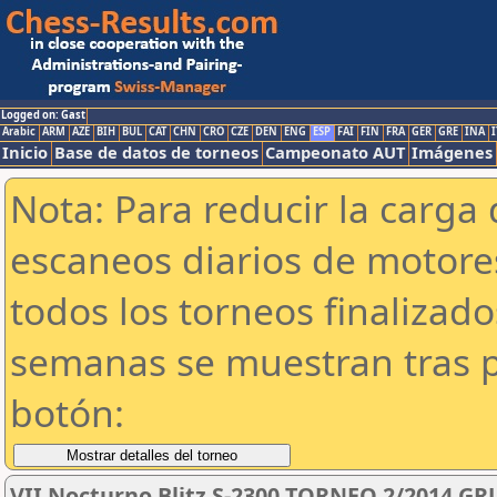
Logged on: Gast
Arabic
ARM
AZE
BIH
BUL
CAT
CHN
CRO
CZE
DEN
ENG
ESP
FAI
FIN
FRA
GER
GRE
INA
I
Inicio
Base de datos de torneos
Campeonato AUT
Imágenes
Nota: Para reducir la carga 
escaneos diarios de motor
todos los torneos finalizad
semanas se muestran tras p
botón:
VII Nocturno Blitz S-2300 TORNEO 2/2014 GR