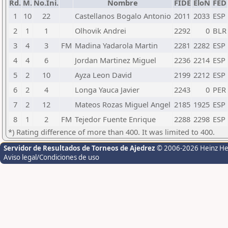
Rd.
M.
No.Ini.
Nombre
FIDE
EloN
FED
1
10
22
Castellanos Bogalo Antonio
2011
2033
ESP
2
1
1
Olhovik Andrei
2292
0
BLR
3
4
3
FM
Madina Yadarola Martin
2281
2282
ESP
4
4
6
Jordan Martinez Miguel
2236
2214
ESP
5
2
10
Ayza Leon David
2199
2212
ESP
6
2
4
Longa Yauca Javier
2243
0
PER
7
2
12
Mateos Rozas Miguel Angel
2185
1925
ESP
8
1
2
FM
Tejedor Fuente Enrique
2288
2298
ESP
*) Rating difference of more than 400. It was limited to 400.
Servidor de Resultados de Torneos de Ajedrez
© 2006-2026 Heinz H
Aviso legal/Condiciones de uso