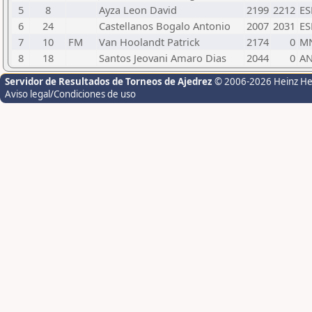
5
8
Ayza Leon David
2199
2212
ES
6
24
Castellanos Bogalo Antonio
2007
2031
ES
7
10
FM
Van Hoolandt Patrick
2174
0
M
8
18
Santos Jeovani Amaro Dias
2044
0
A
Servidor de Resultados de Torneos de Ajedrez
© 2006-2026 Heinz H
Aviso legal/Condiciones de uso