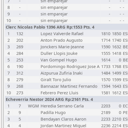
7
-
sin emparejar
-
-
-
8
-
sin emparejar
-
-
-
9
-
sin emparejar
-
-
-
10
-
sin emparejar
-
-
-
Clerc Nicolas Pablo 1396 ARG Rp:1553 Pts. 4
1
132
Lopez Valverde Rafael
1810
1850
ES
2
202
Anton Prado Augusto
1714
1740
ES
3
269
Jonckers Marie-Jeanne
1590
1632
BE
4
284
Duller Llopis Jouke
1555
1418
ES
5
253
Van Gompel Hugo
1614
0
BE
6
190
Pordomingo Rodriguez Jose A
1733
1768
ES
7
312
Aizpurua Zufiria Inaki
1484
1499
ES
8
279
Giralt Toro Julio
1570
1599
ES
9
268
Bannazar Martinez Fernando
1594
1643
ES
10
273
Febrero Perez Lluis
1581
1612
ES
Echeverria Nestor 2024 ARG Rp:2161 Pts. 4
1
7
WGM
Heredia Serrano Carla
2203
0
E
2
9
Padilla Hugo
2189
0
PE
3
5
Bendayan Claros Aaron
2233
2210
ES
4
4
Jordan Martinez Miguel
2236
2214
ES