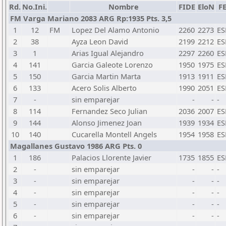
Rd.
No.Ini.
Nombre
FIDE
EloN
F
FM Varga Mariano 2083 ARG Rp:1935 Pts. 3,5
1
12
FM
Lopez Del Alamo Antonio
2260
2273
ES
2
38
Ayza Leon David
2199
2212
ES
3
1
Arias Igual Alejandro
2297
2260
ES
4
141
Garcia Galeote Lorenzo
1950
1975
ES
5
150
Garcia Martin Marta
1913
1911
ES
6
133
Acero Solis Alberto
1990
2051
ES
7
-
sin emparejar
-
-
-
8
114
Fernandez Seco Julian
2036
2007
ES
9
144
Alonso Jimenez Joan
1939
1934
ES
10
140
Cucarella Montell Angels
1954
1958
ES
Magallanes Gustavo 1986 ARG Pts. 0
1
186
Palacios Llorente Javier
1735
1855
ES
2
-
sin emparejar
-
-
-
3
-
sin emparejar
-
-
-
4
-
sin emparejar
-
-
-
5
-
sin emparejar
-
-
-
6
-
sin emparejar
-
-
-