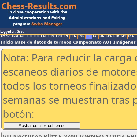
Logged on: Gast
Arabic
ARM
AZE
BIH
BUL
CAT
CHN
CRO
CZE
DEN
ENG
ESP
FAI
FIN
FRA
GER
GRE
INA
I
Inicio
Base de datos de torneos
Campeonato AUT
Imágenes
Nota: Para reducir la carga 
escaneos diarios de motor
todos los torneos finalizad
semanas se muestran tras p
botón:
VII Nocturno Blitz S-2300 TORNEO 1/2014 GR