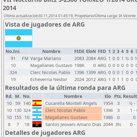
2014
Última actualización30.11.2014 01:45:19, Propietario/Última carga: IA Vicen
Vista de jugadores de ARG
No.Ini.
Nombre
FIDE
EloN
FED
1
2
3
4
5
6
91
FM
Varga Mariano
2083
2084
ARG
1
0
0
1
½
0
10
Magallanes Gustavo
1986
0
ARG
0
0
0
0
0
0
324
Clerc Nicolas Pablo
1396
1399
ARG
0
0
0
1
0
0
19
Echeverria Nestor
2024
2012
ARG
1
0
1
1
0
0
Resultados de la última ronda para ARG
Rd.
M.
No.
Nombre
Elo
Pts.
Resul
10
59
140
Cucarella Montell Angels
1954
3
½ -
10
130
324
Clerc Nicolas Pablo
1396
3
1 - 
10
155
10
Magallanes Gustavo
1986
0
0
8
7
18
Santos Jeovani Amaro Dias
2044
3½
0 - 
Detalles de jugadores ARG