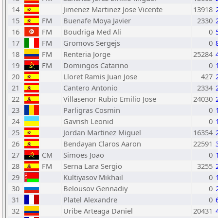
14
Jimenez Martinez Jose Vicente
13918
15
FM
Buenafe Moya Javier
2330
16
FM
Boudriga Med Ali
0
17
FM
Gromovs Sergejs
0
18
FM
Renteria Jorge
25284
19
FM
Domingos Catarino
0
20
Lloret Ramis Juan Jose
427
21
Cantero Antonio
2334
22
Villasenor Rubio Emilio Jose
24030
23
Parligras Cosmin
0
24
Gavrish Leonid
0
25
Jordan Martinez Miguel
16354
26
Bendayan Claros Aaron
22591
27
CM
Simoes Joao
0
28
FM
Serna Lara Sergio
3255
29
Kultiyasov Mikhail
0
30
Belousov Gennadiy
0
31
Platel Alexandre
0
32
Uribe Arteaga Daniel
20431