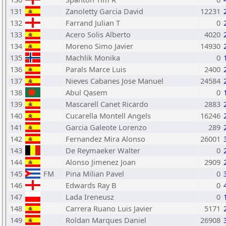
131
Zanoletty Garcia David
12231
132
Farrand Julian T
0
133
Acero Solis Alberto
4020
134
Moreno Simo Javier
14930
135
Machlik Monika
0
136
Parals Marce Luis
2400
137
Nieves Cabanes Jose Manuel
24584
138
Abul Qasem
0
139
Mascarell Canet Ricardo
2883
140
Cucarella Montell Angels
16246
141
Garcia Galeote Lorenzo
289
142
Fernandez Mira Alonso
26001
143
De Reymaeker Walter
0
144
Alonso Jimenez Joan
2909
145
FM
Pina Milian Pavel
0
146
Edwards Ray B
0
147
Lada Ireneusz
0
148
Carrera Ruano Luis Javier
5171
149
Roldan Marques Daniel
26908