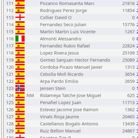
111
Pozanco Romasanta Marc
21816
112
Rodriguez Perez Jorge
11854
113
Collier David O
0
114
Fernandez Seco Julian
15776
115
Martin Martin Luis Vicente
1267
116
Almonti Alessandro
0
117
Fernandez Rubio Rafael
22824
118
Lopez Rivera Jesus
25109
119
Gomez Sanjuan Hector Fernando
25089
120
Cordoba Picazo Manuel Javier
1313
121
Cebolla Moll Ricardo
3654
122
Arpa Pardo Emilio
2659
123
Jensen Stein
0
124
NM
Ridameya Tatche Jose Miguel
625
125
Penafiel Lopez Juan
11713
126
Estevez Jacome Jose Ramon
1362
127
Vinals Rioja Jaume
20465
128
Castellanos Bogalo Antonio
13439
129
Ruiz Bellon Manuel
24867
130
Spanton Tim R
0