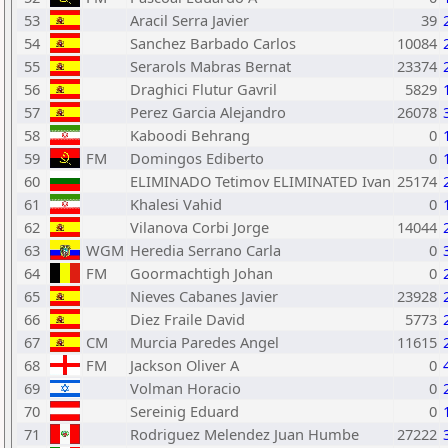
53
Aracil Serra Javier
39
54
Sanchez Barbado Carlos
10084
55
Serarols Mabras Bernat
23374
56
Draghici Flutur Gavril
5829
57
Perez Garcia Alejandro
26078
58
Kaboodi Behrang
0
59
FM
Domingos Ediberto
0
60
ELIMINADO Tetimov ELIMINATED Ivan
25174
61
Khalesi Vahid
0
62
Vilanova Corbi Jorge
14044
63
WGM
Heredia Serrano Carla
0
64
FM
Goormachtigh Johan
0
65
Nieves Cabanes Javier
23928
66
Diez Fraile David
5773
67
CM
Murcia Paredes Angel
11615
68
FM
Jackson Oliver A
0
69
Volman Horacio
0
70
Sereinig Eduard
0
71
Rodriguez Melendez Juan Humbe
27222