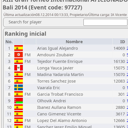
Bali 2014 (Event code: 97727)
Última actualización08.12.2014 00:13:33, Propietario/Última carga: IA Vicen
Search for player
Ranking inicial
No.
Nombre
ID
1
Arias Igual Alejandro
14069
2
FM
Amdouni Zoubaier
0
3
FM
Tejedor Fuente Enrique
16130
4
Longa Yauca Javier
15075
5
FM
Madina Yadarola Martin
15070
6
Torres Sanchez Jose
12083
7
Vaarala Eric
0
8
FM
Garcia Trobat Francisco
301
9
Olhovik Andrei
0
10
Ibanez Aullana Ramon
2880
11
Cano Gimenez Vicente
3617
12
FM
Lopez Del Alamo Antonio
12666
13
FM
Sanchez Jerez Emilio Miguel
13605