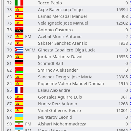
72
Tocco Paolo
0
73
Axpe Balenciaga Inigo
15394
74
Lamas Mercadal Manuel
408
75
Vela Ignacio Jose Manuel
12502
76
Antonio Casimiro
0
77
FM
Acebal Muniz Antonio
2
78
Sabater Sanchez Asensio
1938
79
WFM
Ginesta Caballero Olga Lucia
0
80
Jordan Martinez David
16353
81
Schmidt Ralf
0
82
Smirnov Aleksander
0
83
Sanchez Dengra Jose Maria
23985
84
Riquelme Valero Manuel Damian
1915
85
Lalau Alexandre
0
86
Gonzalez Aguirre Luis
981
87
Nunez Reiz Antonio
1268
88
Vinal Gutierrez Pedro
11001
89
Muhtarov Leonid
0
90
FM
Afshari Mohammadreza
0
91
FM
Varga Mariano
15362