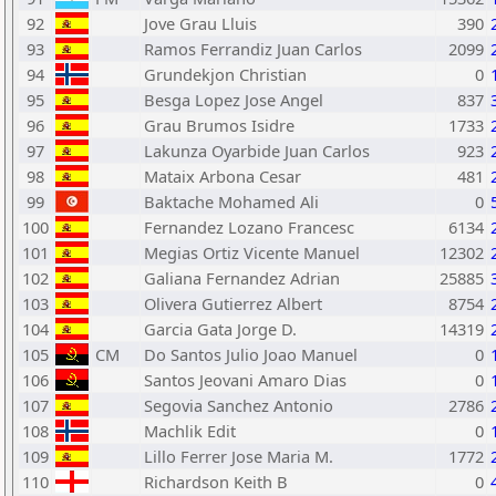
92
Jove Grau Lluis
390
93
Ramos Ferrandiz Juan Carlos
2099
94
Grundekjon Christian
0
95
Besga Lopez Jose Angel
837
96
Grau Brumos Isidre
1733
97
Lakunza Oyarbide Juan Carlos
923
98
Mataix Arbona Cesar
481
99
Baktache Mohamed Ali
0
100
Fernandez Lozano Francesc
6134
101
Megias Ortiz Vicente Manuel
12302
102
Galiana Fernandez Adrian
25885
103
Olivera Gutierrez Albert
8754
104
Garcia Gata Jorge D.
14319
105
CM
Do Santos Julio Joao Manuel
0
106
Santos Jeovani Amaro Dias
0
107
Segovia Sanchez Antonio
2786
108
Machlik Edit
0
109
Lillo Ferrer Jose Maria M.
1772
110
Richardson Keith B
0