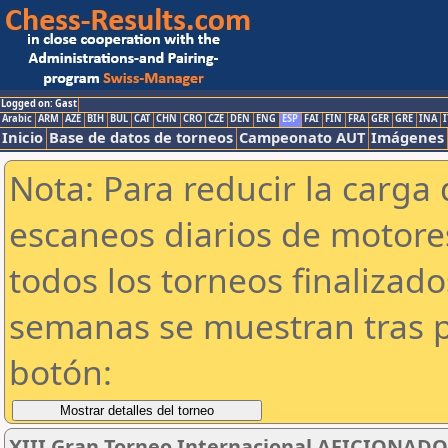
Logged on: Gast
Arabic
ARM
AZE
BIH
BUL
CAT
CHN
CRO
CZE
DEN
ENG
ESP
FAI
FIN
FRA
GER
GRE
INA
I
Inicio
Base de datos de torneos
Campeonato AUT
Imágenes
Nota: Para reducir la carga 
escaneos diarios de motor
todos los torneos finalizad
semanas se muestran tras p
botón:
XIII Gran Torneo Internacional AFICIONADOS