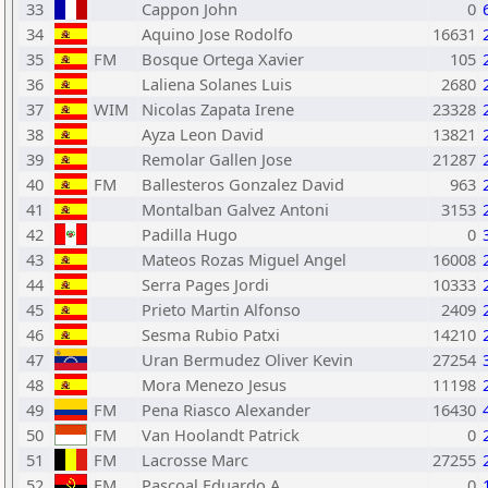
33
Cappon John
0
34
Aquino Jose Rodolfo
16631
35
FM
Bosque Ortega Xavier
105
36
Laliena Solanes Luis
2680
37
WIM
Nicolas Zapata Irene
23328
38
Ayza Leon David
13821
39
Remolar Gallen Jose
21287
40
FM
Ballesteros Gonzalez David
963
41
Montalban Galvez Antoni
3153
42
Padilla Hugo
0
43
Mateos Rozas Miguel Angel
16008
44
Serra Pages Jordi
10333
45
Prieto Martin Alfonso
2409
46
Sesma Rubio Patxi
14210
47
Uran Bermudez Oliver Kevin
27254
48
Mora Menezo Jesus
11198
49
FM
Pena Riasco Alexander
16430
50
FM
Van Hoolandt Patrick
0
51
FM
Lacrosse Marc
27255
52
FM
Pascoal Eduardo A
0