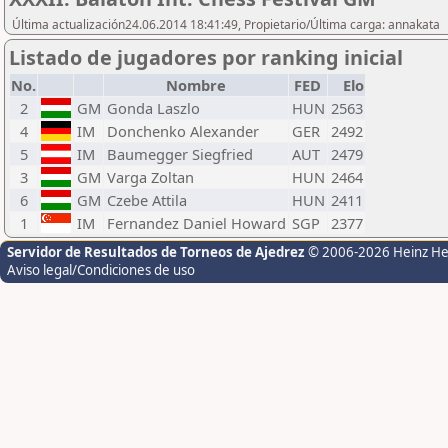
Última actualización24.06.2014 18:41:49, Propietario/Última carga: annakata
Listado de jugadores por ranking inicial
No.
Nombre
FED
Elo
2
GM
Gonda Laszlo
HUN
2563
4
IM
Donchenko Alexander
GER
2492
5
IM
Baumegger Siegfried
AUT
2479
3
GM
Varga Zoltan
HUN
2464
6
GM
Czebe Attila
HUN
2411
1
IM
Fernandez Daniel Howard
SGP
2377
Servidor de Resultados de Torneos de Ajedrez
© 2006-2026 Heinz H
Aviso legal/Condiciones de uso