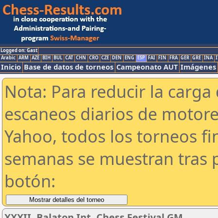
Logged on: Gast
Arabic
ARM
AZE
BIH
BUL
CAT
CHN
CRO
CZE
DEN
ENG
ESP
FAI
FIN
FRA
GER
GRE
INA
I
Inicio
Base de datos de torneos
Campeonato AUT
Imágenes
Nota: Para reducir la carga 
escaneos diarios de motor
Yahoo, todos los torneos f
semanas se muestran tras p
botón:
XXXII. Balaton Int. Chess Festival GM