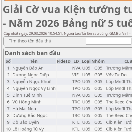
Giải Cờ vua Kiện tướng t
- Năm 2026 Bảng nữ 5 tuổ
Cập nhật ngày: 29.03.2026 10:54:51, Người tạo/Tải lên sau cùng: GM.Bui Vinh-
Tìm theo tên đấu thủ
Danh sách ban đầu
Số
Tên
FideID
LĐ
Loại
Nhóm
CLB
1
Nguyễn Bảo An
NVA
U05
G05
Trường Mầm
2
Dương Ngọc Diệp
VIE
U05
G05
Vđv Tự Do
3
Nguyễn Ngọc Khuê
TPO
U05
G05
Lớp Mnđl Th
4
Nguyễn Ngọc Vy Linh
TPO
U05
G05
Lớp Mnđl Th
5
Đinh Tuệ Minh
NVA
U05
G05
Trường Mầm
6
Vũ Hồng Minh
TRC
U05
G05
The Reed Ch
7
Hà Mai Nga
TPO
U05
G05
Lớp Mnđl Th
8
Dương Bảo Ngọc
TRC
U05
G05
The Reed Ch
9
Đỗ Bảo Uyên
KTL
U05
G05
Clb Kiện Tướ
10
Lê Hoàng Tú Vy
KTL
U05
G05
Clb Kiện Tướ