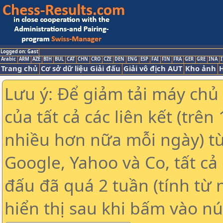
Logged on: Gast
Arabic
ARM
AZE
BIH
BUL
CAT
CHN
CRO
CZE
DEN
ENG
ESP
FAI
FIN
FRA
GER
GRE
INA
I
Trang chủ
Cơ sở dữ liệu Giải đấu
Giải vô địch AUT
Kho ảnh
H
Lưu ý: Để giảm tải máy chủ
của tất cả các liên kết (trê
nhiều hơn nữa mỗi ngày) t
Google, Yahoo và Co, tất cả 
đấu đã quá 2 tuần (tính từ 
hiển thị sau khi bấm vào nú