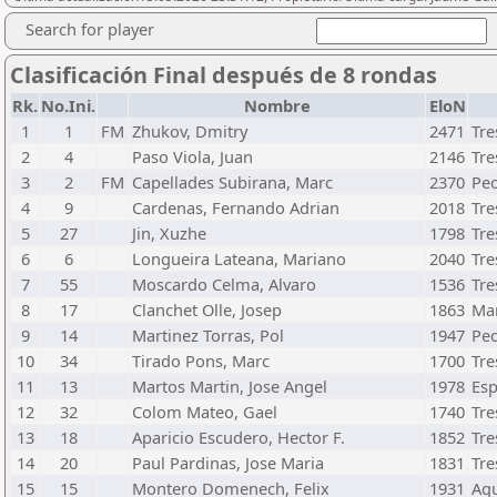
Search for player
Clasificación Final después de 8 rondas
Rk.
No.Ini.
Nombre
EloN
1
1
FM
Zhukov, Dmitry
2471
Tre
2
4
Paso Viola, Juan
2146
Tre
3
2
FM
Capellades Subirana, Marc
2370
Peo
4
9
Cardenas, Fernando Adrian
2018
Tre
5
27
Jin, Xuzhe
1798
Tre
6
6
Longueira Lateana, Mariano
2040
Tre
7
55
Moscardo Celma, Alvaro
1536
Tre
8
17
Clanchet Olle, Josep
1863
Mar
9
14
Martinez Torras, Pol
1947
Peo
10
34
Tirado Pons, Marc
1700
Tre
11
13
Martos Martin, Jose Angel
1978
Esp
12
32
Colom Mateo, Gael
1740
Tre
13
18
Aparicio Escudero, Hector F.
1852
Tre
14
20
Paul Pardinas, Jose Maria
1831
Tre
15
15
Montero Domenech, Felix
1931
Agu