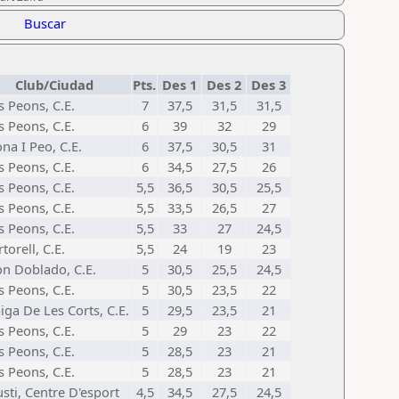
Buscar
Club/Ciudad
Pts.
Des 1
Des 2
Des 3
s Peons, C.E.
7
37,5
31,5
31,5
s Peons, C.E.
6
39
32
29
na I Peo, C.E.
6
37,5
30,5
31
s Peons, C.E.
6
34,5
27,5
26
s Peons, C.E.
5,5
36,5
30,5
25,5
s Peons, C.E.
5,5
33,5
26,5
27
s Peons, C.E.
5,5
33
27
24,5
torell, C.E.
5,5
24
19
23
n Doblado, C.E.
5
30,5
25,5
24,5
s Peons, C.E.
5
30,5
23,5
22
iga De Les Corts, C.E.
5
29,5
23,5
21
s Peons, C.E.
5
29
23
22
s Peons, C.E.
5
28,5
23
21
s Peons, C.E.
5
28,5
23
21
sti, Centre D'esport
4,5
34,5
27,5
24,5