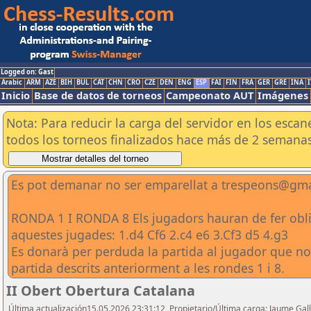
Logged on: Gast
Arabic
ARM
AZE
BIH
BUL
CAT
CHN
CRO
CZE
DEN
ENG
ESP
FAI
FIN
FRA
GER
GRE
INA
I
Inicio
Base de datos de torneos
Campeonato AUT
Imágenes
Nota: Para reducir la carga del servidor en los esc
todos los torneos finalizados hace más de 2 semanas
Es pot demanar no ser emparellat a trespeons@gmai
RONDA 1 I RONDA 8 Els jugadors hauran de fer obliga
aquestes jugades: 1.d4 Cf6 2.c4 e6 3.Cf3 d5 4.g3
Es donarà per perduda la partida al jugador que no e
partida descrits anteriorment a les rondes 1 i 8.
II Obert Obertura Catalana
Última actualización15.05.2026 23:31:12, Propietario/Última carga: Jaume Gall