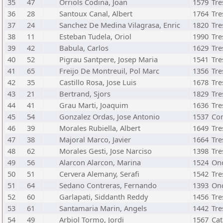
35
47
Orriols Codina, Joan
1579
Tre
36
28
Santoux Canal, Albert
1764
Tre
37
24
Sanchez De Medina Vilagrasa, Enric
1820
Tre
38
11
Esteban Tudela, Oriol
1990
Tre
39
42
Babula, Carlos
1629
Tre
40
52
Pigrau Santpere, Josep Maria
1541
Tre
41
65
Freijo De Montreuil, Pol Marc
1356
Tre
42
35
Castillo Rosa, Jose Luis
1678
Tre
43
21
Bertrand, Sjors
1829
Tre
44
41
Grau Marti, Joaquim
1636
Tre
45
54
Gonzalez Ordas, Jose Antonio
1537
Com
46
39
Morales Rubiella, Albert
1649
Tre
47
38
Majoral Marco, Javier
1664
Tre
48
62
Morales Gesti, Jose Narciso
1398
Tre
49
56
Alarcon Alarcon, Marina
1524
On
50
51
Cervera Alemany, Serafi
1542
Tre
51
64
Sedano Contreras, Fernando
1393
On
52
60
Garlapati, Siddanth Reddy
1456
Tre
53
61
Santamaria Marin, Angels
1442
Tre
54
49
Arbiol Tormo, Jordi
1567
Cat