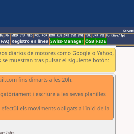
Servert
TA
JPN
MKD
LTU
NED
POL
POR
ROU
RUS
SRB
SVK
SWE
TUR
UKR
VIE
FontSize:11pt
FAQ
Registro en línea
Swiss-Manager
ÖSB
FIDE
aneos diarios de motores como Google o Yahoo,
 se muestran tras pulsar el siguiente botón:
l.com fins dimarts a les 20h.
tòriament i escriure a les seves planilles
fectüi els moviments obligats a l’inici de la
art Zafra