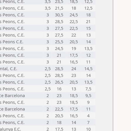
s Peons, C.E.
3,5
23,5
18,5
12,5
s Peons, C.E.
3,5
21,5
18
12,5
s Peons, C.E.
3
30,5
24,5
18
s Peons, C.E.
3
28,5
22,5
21
s Peons, C.E.
3
27,5
22,5
15
s Peons, C.E.
3
27,5
22
13
s Peons C.E.
3
25,5
20,5
14
s Peons, C.E.
3
24,5
19
13,5
s Peons, C.E.
3
21
17,5
12
s Peons, C.E.
3
21
16,5
11
tal, C.E.
2,5
28,5
24
14,5
s Peons, C.E.
2,5
28,5
23
14
s Peons, C.E.
2,5
26,5
20,5
13,5
s Peons, C.E.
2,5
16
13
7,5
ce Barcelona
2
23
18,5
9,5
s Peons, C.E.
2
23
18,5
9
ce Barcelona
2
22,5
17,5
11
s Peons, C.E.
2
20,5
16,5
4
s Peons, C.E.
2
18
14
7
alunya E.C.
2
17,5
13
10