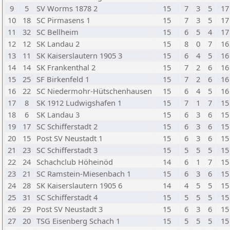
9
5
SV Worms 1878 2
15
7
3
5
17
10
18
SC Pirmasens 1
15
7
3
5
17
11
32
SC Bellheim
15
6
5
4
17
12
12
SK Landau 2
15
8
0
7
16
13
11
SK Kaiserslautern 1905 3
15
6
4
5
16
14
14
SK Frankenthal 2
15
7
2
6
16
15
25
SF Birkenfeld 1
15
7
2
6
16
16
22
SC Niedermohr-Hütschenhausen
15
6
4
5
16
17
8
SK 1912 Ludwigshafen 1
15
7
1
7
15
18
6
SK Landau 3
15
6
3
6
15
19
17
SC Schifferstadt 2
15
6
3
6
15
20
15
Post SV Neustadt 1
15
6
3
6
15
21
23
SC Schifferstadt 3
15
5
5
5
15
22
24
Schachclub Höheinöd
14
6
1
7
15
23
21
SC Ramstein-Miesenbach 1
15
6
3
6
15
24
28
SK Kaiserslautern 1905 6
14
4
5
5
15
25
31
SC Schifferstadt 4
15
5
5
5
15
26
29
Post SV Neustadt 3
15
6
3
6
15
27
20
TSG Eisenberg Schach 1
15
5
5
5
15