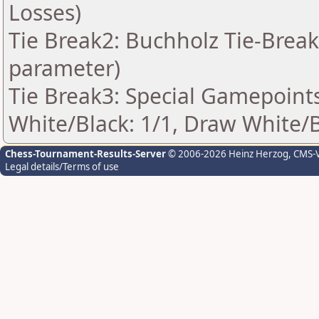
Losses)
Tie Break2: Buchholz Tie-Break
parameter)
Tie Break3: Special Gamepoints
White/Black: 1/1, Draw White/Bl
Chess-Tournament-Results-Server
© 2006-2026 Heinz Herzog
, CMS-
Legal details/Terms of use