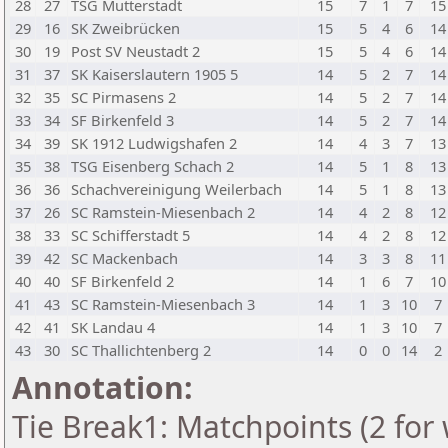
28
27
TSG Mutterstadt
15
7
1
7
15
29
16
SK Zweibrücken
15
5
4
6
14
30
19
Post SV Neustadt 2
15
5
4
6
14
31
37
SK Kaiserslautern 1905 5
14
5
2
7
14
32
35
SC Pirmasens 2
14
5
2
7
14
33
34
SF Birkenfeld 3
14
5
2
7
14
34
39
SK 1912 Ludwigshafen 2
14
4
3
7
13
35
38
TSG Eisenberg Schach 2
14
5
1
8
13
36
36
Schachvereinigung Weilerbach
14
5
1
8
13
37
26
SC Ramstein-Miesenbach 2
14
4
2
8
12
38
33
SC Schifferstadt 5
14
4
2
8
12
39
42
SC Mackenbach
14
3
3
8
11
40
40
SF Birkenfeld 2
14
1
6
7
10
41
43
SC Ramstein-Miesenbach 3
14
1
3
10
7
42
41
SK Landau 4
14
1
3
10
7
43
30
SC Thallichtenberg 2
14
0
0
14
2
Annotation:
Tie Break1: Matchpoints (2 for 