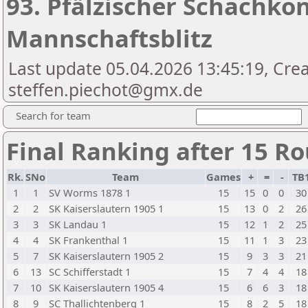
93. Pfälzischer Schachko
Mannschaftsblitz
Last update 05.04.2026 13:45:19, Cre
steffen.piechot@gmx.de
Search for team
Final Ranking after 15 R
Rk.
SNo
Team
Games
+
=
-
TB
1
1
SV Worms 1878 1
15
15
0
0
30
2
2
SK Kaiserslautern 1905 1
15
13
0
2
26
3
3
SK Landau 1
15
12
1
2
25
4
4
SK Frankenthal 1
15
11
1
3
23
5
7
SK Kaiserslautern 1905 2
15
9
3
3
21
6
13
SC Schifferstadt 1
15
7
4
4
18
7
10
SK Kaiserslautern 1905 4
15
6
6
3
18
8
9
SC Thallichtenberg 1
15
8
2
5
18