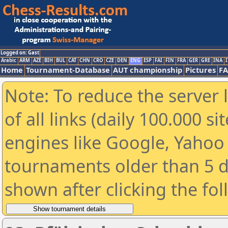
Logged on: Gast
Arabic
ARM
AZE
BIH
BUL
CAT
CHN
CRO
CZE
DEN
ENG
ESP
FAI
FIN
FRA
GER
GRE
INA
I
Home
Tournament-Database
AUT championship
Pictures
F
Note: To reduce the server 
of all links (daily 100.000 s
engines like Google, Yahoo a
tournaments older than 5 d
shown after clicking the fo