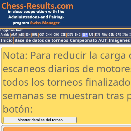
Logged on: Gast
Arabic
ARM
AZE
BIH
BUL
CAT
CHN
CRO
CZE
DEN
ENG
ESP
FAI
FIN
FRA
GER
GRE
INA
I
Inicio
Base de datos de torneos
Campeonato AUT
Imágenes
Nota: Para reducir la carga 
escaneos diarios de motor
todos los torneos finalizad
semanas se muestran tras p
botón: