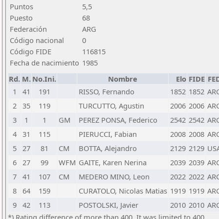
Puntos
5,5
Puesto
68
Federación
ARG
Código nacional
0
Código FIDE
116815
Fecha de nacimiento
1985
Rd.
M.
No.Ini.
Nombre
Elo
FIDE
FE
1
41
191
RISSO, Fernando
1852
1852
AR
2
35
119
TURCUTTO, Agustin
2006
2006
AR
3
1
1
GM
PEREZ PONSA, Federico
2542
2542
AR
4
31
115
PIERUCCI, Fabian
2008
2008
AR
5
27
81
CM
BOTTA, Alejandro
2129
2129
US
6
27
99
WFM
GAITE, Karen Nerina
2039
2039
AR
7
41
107
CM
MEDERO MINO, Leon
2022
2022
AR
8
64
159
CURATOLO, Nicolas Matias
1919
1919
AR
9
42
113
POSTOLSKI, Javier
2010
2010
AR
*) Rating difference of more than 400. It was limited to 400.