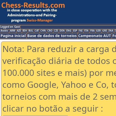
Logged on: Gast
Arabic
ARM
AZE
BIH
BUL
CAT
CHN
CRO
CZE
DEN
ENG
ESP
FAI
FIN
FRA
GER
GRE
INA
I
Pagina inicial
Base de dados de torneios
Campeonato AUT
F
Nota: Para reduzir a carga 
verificação diária de todos 
100.000 sites e mais) por 
como Google, Yahoo e Co, t
torneios com mais de 2 sem
clicar no botão a seguir :