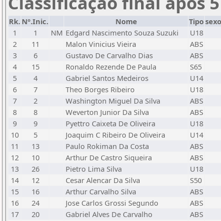
Classificação final após 
Rk.
Nº.Inic.
Nome
Tipo
sex
1
1
NM
Edgard Nascimento Souza Suzuki
U18
2
11
Malon Vinicius Vieira
ABS
3
6
Gustavo De Carvalho Dias
ABS
4
15
Ronaldo Rezende De Paula
S65
5
4
Gabriel Santos Medeiros
U14
6
7
Theo Borges Ribeiro
U18
7
2
Washington Miguel Da Silva
ABS
8
8
Weverton Junior Da Silva
ABS
9
9
Pyettro Caixeta De Oliveira
U18
10
5
Joaquim C Ribeiro De Oliveira
U14
11
13
Paulo Rokiman Da Costa
ABS
12
10
Arthur De Castro Siqueira
ABS
13
26
Pietro Lima Silva
U18
14
12
Cesar Alencar Da Silva
S50
15
16
Arthur Carvalho Silva
ABS
16
24
Jose Carlos Grossi Segundo
ABS
17
20
Gabriel Alves De Carvalho
ABS