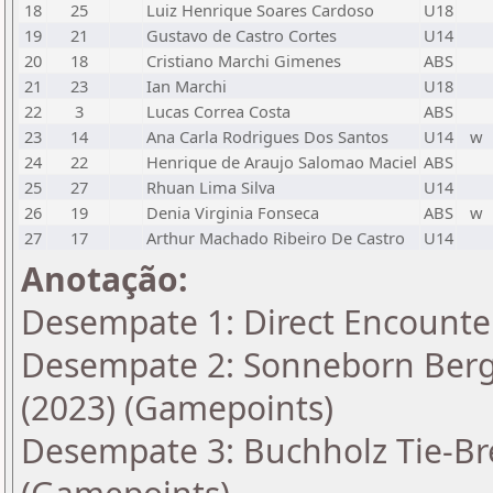
18
25
Luiz Henrique Soares Cardoso
U18
19
21
Gustavo de Castro Cortes
U14
20
18
Cristiano Marchi Gimenes
ABS
21
23
Ian Marchi
U18
22
3
Lucas Correa Costa
ABS
23
14
Ana Carla Rodrigues Dos Santos
U14
w
24
22
Henrique de Araujo Salomao Maciel
ABS
25
27
Rhuan Lima Silva
U14
26
19
Denia Virginia Fonseca
ABS
w
27
17
Arthur Machado Ribeiro De Castro
U14
Anotação:
Desempate 1: Direct Encounte
Desempate 2: Sonneborn Berge
(2023) (Gamepoints)
Desempate 3: Buchholz Tie-Bre