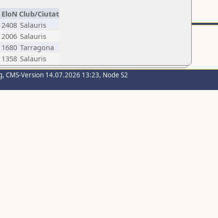
EloN
Club/Ciutat
2408
Salauris
2006
Salauris
1680
Tarragona
1358
Salauris
g
, CMS-Version 14.07.2026 13:23, Node S2