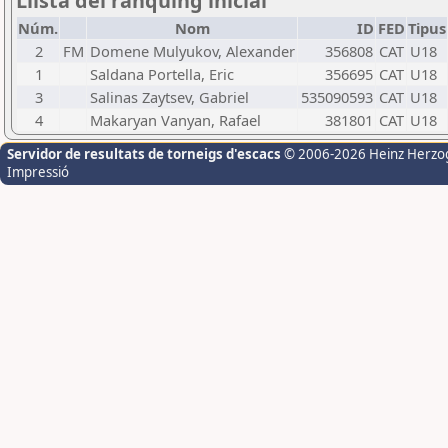
Llista del rànquing inicial
Núm.
Nom
ID
FED
Tipus
2
FM
Domene Mulyukov, Alexander
356808
CAT
U18
1
Saldana Portella, Eric
356695
CAT
U18
3
Salinas Zaytsev, Gabriel
535090593
CAT
U18
4
Makaryan Vanyan, Rafael
381801
CAT
U18
Servidor de resultats de torneigs d'escacs
© 2006-2026 Heinz Herzo
Impressió