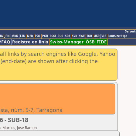
Servert
TA
JPN
MKD
LTU
NED
POL
POR
ROU
RUS
SRB
SVK
SWE
TUR
UKR
VIE
FontSize:11pt
/FAQ
Registre en línia
Swiss-Manager
ÖSB
FIDE
all links by search engines like Google, Yahoo
(end-date) are shown after clicking the
osta, núm. 5-7, Tarragona
6 - SUB-18
ez Marcos, Jose Ramon