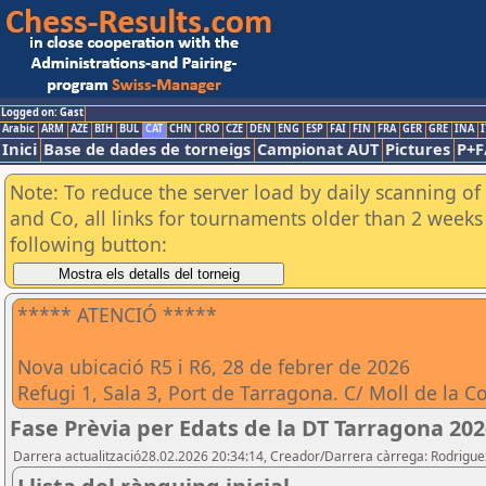
Logged on: Gast
Arabic
ARM
AZE
BIH
BUL
CAT
CHN
CRO
CZE
DEN
ENG
ESP
FAI
FIN
FRA
GER
GRE
INA
I
Inici
Base de dades de torneigs
Campionat AUT
Pictures
P+F
Note: To reduce the server load by daily scanning of 
and Co, all links for tournaments older than 2 weeks 
following button:
***** ATENCIÓ *****
Nova ubicació R5 i R6, 28 de febrer de 2026
Refugi 1, Sala 3, Port de Tarragona. C/ Moll de la C
Fase Prèvia per Edats de la DT Tarragona 202
Darrera actualització28.02.2026 20:34:14, Creador/Darrera càrrega: Rodrigu