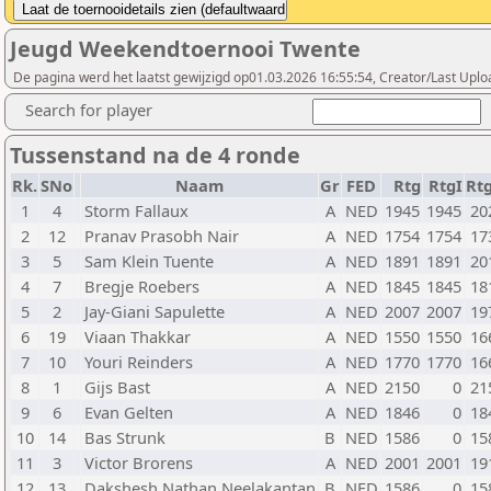
Jeugd Weekendtoernooi Twente
De pagina werd het laatst gewijzigd op01.03.2026 16:55:54, Creator/Last Uplo
Search for player
Tussenstand na de 4 ronde
Rk.
SNo
Naam
Gr
FED
Rtg
RtgI
Rt
1
4
Storm Fallaux
A
NED
1945
1945
20
2
12
Pranav Prasobh Nair
A
NED
1754
1754
17
3
5
Sam Klein Tuente
A
NED
1891
1891
20
4
7
Bregje Roebers
A
NED
1845
1845
18
5
2
Jay-Giani Sapulette
A
NED
2007
2007
19
6
19
Viaan Thakkar
A
NED
1550
1550
16
7
10
Youri Reinders
A
NED
1770
1770
16
8
1
Gijs Bast
A
NED
2150
0
21
9
6
Evan Gelten
A
NED
1846
0
18
10
14
Bas Strunk
B
NED
1586
0
15
11
3
Victor Brorens
A
NED
2001
2001
19
12
13
Dakshesh Nathan Neelakantan
B
NED
1586
0
15