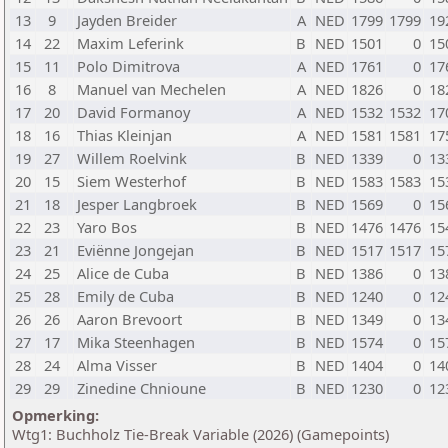
13
9
Jayden Breider
A
NED
1799
1799
19
14
22
Maxim Leferink
B
NED
1501
0
15
15
11
Polo Dimitrova
A
NED
1761
0
17
16
8
Manuel van Mechelen
A
NED
1826
0
18
17
20
David Formanoy
A
NED
1532
1532
17
18
16
Thias Kleinjan
A
NED
1581
1581
17
19
27
Willem Roelvink
B
NED
1339
0
13
20
15
Siem Westerhof
B
NED
1583
1583
15
21
18
Jesper Langbroek
B
NED
1569
0
15
22
23
Yaro Bos
B
NED
1476
1476
15
23
21
Eviënne Jongejan
B
NED
1517
1517
15
24
25
Alice de Cuba
B
NED
1386
0
13
25
28
Emily de Cuba
B
NED
1240
0
12
26
26
Aaron Brevoort
B
NED
1349
0
13
27
17
Mika Steenhagen
B
NED
1574
0
15
28
24
Alma Visser
B
NED
1404
0
14
29
29
Zinedine Chnioune
B
NED
1230
0
12
Opmerking:
Wtg1: Buchholz Tie-Break Variable (2026) (Gamepoints)