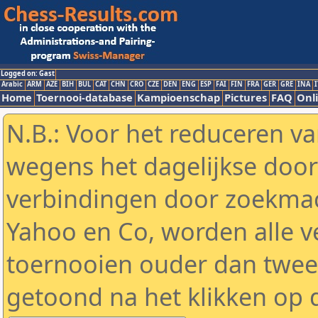
Logged on: Gast
Arabic
ARM
AZE
BIH
BUL
CAT
CHN
CRO
CZE
DEN
ENG
ESP
FAI
FIN
FRA
GER
GRE
INA
I
Home
Toernooi-database
Kampioenschap
Pictures
FAQ
Onli
N.B.: Voor het reduceren va
wegens het dagelijkse door
verbindingen door zoekmac
Yahoo en Co, worden alle v
toernooien ouder dan twe
getoond na het klikken op 