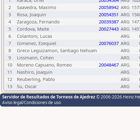
1
Karaca, Uriel
20054564
ARG
162
2
Saavedra, Maximo
20058942
ARG
157
3
Rosa, Joaquin
20054351
ARG
156
4
Zaragoza, Fernando
20039387
ARG
147
5
Cordova, Maite
20027443
ARG
145
6
Colantoni, Lucas
ARG
7
Gimenez, Ezequiel
20076037
ARG
8
Greco Leguizamon, Santiago Nehuen
ARG
9
Lissmann, Cohen
ARG
10
Moreno Capuano, Romeo
20048467
ARG
11
Nashiro, Joaquin
ARG
12
Reuberling, Pablo
ARG
13
Su, Oscar
ARG
Servidor de Resultados de Torneos de Ajedrez
© 2006-2026 Heinz H
Aviso legal/Condiciones de uso