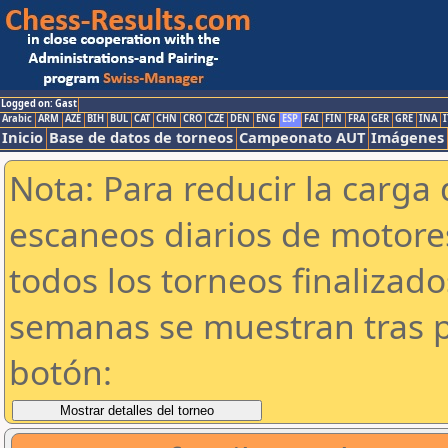
Logged on: Gast
Arabic
ARM
AZE
BIH
BUL
CAT
CHN
CRO
CZE
DEN
ENG
ESP
FAI
FIN
FRA
GER
GRE
INA
I
Inicio
Base de datos de torneos
Campeonato AUT
Imágenes
Nota: Para reducir la carga 
escaneos diarios de motor
todos los torneos finalizad
semanas se muestran tras p
botón: