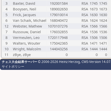
3
Baxter, David
192001584
RSA
1745
1745
4
Booysen, Neil
189002650
RSA
1673
1673
5
Frick, Jacques
179010014
RSA
1630
1630
6
Van Schaik, Michael
168040472
RSA
1624
1624
12
Webster, Mathew
1070107276
RSA
1566
1566
7
Russouw, Daniel
176032855
RSA
1536
1536
8
Vermeulen, Leo
1720117948
RSA
1506
1506
9
Walters, Wouter
175042365
RSA
1471
1471
10
Wright, Malcolm
144043256
RSA
1444
1444
11
zBye, zBye
0
0
0
チェス大会結果サーバー
© 2006-2026 Heinz Herzog
, CMS-Version 14.07
サイトポリシー