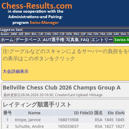
Logged on: Gast
Arabic
ARM
AZE
BIH
BUL
CAT
CHN
CRO
CZE
DEN
ENG
ESP
FAI
FIN
FRA
GER
GRE
INA
I
ホーム
データベース
AUT選手権
写真集
FAQ
エントリー
Swiss
注:グーグルなどのスキャンによるサーバーの負担をを
の表示はこのボタンをクリック
大会詳細表示
Bellville Chess Club 2026 Champs Group A
最終更新日28.06.2026 20:16:30, Creator/Last Upload: HVisage
レイティング順選手リスト
番号
Name
ID
FideID
国名
Elo
EloN
1
Knipe, Jannie
168015908
RSA
1845
1845
2
Schutte, Andre
165033637
RSA
1827
1827