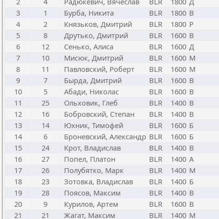
2
4
Радюкевич, Вячеслав
BLR
1800
Д
3
1
Бурба, Никита
BLR
1800
В
4
2
Князьков, Дмитрий
BLR
1800
Р
5
8
Друтько, Дмитрий
BLR
1600
В
6
12
Сенько, Алиса
BLR
1600
Д
7
10
Мисюк, Дмитрий
BLR
1600
М
8
11
Павловский, Роберт
BLR
1600
М
9
7
Бырда, Дмитрий
BLR
1600
В
10
5
Абади, Николас
BLR
1600
В
11
25
Ольховик, Глеб
BLR
1400
В
12
16
Бобровский, Степан
BLR
1400
В
13
14
Юхник, Тимофей
BLR
1600
Б
14
6
Броневский, Александр
BLR
1600
Б
15
24
Крот, Владислав
BLR
1400
В
16
27
Попел, Платон
BLR
1400
А
17
26
Полубятко, Марк
BLR
1400
М
18
23
Зотовка, Владислав
BLR
1400
Б
19
28
Поясов, Максим
BLR
1400
В
20
9
Курилов, Артем
BLR
1600
В
21
21
Жагат, Максим
BLR
1400
М