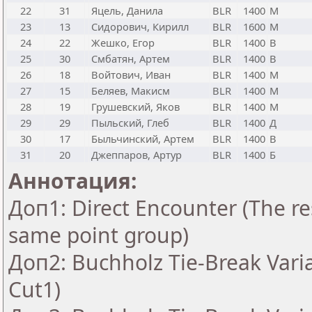
22
31
Яцель, Данила
BLR
1400
М
23
13
Сидорович, Кирилл
BLR
1600
М
24
22
Жешко, Егор
BLR
1400
В
25
30
Смбатян, Артем
BLR
1400
В
26
18
Войтович, Иван
BLR
1400
М
27
15
Беляев, Макисм
BLR
1400
М
28
19
Грушевский, Яков
BLR
1400
М
29
29
Пыльский, Глеб
BLR
1400
Д
30
17
Быльчинский, Артем
BLR
1400
В
31
20
Джеппаров, Артур
BLR
1400
Б
Аннотация:
Доп1: Direct Encounter (The res
same point group)
Доп2: Buchholz Tie-Break Vari
Cut1)