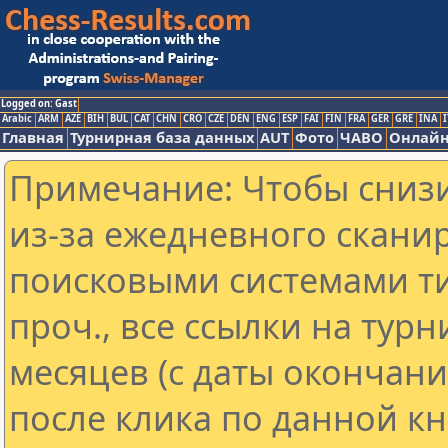
Logged on: Gast
Arabic
ARM
AZE
BIH
BUL
CAT
CHN
CRO
CZE
DEN
ENG
ESP
FAI
FIN
FRA
GER
GRE
INA
I
Главная
Турнирная база данных
AUT
Фото
ЧАВО
Онлайн
Примечание: Чтобы снизи
из-за ежедневного скани
поисковыми системами ти
проч., все ссылки на тур
месяцев (с даты окончан
после клика по данной кн