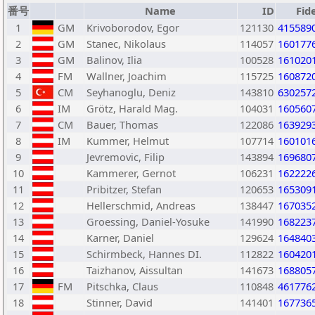
番号
Name
ID
Fid
1
GM
Krivoborodov, Egor
121130
415589
2
GM
Stanec, Nikolaus
114057
160177
3
GM
Balinov, Ilia
100528
161020
4
FM
Wallner, Joachim
115725
160872
5
CM
Seyhanoglu, Deniz
143810
630257
6
IM
Grötz, Harald Mag.
104031
160560
7
CM
Bauer, Thomas
122086
163929
8
IM
Kummer, Helmut
107714
160101
9
Jevremovic, Filip
143894
169680
10
Kammerer, Gernot
106231
162222
11
Pribitzer, Stefan
120653
165309
12
Hellerschmid, Andreas
138447
167035
13
Groessing, Daniel-Yosuke
141990
168223
14
Karner, Daniel
129624
164840
15
Schirmbeck, Hannes DI.
112822
160420
16
Taizhanov, Aissultan
141673
168805
17
FM
Pitschka, Claus
110848
461776
18
Stinner, David
141401
167736