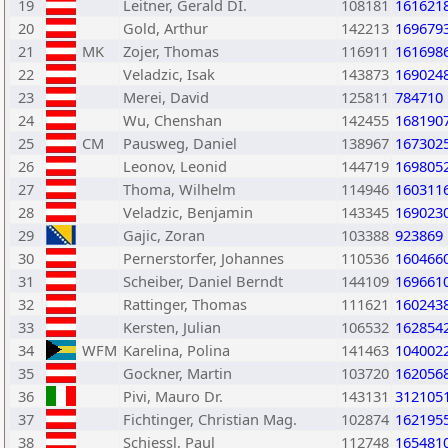
19
Leitner, Gerald DI.
108181
161621
20
Gold, Arthur
142213
169679
21
MK
Zojer, Thomas
116911
161698
22
Veladzic, Isak
143873
169024
23
Merei, David
125811
784710
24
Wu, Chenshan
142455
168190
25
CM
Pausweg, Daniel
138967
167302
26
Leonov, Leonid
144719
169805
27
Thoma, Wilhelm
114946
160311
28
Veladzic, Benjamin
143345
169023
29
Gajic, Zoran
103388
923869
30
Pernerstorfer, Johannes
110536
160466
31
Scheiber, Daniel Berndt
144109
169661
32
Rattinger, Thomas
111621
160243
33
Kersten, Julian
106532
162854
34
WFM
Karelina, Polina
141463
104002
35
Gockner, Martin
103720
162056
36
Pivi, Mauro Dr.
143131
312105
37
Fichtinger, Christian Mag.
102874
162195
38
Schiessl, Paul
112748
165481