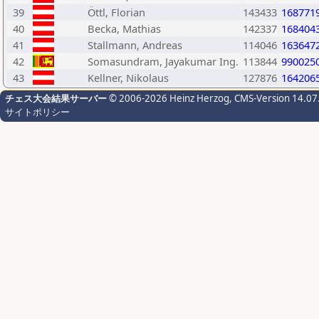
39
Öttl, Florian
143433
168771
40
Becka, Mathias
142337
168404
41
Stallmann, Andreas
114046
163647
42
Somasundram, Jayakumar Ing.
113844
990025
43
Kellner, Nikolaus
127876
164206
チェス大会結果サーバー
© 2006-2026 Heinz Herzog
, CMS-Version 14.07
サイトポリシー