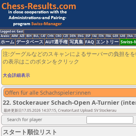
Logged on: Gast
Arabic
ARM
AZE
BIH
BUL
CAT
CHN
CRO
CZE
DEN
ENG
ESP
FAI
FIN
FRA
GER
GRE
INA
I
ホーム
データベース
AUT選手権
写真集
FAQ
エントリー
Swiss
注:グーグルなどのスキャンによるサーバーの負担をを
の表示はこのボタンをクリック
大会詳細表示
Offen für alle Schachspieler:innen
22. Stockerauer Schach-Open A-Turnier (int
最終更新日17.05.2026 14:37:15, Creator/Last Upload: SV Stockerau
Search for player
スタート順位リスト