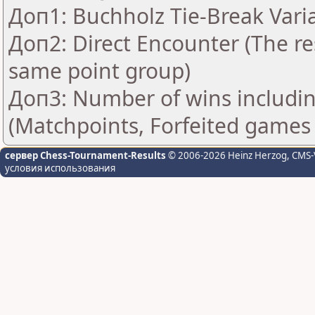
Доп1: Buchholz Tie-Break Vari
Доп2: Direct Encounter (The res
same point group)
Доп3: Number of wins includin
(Matchpoints, Forfeited games
сервер Chess-Tournament-Results
© 2006-2026 Heinz Herzog
, CMS-
условия использования