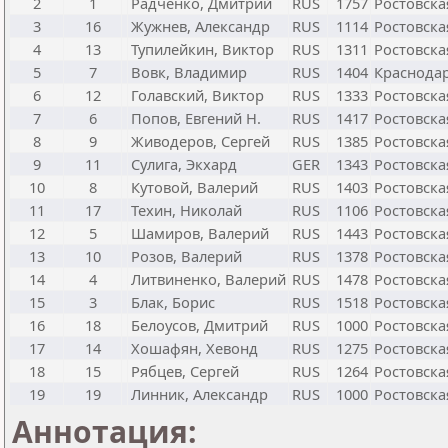
2
1
Радченко, Дмитрий
RUS
1757
Ростовска
3
16
Жужнев, Александр
RUS
1114
Ростовска
4
13
Тупилейкин, Виктор
RUS
1311
Ростовска
5
7
Вовк, Владимир
RUS
1404
Краснодар
6
12
Голавский, Виктор
RUS
1333
Ростовска
7
6
Попов, Евгений Н.
RUS
1417
Ростовска
8
9
Живодеров, Сергей
RUS
1385
Ростовска
9
11
Сулига, Экхард
GER
1343
Ростовска
10
8
Кутовой, Валерий
RUS
1403
Ростовска
11
17
Техин, Николай
RUS
1106
Ростовска
12
5
Шамиров, Валерий
RUS
1443
Ростовска
13
10
Розов, Валерий
RUS
1378
Ростовска
14
4
Литвиненко, Валерий
RUS
1478
Ростовска
15
3
Блак, Борис
RUS
1518
Ростовска
16
18
Белоусов, Дмитрий
RUS
1000
Ростовска
17
14
Хошафян, Хевонд
RUS
1275
Ростовска
18
15
Рябцев, Сергей
RUS
1264
Ростовска
19
19
Линник, Александр
RUS
1000
Ростовска
Аннотация: