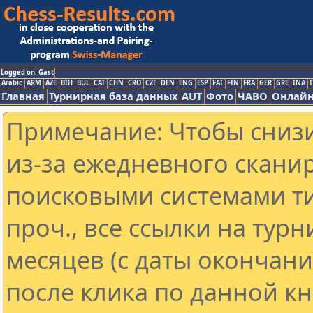
Logged on: Gast
Arabic
ARM
AZE
BIH
BUL
CAT
CHN
CRO
CZE
DEN
ENG
ESP
FAI
FIN
FRA
GER
GRE
INA
I
Главная
Турнирная база данных
AUT
Фото
ЧАВО
Онлайн
Примечание: Чтобы снизи
из-за ежедневного скани
поисковыми системами ти
проч., все ссылки на тур
месяцев (с даты окончан
после клика по данной кн