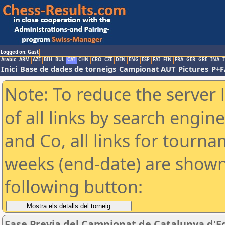
Logged on: Gast
Arabic
ARM
AZE
BIH
BUL
CAT
CHN
CRO
CZE
DEN
ENG
ESP
FAI
FIN
FRA
GER
GRE
INA
I
Inici
Base de dades de torneigs
Campionat AUT
Pictures
P+F
Note: To reduce the server 
of all links by search engin
and Co, all links for tourn
weeks (end-date) are shown 
following button:
Fase Previa del Campionat de Catalunya d'