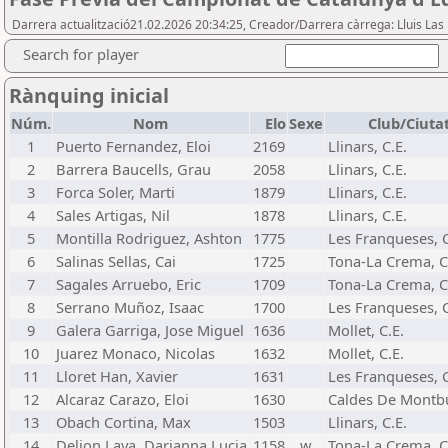
Darrera actualització21.02.2026 20:34:25, Creador/Darrera càrrega: Lluis La
Search for player
Rànquing inicial
Núm.
Nom
Elo
Sexe
Club/Ciuta
1
Puerto Fernandez, Eloi
2169
Llinars, C.E.
2
Barrera Baucells, Grau
2058
Llinars, C.E.
3
Forca Soler, Marti
1879
Llinars, C.E.
4
Sales Artigas, Nil
1878
Llinars, C.E.
5
Montilla Rodriguez, Ashton
1775
Les Franqueses, C
6
Salinas Sellas, Cai
1725
Tona-La Crema, C
7
Sagales Arruebo, Eric
1709
Tona-La Crema, C
8
Serrano Muñoz, Isaac
1700
Les Franqueses, C
9
Galera Garriga, Jose Miguel
1636
Mollet, C.E.
10
Juarez Monaco, Nicolas
1632
Mollet, C.E.
11
Lloret Han, Xavier
1631
Les Franqueses, C
12
Alcaraz Carazo, Eloi
1630
Caldes De Montbu
13
Obach Cortina, Max
1503
Llinars, C.E.
14
Delion Laya, Darianna Lucia
1158
w
Tona-La Crema, C