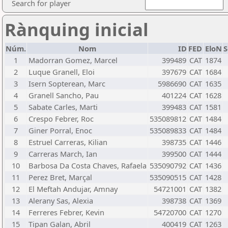
Search for player
Rànquing inicial
Núm.
Nom
ID
FED
EloN
S
1
Madorran Gomez, Marcel
399489
CAT
1874
2
Luque Granell, Eloi
397679
CAT
1684
3
Isern Sopterean, Marc
5986690
CAT
1635
4
Granell Sancho, Pau
401224
CAT
1628
5
Sabate Carles, Marti
399483
CAT
1581
6
Crespo Febrer, Roc
535089812
CAT
1484
7
Giner Porral, Enoc
535089833
CAT
1484
8
Estruel Carreras, Kilian
398735
CAT
1446
9
Carreras March, Ian
399500
CAT
1444
10
Barbosa Da Costa Chaves, Rafaela
535090792
CAT
1436
11
Perez Bret, Marçal
535090515
CAT
1428
12
El Meftah Andujar, Amnay
54721001
CAT
1382
13
Alerany Sas, Alexia
398738
CAT
1369
14
Ferreres Febrer, Kevin
54720700
CAT
1270
15
Tipan Galan, Abril
400419
CAT
1263