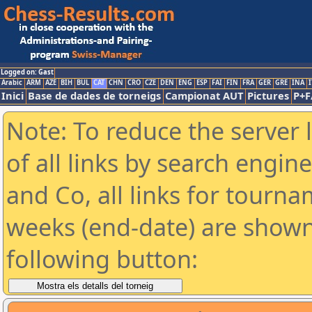
Logged on: Gast
Arabic
ARM
AZE
BIH
BUL
CAT
CHN
CRO
CZE
DEN
ENG
ESP
FAI
FIN
FRA
GER
GRE
INA
I
Inici
Base de dades de torneigs
Campionat AUT
Pictures
P+F
Note: To reduce the server 
of all links by search engin
and Co, all links for tourn
weeks (end-date) are shown 
following button: