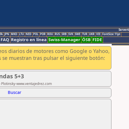
Servert
TA
JPN
MKD
LTU
NED
POL
POR
ROU
RUS
SRB
SVK
SWE
TUR
UKR
VIE
FontSize:11pt
FAQ
Registro en línea
Swiss-Manager
ÖSB
FIDE
aneos diarios de motores como Google o Yahoo,
 se muestran tras pulsar el siguiente botón:
ndas 5+3
ro Plotinsky-www.ventajedrez.com
Buscar