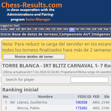
Logged on: Gast
Arabic
ARM
AZE
BIH
BUL
CAT
CHN
CRO
CZE
DEN
ENG
ESP
FAI
FIN
FRA
GER
GRE
INA
I
Inicio
Base de datos de torneos
Campeonato AUT
Imágenes
Nota: Para reducir la carga del servidor en los esc
todos los torneos finalizados hace más de 2 semanas
TORRE BLANCA - IRT BLITZ CARNAVAL 1- 7 Ro
Última actualización17.02.2026 02:24:49, Propietario/Última carga: AI Leand
Search for player
Ranking inicial
No.
Nombre
FIDE-ID
FED
Elo
1
IM
Llanos, Guillermo
100358
ARG
2144
2
Mocca, Pablo
173282
ARG
2100