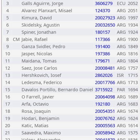
3
Galls Aguirre, Jorge
3606279
ECU
2052
4
Alvarez Planxart, Misael
124370
ARG
2051
5
Kimura, David
20027923
ARG
1997
6
Skidelsky, Agustin
20032650
ARG
1934
7
Spiner, Jonathan
180157
ARG
1924
8
CM
Jabie, Rafael
117366
ARG
1900
9
Ganza Svidler, Pedro
191400
ARG
1849
10
Jasper, Nicolas
197386
ARG
1816
11
Maidana, Tomas
179671
ARG
1804
12
Saez, Jose Carlos
20008481
ARG
1757
13
Hershkovich, Iosef
2862026
ISR
1715
14
Ledesma, Federico
20017766
ARG
1713
15
Davalos Portillo, Bernardo Daniel
3715922
PAR
1694
16
O Farrell, Javier
20064098
ARG
1689
17
Arfa, Octavio
192180
ARG
1683
18
Rosa, Joaquin
20054351
ARG
1674
19
Hodari, Benjamin
20076762
ARG
1624
20
Katic, Matias
20005563
ARG
1614
21
Saavedra, Maximo
20058942
ARG
1575
22
Valery, Alessandro
20041870
ARG
1536