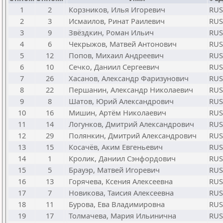
1
2
Корзников, Илья Игоревич
RUS
2
3
Исмаилов, Ринат Раилевич
RUS
3
9
Звёздкин, Роман Ильич
RUS
4
6
Чекрыжов, Матвей Антонович
RUS
5
12
Попов, Михаил Андреевич
RUS
6
10
Сечко, Даниил Сергеевич
RUS
7
26
Хасанов, Александр Фаризунович
RUS
8
22
Першанин, Александр Николаевич
RUS
9
8
Шатов, Юрий Александрович
RUS
10
16
Мишин, Артём Николаевич
RUS
11
14
Логунков, Дмитрий Александрович
RUS
12
29
Полянкин, Дмитрий Александрович
RUS
13
15
Косачёв, Аким Евгеньевич
RUS
14
1
Кролик, Даниил Сэнфордович
RUS
15
5
Брауэр, Матвей Игоревич
RUS
16
13
Горячева, Ксения Алексеевна
RUS
17
7
Новикова, Таисия Алексеевна
RUS
18
11
Бурова, Ева Владимировна
RUS
19
17
Толмачева, Мария Ильинична
RUS