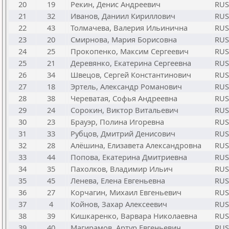
20
19
Рекин, Денис Андреевич
RUS
21
32
Иванов, Даниил Кириллович
RUS
22
43
Толмачева, Валерия Ильинична
RUS
23
20
Смирнова, Мария Борисовна
RUS
24
25
Прокопенко, Максим Сергеевич
RUS
25
21
Деревянко, Екатерина Сергеевна
RUS
26
34
Швецов, Сергей Константинович
RUS
27
18
Эртель, Александр Романович
RUS
28
38
Череватая, Софья Андреевна
RUS
29
24
Сорокин, Виктор Витальевич
RUS
30
23
Брауэр, Полина Игоревна
RUS
31
33
Рубцов, Дмитрий Денисович
RUS
32
28
Алёшина, Елизавета Александровна
RUS
33
44
Попова, Екатерина Дмитриевна
RUS
34
35
Пахолков, Владимир Ильич
RUS
35
45
Ленева, Елена Евгеньевна
RUS
36
27
Корчагин, Михаил Евгеньевич
RUS
37
4
Койнов, Захар Алексеевич
RUS
38
39
Кишкаренко, Варвара Николаевна
RUS
39
40
Магирамов, Артур Евгеньевич
RUS