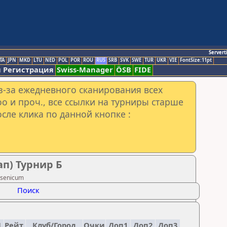
Servert
TA
JPN
MKD
LTU
NED
POL
POR
ROU
RUS
SRB
SVK
SWE
TUR
UKR
VIE
FontSize:11pt
 Регистрация
Swiss-Manager
ÖSB
FIDE
з-за ежедневного сканирования всех
o и проч., все ссылки на турниры старше
сле клика по данной кнопке :
ап) Турнир Б
rsenicum
Поиск
.
Рейт.
Клуб/Город
Очки
Доп1
Доп2
Доп3