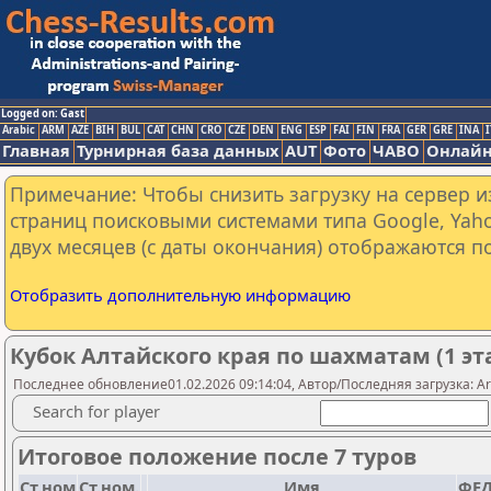
Logged on: Gast
Arabic
ARM
AZE
BIH
BUL
CAT
CHN
CRO
CZE
DEN
ENG
ESP
FAI
FIN
FRA
GER
GRE
INA
I
Главная
Турнирная база данных
AUT
Фото
ЧАВО
Онлайн
Примечание: Чтобы снизить загрузку на сервер и
страниц поисковыми системами типа Google, Yaho
двух месяцев (с даты окончания) отображаются по
Отобразить дополнительную информацию
Кубок Алтайского края по шахматам (1 эт
Последнее обновление01.02.2026 09:14:04, Автор/Последняя загрузка: A
Search for player
Итоговое положение после 7 туров
Ст.ном
Ст.ном.
Имя
ФЕД