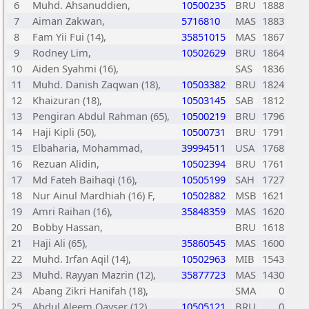
6
Muhd. Ahsanuddien,
10500235
BRU
1888
7
Aiman Zakwan,
5716810
MAS
1883
8
Fam Yii Fui (14),
35851015
MAS
1867
9
Rodney Lim,
10502629
BRU
1864
10
Aiden Syahmi (16),
SAS
1836
11
Muhd. Danish Zaqwan (18),
10503382
BRU
1824
12
Khaizuran (18),
10503145
SAB
1812
13
Pengiran Abdul Rahman (65),
10500219
BRU
1796
14
Haji Kipli (50),
10500731
BRU
1791
15
Elbaharia, Mohammad,
39994511
USA
1768
16
Rezuan Alidin,
10502394
BRU
1761
17
Md Fateh Baihaqi (16),
10505199
SAH
1727
18
Nur Ainul Mardhiah (16) F,
10502882
MSB
1621
19
Amri Raihan (16),
35848359
MAS
1620
20
Bobby Hassan,
BRU
1618
21
Haji Ali (65),
35860545
MAS
1600
22
Muhd. Irfan Aqil (14),
10502963
MIB
1543
23
Muhd. Rayyan Mazrin (12),
35877723
MAS
1430
24
Abang Zikri Hanifah (18),
SMA
0
25
Abdul Aleem Qayser (12),
10505121
BRU
0