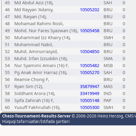
45
Md Abdul Aziz (18),
SAH
0
46
Md Rayyan ‘Adaniy,
10505202
BRU
0
47
Md. Raiyan (14),
BRU
0
48
Mohamad Rahimi Rosli,
BRU
0
49
Mohd. Nur Fares Syazwan (18),
10505458
BRU
0
50
Muhammad Izz Khairy (14),
SMH
0
51
Muhammad Nabil,
BRU
0
52
Muhd. Aminurrasyid,
10504850
BRU
0
53
Muhd. Irfan Izzuddin (18),
SMA
0
54
Nur Syamimi Amani (16) F,
10505482
MSB
0
55
Pg Anak Amir Harraz (16),
10505270
SAH
0
56
Reamie Chong F,
BRU
0
57
Ryan Sim (12),
35879947
MAS
0
58
Siddhant Arora (14),
33419949
IND
0
59
Syifa Zahirah (16) F,
10505148
PAP
0
60
Yusuff Fakhrullah (16),
10505300
SMH
0
Chess-Tournament-Results-Server
© 2006-2026 Heinz Herzog
, CMS-
Hüquqi təfərrüatlar/İstifadə şərtləri