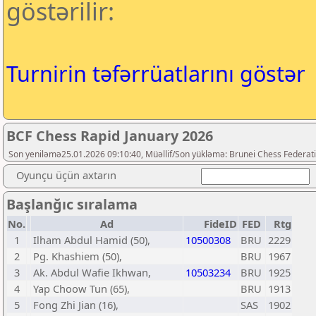
göstərilir:
Turnirin təfərrüatlarını göstər
BCF Chess Rapid January 2026
Son yeniləmə25.01.2026 09:10:40, Müəllif/Son yükləmə: Brunei Chess Federat
Oyunçu üçün axtarın
Başlanğıc sıralama
No.
Ad
FideID
FED
Rtg
1
Ilham Abdul Hamid (50),
10500308
BRU
2229
2
Pg. Khashiem (50),
BRU
1967
3
Ak. Abdul Wafie Ikhwan,
10503234
BRU
1925
4
Yap Choow Tun (65),
BRU
1913
5
Fong Zhi Jian (16),
SAS
1902