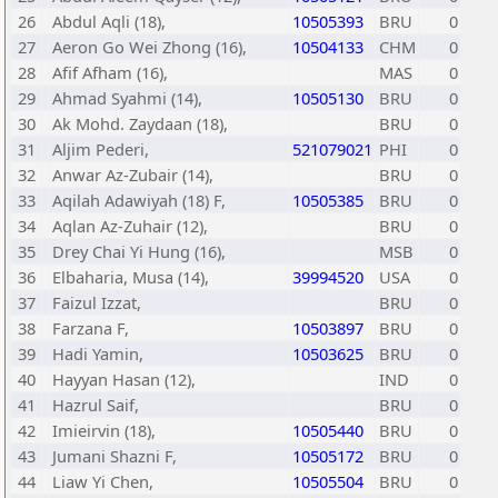
26
Abdul Aqli (18),
10505393
BRU
0
27
Aeron Go Wei Zhong (16),
10504133
CHM
0
28
Afif Afham (16),
MAS
0
29
Ahmad Syahmi (14),
10505130
BRU
0
30
Ak Mohd. Zaydaan (18),
BRU
0
31
Aljim Pederi,
521079021
PHI
0
32
Anwar Az-Zubair (14),
BRU
0
33
Aqilah Adawiyah (18) F,
10505385
BRU
0
34
Aqlan Az-Zuhair (12),
BRU
0
35
Drey Chai Yi Hung (16),
MSB
0
36
Elbaharia, Musa (14),
39994520
USA
0
37
Faizul Izzat,
BRU
0
38
Farzana F,
10503897
BRU
0
39
Hadi Yamin,
10503625
BRU
0
40
Hayyan Hasan (12),
IND
0
41
Hazrul Saif,
BRU
0
42
Imieirvin (18),
10505440
BRU
0
43
Jumani Shazni F,
10505172
BRU
0
44
Liaw Yi Chen,
10505504
BRU
0