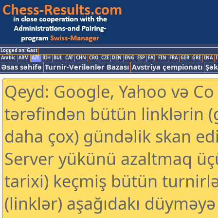
Logged on: Gast
Arabic
ARM
AZE
BIH
BUL
CAT
CHN
CRO
CZE
DEN
ENG
ESP
FAI
FIN
FRA
GER
GRE
INA
I
Əsas səhifə
Turnir-Verilənlər Bazası
Avstriya çempionatı
Şək
Qeyd: Google, Yahoo və Co k
tərəfindən bütün linklərin 
daha çox) gündəlik skan edil
Server yükünü azaltmaq üç
tarixi) keçmiş bütün turnirl
(linklər) aşağıdakı düyməyə