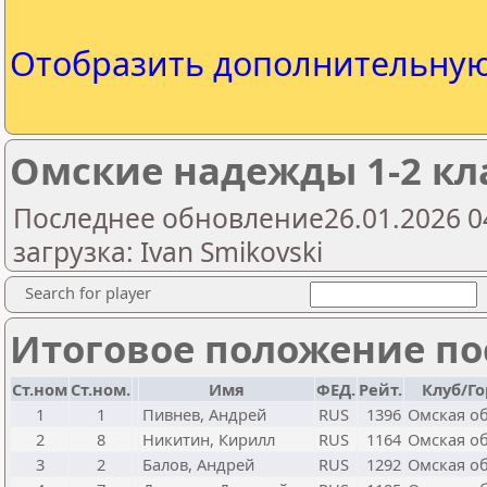
Отобразить дополнительну
Омские надежды 1-2 кла
Последнее обновление26.01.2026 0
загрузка: Ivan Smikovski
Search for player
Итоговое положение пос
Ст.ном
Ст.ном.
Имя
ФЕД.
Рейт.
Клуб/Г
1
1
Пивнев, Андрей
RUS
1396
Омская о
2
8
Никитин, Кирилл
RUS
1164
Омская о
3
2
Балов, Андрей
RUS
1292
Омская о