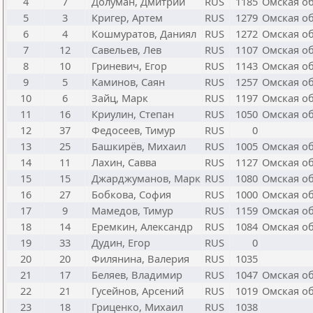
4
7
Долуман, Дмитрий
RUS
1185
Омская о
5
3
Кригер, Артем
RUS
1279
Омская о
6
4
Кошмуратов, Даниял
RUS
1272
Омская о
7
12
Савельев, Лев
RUS
1107
Омская о
8
10
Гриневич, Егор
RUS
1143
Омская о
9
5
Каминов, Саян
RUS
1257
Омская о
10
6
Зайц, Марк
RUS
1197
Омская о
11
16
Криулин, Степан
RUS
1050
Омская о
12
37
Федосеев, Тимур
RUS
0
13
25
Башкирёв, Михаил
RUS
1005
Омская о
14
11
Лахин, Савва
RUS
1127
Омская о
15
15
Джарджуманов, Марк
RUS
1080
Омская о
16
27
Бобкова, София
RUS
1000
Омская о
17
9
Мамедов, Тимур
RUS
1159
Омская о
18
14
Еремкин, Александр
RUS
1084
Омская о
19
33
Дудин, Егор
RUS
0
20
20
Филянина, Валерия
RUS
1035
21
17
Беляев, Владимир
RUS
1047
Омская о
22
21
Гусейнов, Арсений
RUS
1019
Омская о
23
18
Гриценко, Михаил
RUS
1038