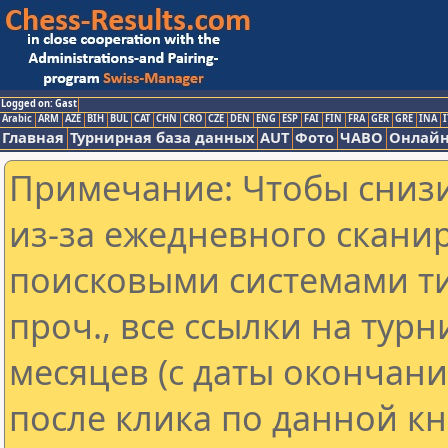
Logged on: Gast
Arabic
ARM
AZE
BIH
BUL
CAT
CHN
CRO
CZE
DEN
ENG
ESP
FAI
FIN
FRA
GER
GRE
INA
I
Главная
Турнирная база данных
AUT
Фото
ЧАВО
Онлайн
Примечание: Чтобы снизи
из-за ежедневного скани
поисковыми системами ти
проч., все ссылки на тур
месяцев (с даты окончан
после клика по данной кн