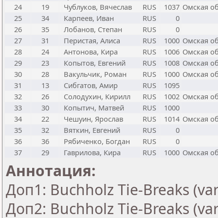
24
19
Чублуков, Вячеслав
RUS
1037
Омская о
25
34
Карпеев, Иван
RUS
0
26
35
Лобанов, Степан
RUS
0
27
31
Перистая, Алиса
RUS
1000
Омская о
28
24
Антонова, Кира
RUS
1006
Омская о
29
23
Копытов, Евгений
RUS
1008
Омская о
30
28
Вакульчик, Роман
RUS
1000
Омская о
31
13
Сибгатов, Амир
RUS
1095
32
26
Солодухин, Кирилл
RUS
1002
Омская о
33
30
Копытич, Матвей
RUS
1000
34
22
Чешуин, Ярослав
RUS
1014
Омская о
35
32
Вяткин, Евгений
RUS
0
36
36
Рябиченко, Богдан
RUS
0
37
29
Гаврилова, Кира
RUS
1000
Омская о
Аннотация:
Доп1: Buchholz Tie-Breaks (var
Доп2: Buchholz Tie-Breaks (var