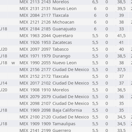
MEX
2113
2143
Morelos
6,5
0
38,5
MEX
2131
2131
Nuevo Leon
6
0
39,5
MEX
2084
2117
Tlaxcala
6
0
39
MEX
2121
2126
Michoacan
6
0
38
U18
MEX
2184
2185
Guanajuato
6
0
33
MEX
1963
2044
Queretaro
5,5
0
41,5
MEX
1926
1953
Zacatecas
5,5
0
41
U20
MEX
2097
2097
Tabasco
5,5
0
40
U18
MEX
1971
1979
Durango
5,5
0
38,5
U18
w
MEX
1990
2055
Nuevo Leon
5,5
0
38
MEX
2156
2177
Ciudad De Mexico
5,5
0
37,5
MEX
2152
2172
Tlaxcala
5,5
0
37
U14
MEX
2017
2102
Ciudad De Mexico
5,5
0
37
U20
MEX
1908
1910
Morelos
5,5
0
36,5
MEX
2079
2079
Ciudad De Mexico
5,5
0
36
MEX
2098
2107
Ciudad De Mexico
5,5
0
35
U18
MEX
1969
2098
Baja California
5,5
0
35
MEX
2100
2120
Ciudad De Mexico
5,5
0
34,5
U18
MEX
1909
1909
Tamaulipas
5,5
0
34,5
MEX
2141
2199
Guerrero
5,5
0
33,5