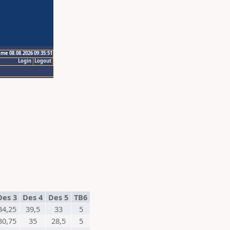
ime 08.08.2026 09:35:51
Login
Logout
es 3
Des 4
Des 5
TB6
34,25
39,5
33
5
30,75
35
28,5
5