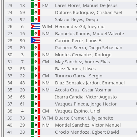
23
18
FM
Lares Flores, Manuel De Jesus
24
59
Dolores Rodriguez, Cristian Yael
25
92
Salazar Reyes, Diego
26
6
WIM
Hernandez Gil, Ineymig
27
16
NM
Banuelos Ramos, Miguel Valente
28
90
Carrion Perez, Louis E.
29
80
Pacheco Sierra, Diego Sebastian
30
3
NM
Montes Cervantes, Rodrigo
31
7
CM
May Sanchez, Andres Elias
32
85
Baez Ramos, Ulises
33
22
CM
Turincio Garcia, Sergio
34
48
NM
Diaz Gonzalez Jardon, Emmanuel
35
20
NM
Acosta Cruz, Oscar Yosimar
36
66
Ibarra Candia, Victor Augusto
37
61
Vazquez Pineda, Jorge Hector
38
4
CM
Vazquez Espino, Uriel
39
73
WFM
Duarte Cramer, Lily Jeanette
40
39
NM
Montiel Sanchez, Victor Manuel
41
38
Orocio Mendoza, Egbert David