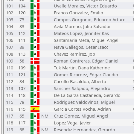
101
104
Uvalle Morales, Victor Eduardo
102
120
Franco Gonzalez, Emilio
103
75
Campos Gorgonio, Eduardo Arturo
104
83
Avila Moreno, Julio Salvador
105
112
Mateos Lopez, Jennifer Kas
106
111
Santamaria Meza, Miguel Angel
107
89
Nava Gallegos, Cesar Isacc
108
113
Chavez Ramirez, Job
109
58
Roman Contreras, Edgar Daniel
110
109
Tuk Martin, Dana Katherine
111
121
Gomez Ricardez, Edgar Claudio
112
84
Carrillo Basaldua, Alberto
113
107
Sanchez Salgado, Alejandro
114
118
De La Garza Castaneda, Gerardo
115
78
Rodriguez Valdovinos, Miguel
116
115
Garcia Cortes Rocha, Adrian
117
65
NM
Cruz Gomez, Miguel Angel
118
117
Lopez Vega, Javier
119
68
NM
Resendiz Hernandez, Gerardo