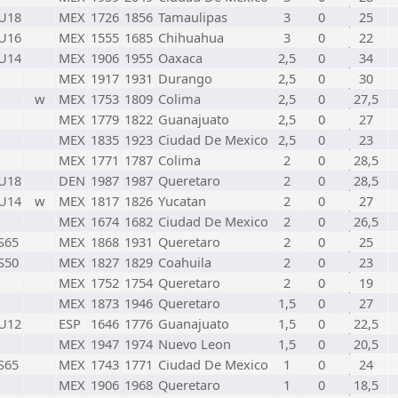
U18
MEX
1726
1856
Tamaulipas
3
0
25
U16
MEX
1555
1685
Chihuahua
3
0
22
U14
MEX
1906
1955
Oaxaca
2,5
0
34
MEX
1917
1931
Durango
2,5
0
30
w
MEX
1753
1809
Colima
2,5
0
27,5
MEX
1779
1822
Guanajuato
2,5
0
27
MEX
1835
1923
Ciudad De Mexico
2,5
0
23
MEX
1771
1787
Colima
2
0
28,5
U18
DEN
1987
1987
Queretaro
2
0
28,5
U14
w
MEX
1817
1826
Yucatan
2
0
27
MEX
1674
1682
Ciudad De Mexico
2
0
26,5
S65
MEX
1868
1931
Queretaro
2
0
25
S50
MEX
1827
1829
Coahuila
2
0
23
MEX
1752
1754
Queretaro
2
0
19
MEX
1873
1946
Queretaro
1,5
0
27
U12
ESP
1646
1776
Guanajuato
1,5
0
22,5
MEX
1947
1974
Nuevo Leon
1,5
0
20,5
S65
MEX
1743
1771
Ciudad De Mexico
1
0
24
MEX
1906
1968
Queretaro
1
0
18,5