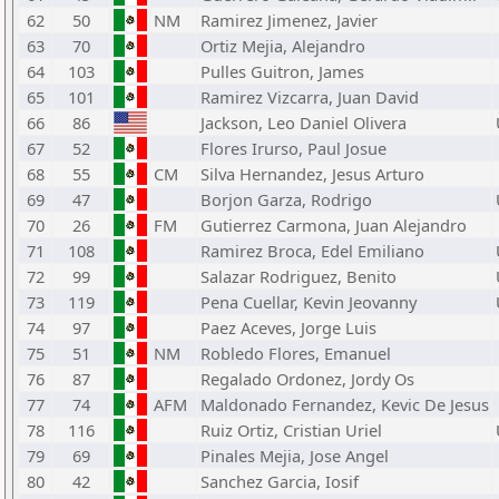
62
50
NM
Ramirez Jimenez, Javier
63
70
Ortiz Mejia, Alejandro
64
103
Pulles Guitron, James
65
101
Ramirez Vizcarra, Juan David
66
86
Jackson, Leo Daniel Olivera
67
52
Flores Irurso, Paul Josue
68
55
CM
Silva Hernandez, Jesus Arturo
69
47
Borjon Garza, Rodrigo
70
26
FM
Gutierrez Carmona, Juan Alejandro
71
108
Ramirez Broca, Edel Emiliano
72
99
Salazar Rodriguez, Benito
73
119
Pena Cuellar, Kevin Jeovanny
74
97
Paez Aceves, Jorge Luis
75
51
NM
Robledo Flores, Emanuel
76
87
Regalado Ordonez, Jordy Os
77
74
AFM
Maldonado Fernandez, Kevic De Jesus
78
116
Ruiz Ortiz, Cristian Uriel
79
69
Pinales Mejia, Jose Angel
80
42
Sanchez Garcia, Iosif