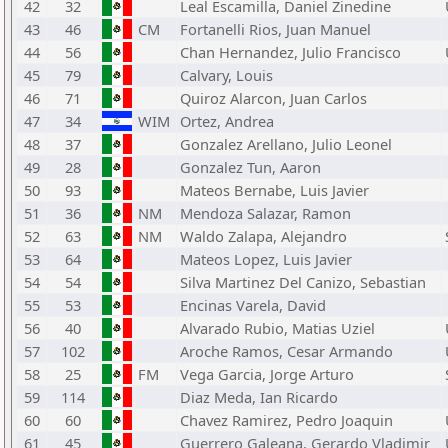
42
32
Leal Escamilla, Daniel Zinedine
43
46
CM
Fortanelli Rios, Juan Manuel
44
56
Chan Hernandez, Julio Francisco
45
79
Calvary, Louis
46
71
Quiroz Alarcon, Juan Carlos
47
34
WIM
Ortez, Andrea
48
37
Gonzalez Arellano, Julio Leonel
49
28
Gonzalez Tun, Aaron
50
93
Mateos Bernabe, Luis Javier
51
36
NM
Mendoza Salazar, Ramon
52
63
NM
Waldo Zalapa, Alejandro
53
64
Mateos Lopez, Luis Javier
54
54
Silva Martinez Del Canizo, Sebastian
55
53
Encinas Varela, David
56
40
Alvarado Rubio, Matias Uziel
57
102
Aroche Ramos, Cesar Armando
58
25
FM
Vega Garcia, Jorge Arturo
59
114
Diaz Meda, Ian Ricardo
60
60
Chavez Ramirez, Pedro Joaquin
61
45
Guerrero Galeana, Gerardo Vladimir