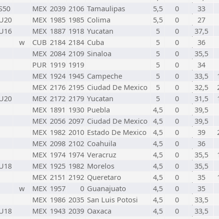
S50
MEX
2039
2106
Tamaulipas
5,5
0
33
U20
MEX
1985
1985
Colima
5,5
0
27
U16
MEX
1887
1918
Yucatan
5
0
37,5
w
CUB
2184
2184
Cuba
5
0
36
MEX
2084
2109
Sinaloa
5
0
35,5
PUR
1919
1919
5
0
34
MEX
1924
1945
Campeche
5
0
33,5
MEX
2176
2195
Ciudad De Mexico
5
0
32,5
U20
MEX
2172
2179
Yucatan
5
0
31,5
MEX
1891
1930
Puebla
4,5
0
39,5
MEX
2056
2097
Ciudad De Mexico
4,5
0
39,5
MEX
1982
2010
Estado De Mexico
4,5
0
39
MEX
2098
2102
Coahuila
4,5
0
36
MEX
1974
1974
Veracruz
4,5
0
35,5
U18
MEX
1925
1982
Morelos
4,5
0
35,5
MEX
2151
2192
Queretaro
4,5
0
35
w
MEX
1957
0
Guanajuato
4,5
0
35
MEX
1986
2035
San Luis Potosi
4,5
0
33,5
U18
MEX
1943
2039
Oaxaca
4,5
0
33,5