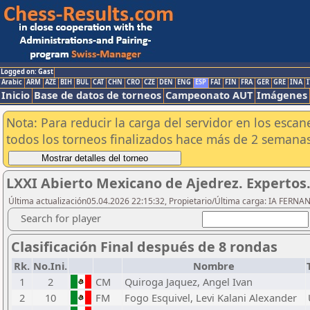
Logged on: Gast
Arabic
ARM
AZE
BIH
BUL
CAT
CHN
CRO
CZE
DEN
ENG
ESP
FAI
FIN
FRA
GER
GRE
INA
I
Inicio
Base de datos de torneos
Campeonato AUT
Imágenes
Nota: Para reducir la carga del servidor en los esc
todos los torneos finalizados hace más de 2 semanas
LXXI Abierto Mexicano de Ajedrez. Expertos
Última actualización05.04.2026 22:15:32, Propietario/Última carga: IA FE
Search for player
Clasificación Final después de 8 rondas
Rk.
No.Ini.
Nombre
1
2
CM
Quiroga Jaquez, Angel Ivan
2
10
FM
Fogo Esquivel, Levi Kalani Alexander