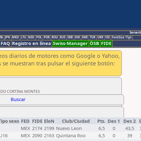
Servert
TA
JPN
MKD
LTU
NED
POL
POR
ROU
RUS
SRB
SVK
SWE
TUR
UKR
VIE
FontSize:11pt
FAQ
Registro en línea
Swiss-Manager
ÖSB
FIDE
aneos diarios de motores como Google o Yahoo,
 se muestran tras pulsar el siguiente botón:
.
RNANDO CORTINA MONTES
Buscar
Tipo
sexo
FED
FIDE
EloN
Club/Ciudad
Pts.
Des 1
Des 2
D
MEX
2174
2199
Nuevo Leon
6,5
0
43,5
U16
MEX
2090
2163
Quintana Roo
6,5
0
39