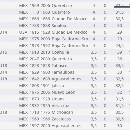
MEX
1969
2006
Queretaro
4
0
32,5
MEX
0
1963
Guerrero
4
0
31,5
MEX
1866
1866
Ciudad De Mexico
4
0
30,5
MEX
1788
1888
Sinaloa
4
0
30
U14
USA
1815
1928
Ciudad De Mexico
4
0
29
MEX
1975
2003
Baja California Sur
4
0
29
MEX
1973
1992
Baja California Sur
4
0
24,5
U16
MEX
1913
2013
Coahuila
3,5
0
39
MEX
2047
2080
Queretaro
3,5
0
36
U18
MEX
1828
1828
Tabasco
3,5
0
33,5
U14
MEX
1829
1900
Tamaulipas
3,5
0
33
U18
MEX
1642
1688
Aguascalientes
3,5
0
32,5
MEX
1808
1901
Jalisco
3,5
0
32,5
MEX
1975
2006
Nuevo Leon
3,5
0
32
MEX
1873
1928
Unam
3,5
0
31,5
MEX
1932
1955
Veracruz
3,5
0
31,5
U18
MEX
1713
1775
Michoacan
3,5
0
30,5
MEX
1960
1966
Zacatecas
3,5
0
30,5
MEX
1997
2025
Aguascalientes
3,5
0
30