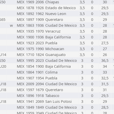
S50
MEX
1969
2006
Chiapas
3,5
0
30
MEX
1878
1926
Estado de Mexico
3,5
0
29,5
MEX
1892
1962
Nuevo Leon
3,5
0
29,5
S65
MEX
1897
1909
Queretaro
3,5
0
29
w
MEX
1863
1936
Ciudad De Mexico
3,5
0
28
MEX
1935
1970
Veracruz
3,5
0
28
MEX
1900
1936
Baja California
3,5
0
28
MEX
1923
2023
Puebla
3,5
0
27,5
MEX
1975
1990
Michoacan
3,5
0
27
U14
MEX
1710
1824
Guanajuato
3,5
0
26
S50
MEX
1995
2023
Ciudad De Mexico
3
0
36,5
U20
MEX
1854
1900
Baja California
3
0
34
MEX
1864
1901
Colima
3
0
33
MEX
1907
1954
Puebla
3
0
32,5
U18
MEX
2009
2094
Ciudad De Mexico
3
0
31,5
U18
MEX
1597
1679
Queretaro
3
0
31
MEX
1896
1918
Tabasco
3
0
29,5
U18
MEX
1941
2069
San Luis Potosi
3
0
29
MEX
1849
1849
Ciudad De Mexico
3
0
28,5
MEX
1959
2049
Ciudad De Mexico
3
0
28