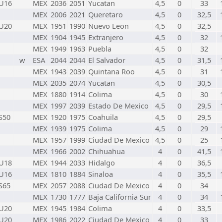
U16
MEX
2036
2051
Yucatan
4,5
0
33
MEX
2006
2021
Queretaro
4,5
0
32,5
U20
MEX
1951
1990
Nuevo Leon
4,5
0
32,5
MEX
1904
1945
Extranjero
4,5
0
32
MEX
1949
1963
Puebla
4,5
0
32
w
ESA
2044
2044
El Salvador
4,5
0
31,5
MEX
1943
2039
Quintana Roo
4,5
0
31
MEX
2035
2074
Yucatan
4,5
0
30,5
MEX
1880
1914
Colima
4,5
0
30
MEX
1997
2039
Estado De Mexico
4,5
0
29,5
S50
MEX
1920
1975
Coahuila
4,5
0
29,5
MEX
1939
1975
Colima
4,5
0
29
MEX
1957
1999
Ciudad De Mexico
4,5
0
25
MEX
1966
2002
Chihuahua
4
0
41,5
U18
MEX
1944
2033
Hidalgo
4
0
36,5
U16
MEX
1810
1884
Sinaloa
4
0
35,5
S65
MEX
2057
2088
Ciudad De Mexico
4
0
34
MEX
1730
1777
Baja California Sur
4
0
34
U20
MEX
1945
1984
Colima
4
0
33,5
U20
MEX
1986
2022
Ciudad De Mexico
4
0
33