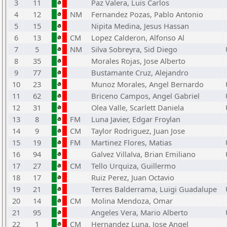
3
11
Paz Valera, Luis Carlos
4
12
NM
Fernandez Pozas, Pablo Antonio
5
15
Nipita Medina, Jesus Hassan
6
13
CM
Lopez Calderon, Alfonso Al
7
5
NM
Silva Sobreyra, Sid Diego
8
35
Morales Rojas, Jose Alberto
9
77
Bustamante Cruz, Alejandro
10
23
Munoz Morales, Angel Bernardo
11
62
Briceno Campos, Angel Gabriel
12
31
Olea Valle, Scarlett Daniela
13
8
FM
Luna Javier, Edgar Froylan
14
9
CM
Taylor Rodriguez, Juan Jose
15
19
FM
Martinez Flores, Matias
16
94
Galvez Villalva, Brian Emiliano
17
27
CM
Tello Urquiza, Guillermo
18
17
Ruiz Perez, Juan Octavio
19
21
Terres Balderrama, Luigi Guadalupe
20
14
CM
Molina Mendoza, Omar
21
95
Angeles Vera, Mario Alberto
22
1
CM
Hernandez Luna, Jose Angel