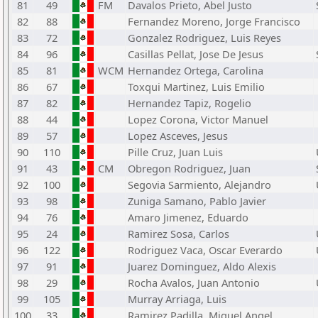
81
49
FM
Davalos Prieto, Abel Justo
82
88
Fernandez Moreno, Jorge Francisco
83
72
Gonzalez Rodriguez, Luis Reyes
84
96
Casillas Pellat, Jose De Jesus
85
81
WCM
Hernandez Ortega, Carolina
86
67
Toxqui Martinez, Luis Emilio
87
82
Hernandez Tapiz, Rogelio
88
44
Lopez Corona, Victor Manuel
89
57
Lopez Asceves, Jesus
90
110
Pille Cruz, Juan Luis
91
43
CM
Obregon Rodriguez, Juan
92
100
Segovia Sarmiento, Alejandro
93
98
Zuniga Samano, Pablo Javier
94
76
Amaro Jimenez, Eduardo
95
24
Ramirez Sosa, Carlos
96
122
Rodriguez Vaca, Oscar Everardo
97
91
Juarez Dominguez, Aldo Alexis
98
29
Rocha Avalos, Juan Antonio
99
105
Murray Arriaga, Luis
100
33
Ramirez Padilla, Miguel Angel