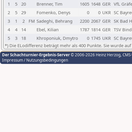
1
5
20
Brenner, Tim
1605
1648
GER
VfL Gräf
2
5
29
Fomenko, Denys
0
0
UKR
SC Bayre
3
1
2
FM
Sadeghi, Behrang
2200
2067
GER
SK Bad 
4
4
14
Ebel, Kilian
1787
1814
GER
TSV Bind
5
3
18
Khroponiuk, Dmytro
0
1745
UKR
SC Bayre
*) Die ELodifferenz beträgt mehr als 400 Punkte. Sie wurde auf
Der Schachturnier-Ergebnis-Server
© 2006-2026 Heinz Herzog
, CMS
Impressum / Nutzungsbedingungen