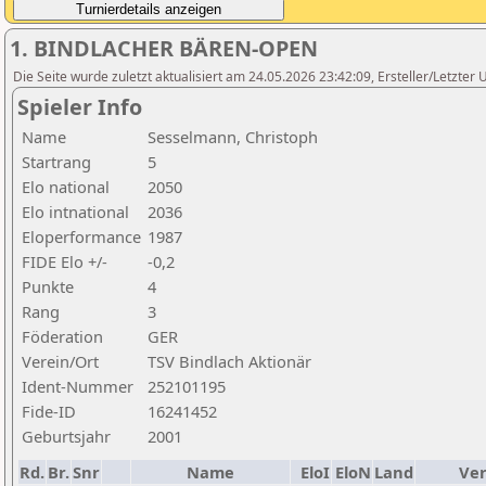
1. BINDLACHER BÄREN-OPEN
Die Seite wurde zuletzt aktualisiert am 24.05.2026 23:42:09, Ersteller/Letzter 
Spieler Info
Name
Sesselmann, Christoph
Startrang
5
Elo national
2050
Elo intnational
2036
Eloperformance
1987
FIDE Elo +/-
-0,2
Punkte
4
Rang
3
Föderation
GER
Verein/Ort
TSV Bindlach Aktionär
Ident-Nummer
252101195
Fide-ID
16241452
Geburtsjahr
2001
Rd.
Br.
Snr
Name
EloI
EloN
Land
Ver