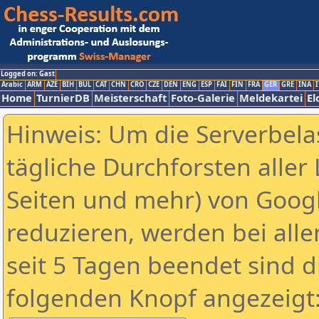
Logged on: Gast
Arabic
ARM
AZE
BIH
BUL
CAT
CHN
CRO
CZE
DEN
ENG
ESP
FAI
FIN
FRA
GER
GRE
INA
I
Home
TurnierDB
Meisterschaft
Foto-Galerie
Meldekartei
El
Hinweis: Um die Serverbela
tägliche Durchforsten aller 
Seiten und mehr) von Goog
reduzieren, werden bei alle
seit 5 Tagen beendet sind d
folgenden Knopf angezeigt