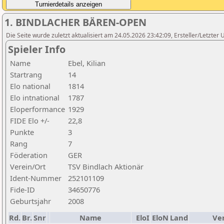
1. BINDLACHER BÄREN-OPEN
Die Seite wurde zuletzt aktualisiert am 24.05.2026 23:42:09, Ersteller/Letzter 
Spieler Info
Name
Ebel, Kilian
Startrang
14
Elo national
1814
Elo intnational
1787
Eloperformance
1929
FIDE Elo +/-
22,8
Punkte
3
Rang
7
Föderation
GER
Verein/Ort
TSV Bindlach Aktionär
Ident-Nummer
252101109
Fide-ID
34650776
Geburtsjahr
2008
Rd.
Br.
Snr
Name
EloI
EloN
Land
Ve