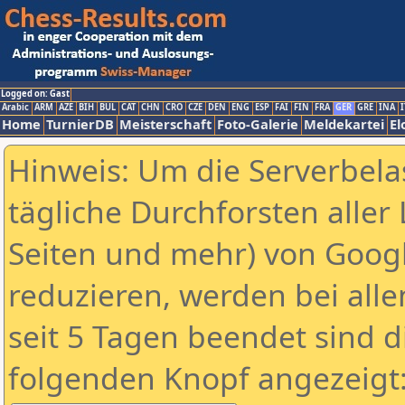
Logged on: Gast
Arabic
ARM
AZE
BIH
BUL
CAT
CHN
CRO
CZE
DEN
ENG
ESP
FAI
FIN
FRA
GER
GRE
INA
I
Home
TurnierDB
Meisterschaft
Foto-Galerie
Meldekartei
El
Hinweis: Um die Serverbela
tägliche Durchforsten aller 
Seiten und mehr) von Goog
reduzieren, werden bei alle
seit 5 Tagen beendet sind d
folgenden Knopf angezeigt