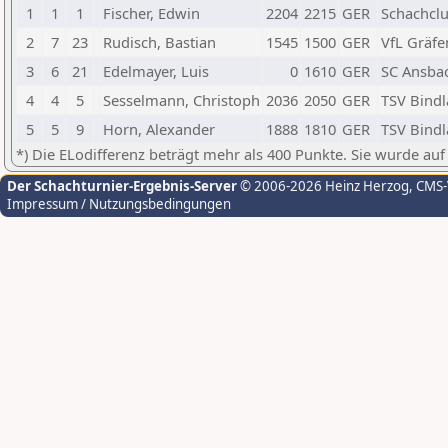
1
1
1
Fischer, Edwin
2204
2215
GER
Schachcl
2
7
23
Rudisch, Bastian
1545
1500
GER
VfL Gräfe
3
6
21
Edelmayer, Luis
0
1610
GER
SC Ansba
4
4
5
Sesselmann, Christoph
2036
2050
GER
TSV Bindl
5
5
9
Horn, Alexander
1888
1810
GER
TSV Bindl
*) Die ELodifferenz beträgt mehr als 400 Punkte. Sie wurde auf
Der Schachturnier-Ergebnis-Server
© 2006-2026 Heinz Herzog
, CMS
Impressum / Nutzungsbedingungen