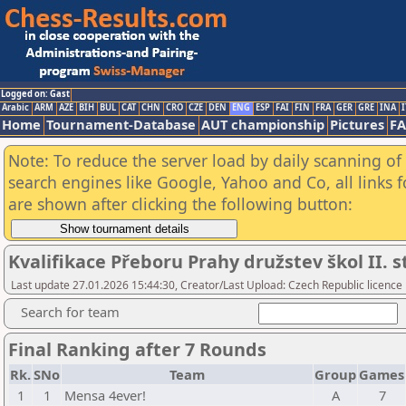
Logged on: Gast
Arabic
ARM
AZE
BIH
BUL
CAT
CHN
CRO
CZE
DEN
ENG
ESP
FAI
FIN
FRA
GER
GRE
INA
I
Home
Tournament-Database
AUT championship
Pictures
F
Note: To reduce the server load by daily scanning of a
search engines like Google, Yahoo and Co, all links 
are shown after clicking the following button:
Kvalifikace Přeboru Prahy družstev škol II. 
Last update 27.01.2026 15:44:30, Creator/Last Upload: Czech Republic licence
Search for team
Final Ranking after 7 Rounds
Rk.
SNo
Team
Group
Games
1
1
Mensa 4ever!
A
7