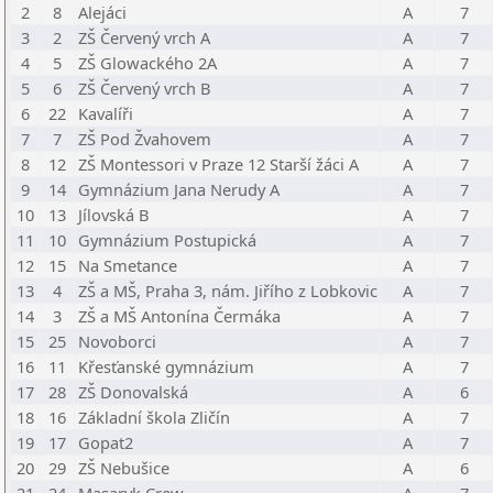
2
8
Alejáci
A
7
3
2
ZŠ Červený vrch A
A
7
4
5
ZŠ Glowackého 2A
A
7
5
6
ZŠ Červený vrch B
A
7
6
22
Kavalíři
A
7
7
7
ZŠ Pod Žvahovem
A
7
8
12
ZŠ Montessori v Praze 12 Starší žáci A
A
7
9
14
Gymnázium Jana Nerudy A
A
7
10
13
Jílovská B
A
7
11
10
Gymnázium Postupická
A
7
12
15
Na Smetance
A
7
13
4
ZŠ a MŠ, Praha 3, nám. Jiřího z Lobkovic
A
7
14
3
ZŠ a MŠ Antonína Čermáka
A
7
15
25
Novoborci
A
7
16
11
Křesťanské gymnázium
A
7
17
28
ZŠ Donovalská
A
6
18
16
Základní škola Zličín
A
7
19
17
Gopat2
A
7
20
29
ZŠ Nebušice
A
6