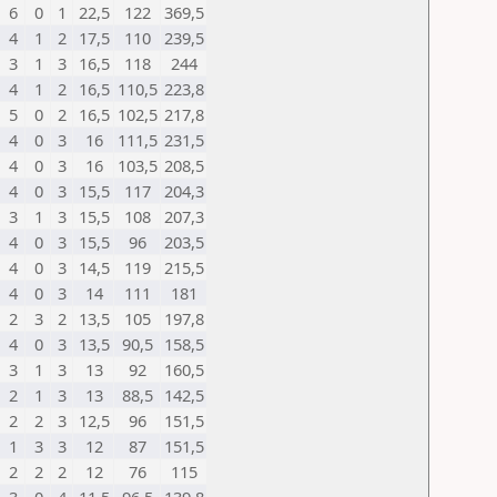
6
0
1
22,5
122
369,5
4
1
2
17,5
110
239,5
3
1
3
16,5
118
244
4
1
2
16,5
110,5
223,8
5
0
2
16,5
102,5
217,8
4
0
3
16
111,5
231,5
4
0
3
16
103,5
208,5
4
0
3
15,5
117
204,3
3
1
3
15,5
108
207,3
4
0
3
15,5
96
203,5
4
0
3
14,5
119
215,5
4
0
3
14
111
181
2
3
2
13,5
105
197,8
4
0
3
13,5
90,5
158,5
3
1
3
13
92
160,5
2
1
3
13
88,5
142,5
2
2
3
12,5
96
151,5
1
3
3
12
87
151,5
2
2
2
12
76
115