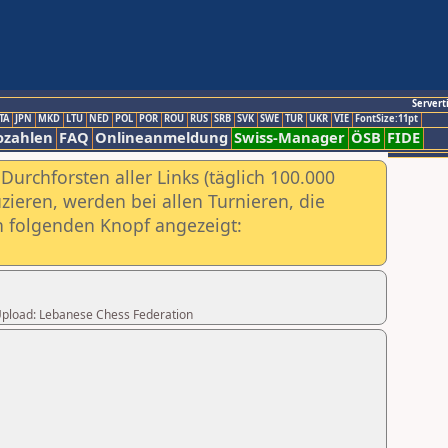
Servert
TA
JPN
MKD
LTU
NED
POL
POR
ROU
RUS
SRB
SVK
SWE
TUR
UKR
VIE
FontSize:11pt
ozahlen
FAQ
Onlineanmeldung
Swiss-Manager
ÖSB
FIDE
urchforsten aller Links (täglich 100.000
ieren, werden bei allen Turnieren, die
ch folgenden Knopf angezeigt:
r Upload: Lebanese Chess Federation