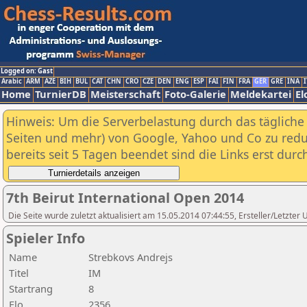
Logged on: Gast
Arabic
ARM
AZE
BIH
BUL
CAT
CHN
CRO
CZE
DEN
ENG
ESP
FAI
FIN
FRA
GER
GRE
INA
I
Home
TurnierDB
Meisterschaft
Foto-Galerie
Meldekartei
El
Hinweis: Um die Serverbelastung durch das tägliche D
Seiten und mehr) von Google, Yahoo und Co zu reduz
bereits seit 5 Tagen beendet sind die Links erst dur
7th Beirut International Open 2014
Die Seite wurde zuletzt aktualisiert am 15.05.2014 07:44:55, Ersteller/Letzte
Spieler Info
Name
Strebkovs Andrejs
Titel
IM
Startrang
8
Elo
2356