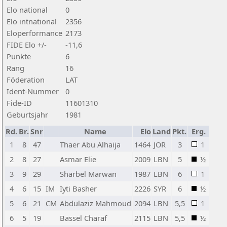
Elo national
0
Elo intnational
2356
Eloperformance
2173
FIDE Elo +/-
-11,6
Punkte
6
Rang
16
Föderation
LAT
Ident-Nummer
0
Fide-ID
11601310
Geburtsjahr
1981
Rd.
Br.
Snr
Name
Elo
Land
Pkt.
Erg.
1
8
47
Thaer Abu Alhaija
1464
JOR
3
1
2
8
27
Asmar Elie
2009
LBN
5
½
3
9
29
Sharbel Marwan
1987
LBN
6
1
4
6
15
IM
Iyti Basher
2226
SYR
6
½
5
6
21
CM
Abdulaziz Mahmoud
2094
LBN
5,5
1
6
5
19
Bassel Charaf
2115
LBN
5,5
½