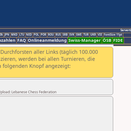
Servert
TA
JPN
MKD
LTU
NED
POL
POR
ROU
RUS
SRB
SVK
SWE
TUR
UKR
VIE
FontSize:11pt
ozahlen
FAQ
Onlineanmeldung
Swiss-Manager
ÖSB
FIDE
urchforsten aller Links (täglich 100.000
ieren, werden bei allen Turnieren, die
ch folgenden Knopf angezeigt:
r Upload: Lebanese Chess Federation