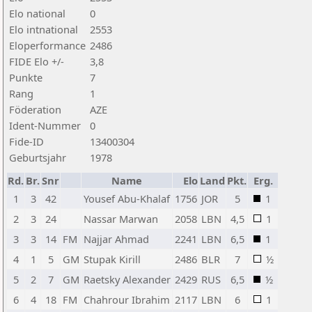
Elo national
0
Elo intnational
2553
Eloperformance
2486
FIDE Elo +/-
3,8
Punkte
7
Rang
1
Föderation
AZE
Ident-Nummer
0
Fide-ID
13400304
Geburtsjahr
1978
Rd.
Br.
Snr
Name
Elo
Land
Pkt.
Erg.
1
3
42
Yousef Abu-Khalaf
1756
JOR
5
1
2
3
24
Nassar Marwan
2058
LBN
4,5
1
3
3
14
FM
Najjar Ahmad
2241
LBN
6,5
1
4
1
5
GM
Stupak Kirill
2486
BLR
7
½
5
2
7
GM
Raetsky Alexander
2429
RUS
6,5
½
6
4
18
FM
Chahrour Ibrahim
2117
LBN
6
1