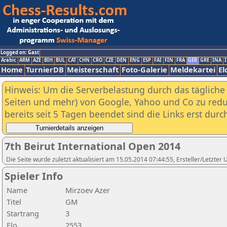
Logged on: Gast
Arabic
ARM
AZE
BIH
BUL
CAT
CHN
CRO
CZE
DEN
ENG
ESP
FAI
FIN
FRA
GER
GRE
INA
I
Home
TurnierDB
Meisterschaft
Foto-Galerie
Meldekartei
El
Hinweis: Um die Serverbelastung durch das tägliche D
Seiten und mehr) von Google, Yahoo und Co zu reduz
bereits seit 5 Tagen beendet sind die Links erst dur
7th Beirut International Open 2014
Die Seite wurde zuletzt aktualisiert am 15.05.2014 07:44:55, Ersteller/Letzte
Spieler Info
Name
Mirzoev Azer
Titel
GM
Startrang
3
Elo
2553