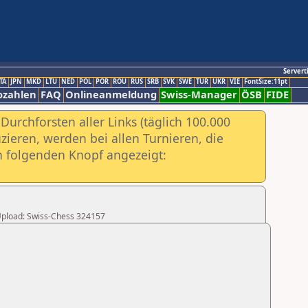
Servert
TA
JPN
MKD
LTU
NED
POL
POR
ROU
RUS
SRB
SVK
SWE
TUR
UKR
VIE
FontSize:11pt
ozahlen
FAQ
Onlineanmeldung
Swiss-Manager
ÖSB
FIDE
urchforsten aller Links (täglich 100.000
ieren, werden bei allen Turnieren, die
ch folgenden Knopf angezeigt:
r Upload: Swiss-Chess 324157