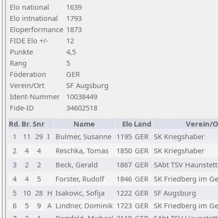
Elo national
1639
Elo intnational
1793
Eloperformance
1873
FIDE Elo +/-
12
Punkte
4,5
Rang
5
Föderation
GER
Verein/Ort
SF Augsburg
Ident-Nummer
10038449
Fide-ID
34602518
Rd.
Br.
Snr
Name
Elo
Land
Verein/O
1
11
29
I
Bulmer, Susanne
1195
GER
SK Kriegshaber
2
4
4
Reschka, Tomas
1850
GER
SK Kriegshaber
3
2
2
Beck, Gerald
1867
GER
SAbt TSV Haunstet
4
4
5
Forster, Rudolf
1846
GER
SK Friedberg im Ge
5
10
28
H
Isakovic, Sofija
1222
GER
SF Augsburg
6
5
9
A
Lindner, Dominik
1723
GER
SK Friedberg im Ge