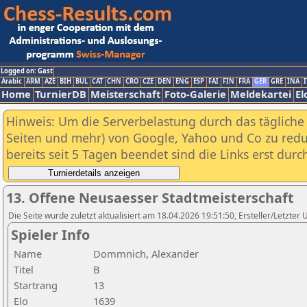
Logged on: Gast
Arabic
ARM
AZE
BIH
BUL
CAT
CHN
CRO
CZE
DEN
ENG
ESP
FAI
FIN
FRA
GER
GRE
INA
I
Home
TurnierDB
Meisterschaft
Foto-Galerie
Meldekartei
El
Hinweis: Um die Serverbelastung durch das tägliche D
Seiten und mehr) von Google, Yahoo und Co zu reduz
bereits seit 5 Tagen beendet sind die Links erst dur
13. Offene Neusaesser Stadtmeisterschaft
Die Seite wurde zuletzt aktualisiert am 18.04.2026 19:51:50, Ersteller/Letzte
Spieler Info
Name
Dommnich, Alexander
Titel
B
Startrang
13
Elo
1639