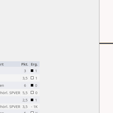
rt
Pkt.
Erg.
3
1
3,5
1
ten
6
0
hörl. SPVER
5,5
0
2,5
1
hörl. SPVER
3,5
- 1K