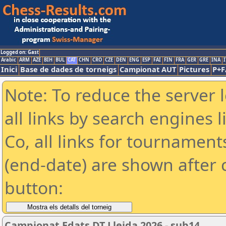
Logged on: Gast
Arabic
ARM
AZE
BIH
BUL
CAT
CHN
CRO
CZE
DEN
ENG
ESP
FAI
FIN
FRA
GER
GRE
INA
I
Inici
Base de dades de torneigs
Campionat AUT
Pictures
P+F
Note: To reduce the server 
all links by search engines
Co, all links for tournamen
(end-date) are shown after c
button:
Campionat Edats DT Lleida 2026 - sub14