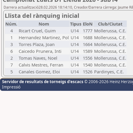
Darrera actualització28.02.2026 18:14:10, Creador/Darrera càrrega: Jaume R
Llista del rànquing inicial
Núm.
Nom
Tipus
EloN
Club/Ciutat
4
Ricart Cruel, Guim
U14
1777
Mollerussa, C.E.
1
Hernandez Martinez, Pol
U14
1688
Mollerussa, C.E.
3
Torres Plaza, Joan
U14
1664
Mollerussa, C.E.
6
Caicedo Prunera, Inti
U14
1589
Mollerussa, C.E.
2
Tomas Naves, Noel
U14
1556
Mollerussa, C.E.
7
Calvis Mestres, Ferran
U14
1540
Mollerussa, C.E.
5
Canales Gomez, Eloi
U14
1526
Pardinyes, C.E.
Servidor de resultats de torneigs d'escacs
© 2006-2026 Heinz Herzo
Impressió