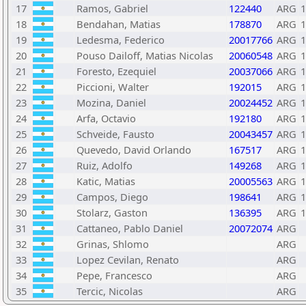
17
Ramos, Gabriel
122440
ARG
1
18
Bendahan, Matias
178870
ARG
1
19
Ledesma, Federico
20017766
ARG
1
20
Pouso Dailoff, Matias Nicolas
20060548
ARG
1
21
Foresto, Ezequiel
20037066
ARG
1
22
Piccioni, Walter
192015
ARG
1
23
Mozina, Daniel
20024452
ARG
1
24
Arfa, Octavio
192180
ARG
1
25
Schveide, Fausto
20043457
ARG
1
26
Quevedo, David Orlando
167517
ARG
1
27
Ruiz, Adolfo
149268
ARG
1
28
Katic, Matias
20005563
ARG
1
29
Campos, Diego
198641
ARG
1
30
Stolarz, Gaston
136395
ARG
1
31
Cattaneo, Pablo Daniel
20072074
ARG
32
Grinas, Shlomo
ARG
33
Lopez Cevilan, Renato
ARG
34
Pepe, Francesco
ARG
35
Tercic, Nicolas
ARG