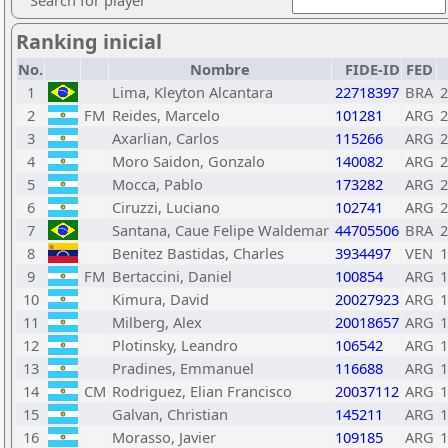
Search for player
Ranking inicial
No.
Nombre
FIDE-ID
FED
1
Lima, Kleyton Alcantara
22718397
BRA
2
2
FM
Reides, Marcelo
101281
ARG
2
3
Axarlian, Carlos
115266
ARG
2
4
Moro Saidon, Gonzalo
140082
ARG
2
5
Mocca, Pablo
173282
ARG
2
6
Ciruzzi, Luciano
102741
ARG
2
7
Santana, Caue Felipe Waldemar
44705506
BRA
2
8
Benitez Bastidas, Charles
3934497
VEN
1
9
FM
Bertaccini, Daniel
100854
ARG
1
10
Kimura, David
20027923
ARG
1
11
Milberg, Alex
20018657
ARG
1
12
Plotinsky, Leandro
106542
ARG
1
13
Pradines, Emmanuel
116688
ARG
1
14
CM
Rodriguez, Elian Francisco
20037112
ARG
1
15
Galvan, Christian
145211
ARG
1
16
Morasso, Javier
109185
ARG
1