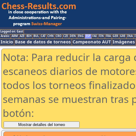
Logged on: Gast
Arabic
ARM
AZE
BIH
BUL
CAT
CHN
CRO
CZE
DEN
ENG
ESP
FAI
FIN
FRA
GER
GRE
INA
I
Inicio
Base de datos de torneos
Campeonato AUT
Imágenes
Nota: Para reducir la carga 
escaneos diarios de motor
todos los torneos finalizad
semanas se muestran tras p
botón: