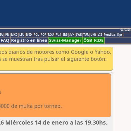
Servert
TA
JPN
MKD
LTU
NED
POL
POR
ROU
RUS
SRB
SVK
SWE
TUR
UKR
VIE
FontSize:11pt
FAQ
Registro en línea
Swiss-Manager
ÖSB
FIDE
aneos diarios de motores como Google o Yahoo,
 se muestran tras pulsar el siguiente botón:
s
3000 de multa por torneo.
 Miércoles 14 de enero a las 19.30hs.