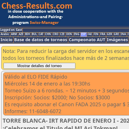
Logged on: Gast
Arabic
ARM
AZE
BIH
BUL
CAT
CHN
CRO
CZE
DEN
ENG
ESP
FAI
FIN
FRA
GER
GRE
INA
I
Inicio
Base de datos de torneos
Campeonato AUT
Imágenes
Nota: Para reducir la carga del servidor en los esc
todos los torneos finalizados hace más de 2 semanas
Válido al ELO FIDE Rápido
Miércoles 14 de enero a las 19:30hs
Torneo Suizo a 6 rondas. – 12 minutos + 3 segundo
Inscripción: Socios: $2000; No Socios: $3000
Es requisito abonar el Canon FADA 2025 o pagar $ 
Informes: 11-6048-6072
TORRE BLANCA- IRT RAPIDO DE ENERO I - 2026
¡Celebramos el Titulo del MI Ari Tokman!