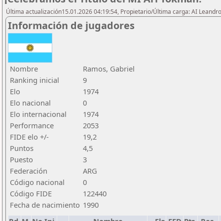
Última actualización15.01.2026 04:19:54, Propietario/Última carga: AI Leand
Información de jugadores
Nombre
Ramos, Gabriel
Ranking inicial
9
Elo
1974
Elo nacional
0
Elo internacional
1974
Performance
2053
FIDE elo +/-
19,2
Puntos
4,5
Puesto
3
Federación
ARG
Código nacional
0
Código FIDE
122440
Fecha de nacimiento
1990