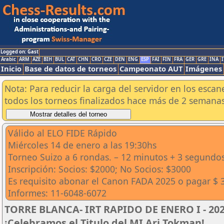
Logged on: Gast
Arabic
ARM
AZE
BIH
BUL
CAT
CHN
CRO
CZE
DEN
ENG
ESP
FAI
FIN
FRA
GER
GRE
INA
I
Inicio
Base de datos de torneos
Campeonato AUT
Imágenes
Nota: Para reducir la carga del servidor en los esc
todos los torneos finalizados hace más de 2 semanas
Válido al ELO FIDE Rápido
Miércoles 14 de enero a las 19:30hs
Torneo Suizo a 6 rondas. – 12 minutos + 3 segundo
Inscripción: Socios: $2000; No Socios: $3000
Es requisito abonar el Canon FADA 2025 o pagar $ 
Informes: 11-6048-6072
TORRE BLANCA- IRT RAPIDO DE ENERO I - 2026
¡Celebramos el Titulo del MI Ari Tokman!