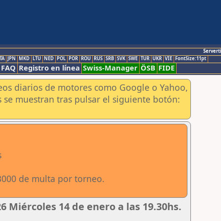
Servert
TA
JPN
MKD
LTU
NED
POL
POR
ROU
RUS
SRB
SVK
SWE
TUR
UKR
VIE
FontSize:11pt
FAQ
Registro en línea
Swiss-Manager
ÖSB
FIDE
aneos diarios de motores como Google o Yahoo,
 se muestran tras pulsar el siguiente botón:
s
3000 de multa por torneo.
 Miércoles 14 de enero a las 19.30hs.