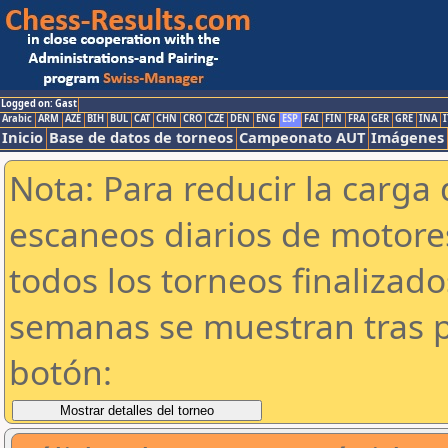
Logged on: Gast
Arabic
ARM
AZE
BIH
BUL
CAT
CHN
CRO
CZE
DEN
ENG
ESP
FAI
FIN
FRA
GER
GRE
INA
I
Inicio
Base de datos de torneos
Campeonato AUT
Imágenes
Nota: Para reducir la carga 
escaneos diarios de motor
todos los torneos finalizad
semanas se muestran tras p
botón: