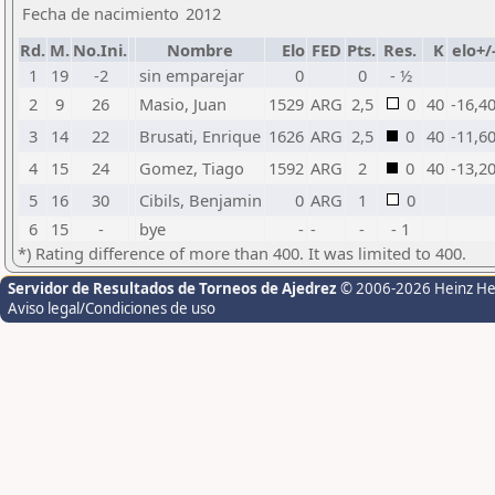
Fecha de nacimiento
2012
Rd.
M.
No.Ini.
Nombre
Elo
FED
Pts.
Res.
K
elo+/
1
19
-2
sin emparejar
0
0
- ½
2
9
26
Masio, Juan
1529
ARG
2,5
0
40
-16,4
3
14
22
Brusati, Enrique
1626
ARG
2,5
0
40
-11,6
4
15
24
Gomez, Tiago
1592
ARG
2
0
40
-13,2
5
16
30
Cibils, Benjamin
0
ARG
1
0
6
15
-
bye
-
-
-
- 1
*) Rating difference of more than 400. It was limited to 400.
Servidor de Resultados de Torneos de Ajedrez
© 2006-2026 Heinz H
Aviso legal/Condiciones de uso