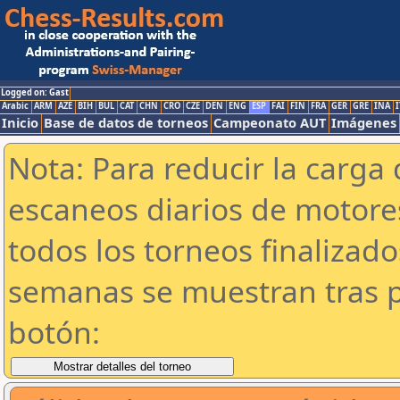
Logged on: Gast
Arabic
ARM
AZE
BIH
BUL
CAT
CHN
CRO
CZE
DEN
ENG
ESP
FAI
FIN
FRA
GER
GRE
INA
I
Inicio
Base de datos de torneos
Campeonato AUT
Imágenes
Nota: Para reducir la carga 
escaneos diarios de motor
todos los torneos finalizad
semanas se muestran tras p
botón: