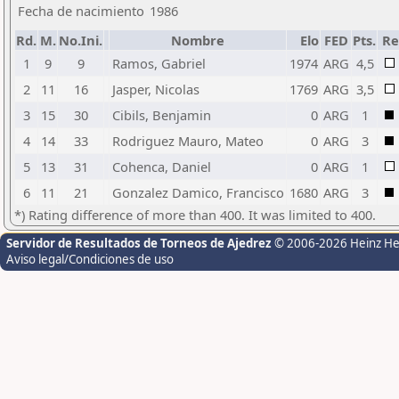
Fecha de nacimiento
1986
Rd.
M.
No.Ini.
Nombre
Elo
FED
Pts.
Re
1
9
9
Ramos, Gabriel
1974
ARG
4,5
2
11
16
Jasper, Nicolas
1769
ARG
3,5
3
15
30
Cibils, Benjamin
0
ARG
1
4
14
33
Rodriguez Mauro, Mateo
0
ARG
3
5
13
31
Cohenca, Daniel
0
ARG
1
6
11
21
Gonzalez Damico, Francisco
1680
ARG
3
*) Rating difference of more than 400. It was limited to 400.
Servidor de Resultados de Torneos de Ajedrez
© 2006-2026 Heinz H
Aviso legal/Condiciones de uso