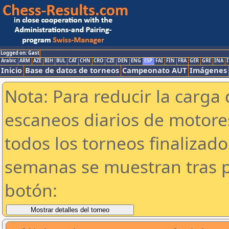
Logged on: Gast
Arabic
ARM
AZE
BIH
BUL
CAT
CHN
CRO
CZE
DEN
ENG
ESP
FAI
FIN
FRA
GER
GRE
INA
I
Inicio
Base de datos de torneos
Campeonato AUT
Imágenes
Nota: Para reducir la carga 
escaneos diarios de motor
todos los torneos finalizad
semanas se muestran tras p
botón: