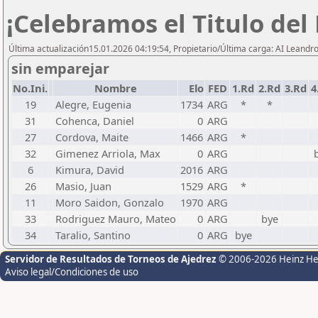
¡Celebramos el Titulo del
Última actualización15.01.2026 04:19:54, Propietario/Última carga: AI Leand
sin emparejar
No.Ini.
Nombre
Elo
FED
1.Rd
2.Rd
3.Rd
4
19
Alegre, Eugenia
1734
ARG
*
*
31
Cohenca, Daniel
0
ARG
27
Cordova, Maite
1466
ARG
*
32
Gimenez Arriola, Max
0
ARG
6
Kimura, David
2016
ARG
26
Masio, Juan
1529
ARG
*
11
Moro Saidon, Gonzalo
1970
ARG
33
Rodriguez Mauro, Mateo
0
ARG
bye
34
Taralio, Santino
0
ARG
bye
Servidor de Resultados de Torneos de Ajedrez
© 2006-2026 Heinz H
Aviso legal/Condiciones de uso