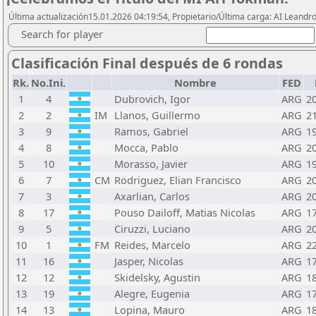
Última actualización15.01.2026 04:19:54, Propietario/Última carga: AI Leand
Search for player
Clasificación Final después de 6 rondas
Rk.
No.Ini.
Nombre
FED
1
4
Dubrovich, Igor
ARG
2
2
2
IM
Llanos, Guillermo
ARG
2
3
9
Ramos, Gabriel
ARG
1
4
8
Mocca, Pablo
ARG
2
5
10
Morasso, Javier
ARG
1
6
7
CM
Rodriguez, Elian Francisco
ARG
2
7
3
Axarlian, Carlos
ARG
2
8
17
Pouso Dailoff, Matias Nicolas
ARG
1
9
5
Ciruzzi, Luciano
ARG
2
10
1
FM
Reides, Marcelo
ARG
2
11
16
Jasper, Nicolas
ARG
1
12
12
Skidelsky, Agustin
ARG
1
13
19
Alegre, Eugenia
ARG
1
14
13
Lopina, Mauro
ARG
1