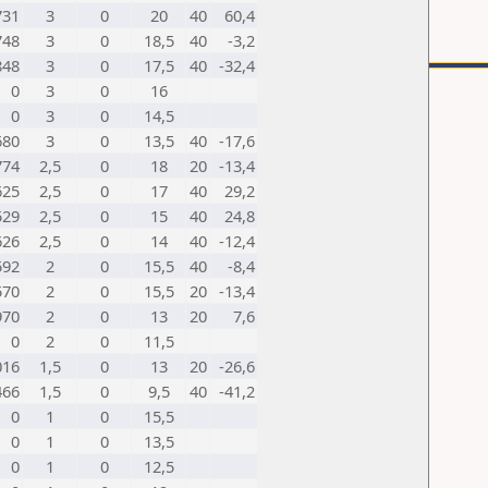
731
3
0
20
40
60,4
748
3
0
18,5
40
-3,2
848
3
0
17,5
40
-32,4
0
3
0
16
0
3
0
14,5
680
3
0
13,5
40
-17,6
774
2,5
0
18
20
-13,4
625
2,5
0
17
40
29,2
529
2,5
0
15
40
24,8
626
2,5
0
14
40
-12,4
592
2
0
15,5
40
-8,4
570
2
0
15,5
20
-13,4
970
2
0
13
20
7,6
0
2
0
11,5
016
1,5
0
13
20
-26,6
466
1,5
0
9,5
40
-41,2
0
1
0
15,5
0
1
0
13,5
0
1
0
12,5