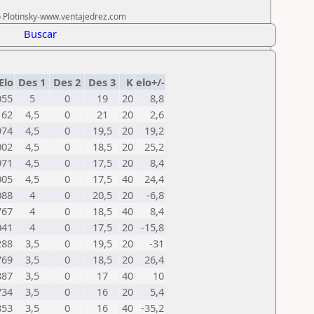
ro Plotinsky-www.ventajedrez.com
Buscar
Elo
Des 1
Des 2
Des 3
K
elo+/-
055
5
0
19
20
8,8
162
4,5
0
21
20
2,6
974
4,5
0
19,5
20
19,2
002
4,5
0
18,5
20
25,2
971
4,5
0
17,5
20
8,4
005
4,5
0
17,5
40
24,4
088
4
0
20,5
20
-6,8
767
4
0
18,5
40
8,4
041
4
0
17,5
20
-15,8
288
3,5
0
19,5
20
-31
769
3,5
0
18,5
20
26,4
887
3,5
0
17
40
10
734
3,5
0
16
20
5,4
853
3,5
0
16
40
-35,2