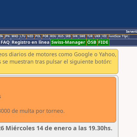
Servert
TA
JPN
MKD
LTU
NED
POL
POR
ROU
RUS
SRB
SVK
SWE
TUR
UKR
VIE
FontSize:11pt
FAQ
Registro en línea
Swiss-Manager
ÖSB
FIDE
aneos diarios de motores como Google o Yahoo,
 se muestran tras pulsar el siguiente botón:
s
3000 de multa por torneo.
 Miércoles 14 de enero a las 19.30hs.