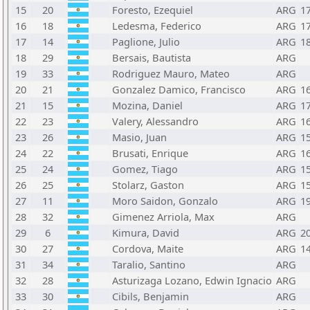
15
20
Foresto, Ezequiel
ARG
1
16
18
Ledesma, Federico
ARG
1
17
14
Paglione, Julio
ARG
1
18
29
Bersais, Bautista
ARG
19
33
Rodriguez Mauro, Mateo
ARG
20
21
Gonzalez Damico, Francisco
ARG
1
21
15
Mozina, Daniel
ARG
1
22
23
Valery, Alessandro
ARG
1
23
26
Masio, Juan
ARG
1
24
22
Brusati, Enrique
ARG
1
25
24
Gomez, Tiago
ARG
1
26
25
Stolarz, Gaston
ARG
1
27
11
Moro Saidon, Gonzalo
ARG
1
28
32
Gimenez Arriola, Max
ARG
29
6
Kimura, David
ARG
2
30
27
Cordova, Maite
ARG
1
31
34
Taralio, Santino
ARG
32
28
Asturizaga Lozano, Edwin Ignacio
ARG
33
30
Cibils, Benjamin
ARG