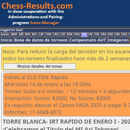
Logged on: Gast
Arabic
ARM
AZE
BIH
BUL
CAT
CHN
CRO
CZE
DEN
ENG
ESP
FAI
FIN
FRA
GER
GRE
INA
I
Inicio
Base de datos de torneos
Campeonato AUT
Imágenes
Nota: Para reducir la carga del servidor en los esc
todos los torneos finalizados hace más de 2 semanas
Válido al ELO FIDE Rápido
Miércoles 14 de enero a las 19:30hs
Torneo Suizo a 6 rondas. – 12 minutos + 3 segundo
Inscripción: Socios: $2000; No Socios: $3000
Es requisito abonar el Canon FADA 2025 o pagar $ 
Informes: 11-6048-6072
TORRE BLANCA- IRT RAPIDO DE ENERO I - 2026
¡Celebramos el Titulo del MI Ari Tokman!