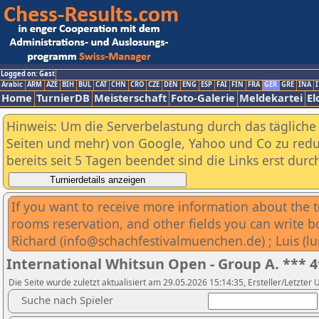
Logged on: Gast
Arabic
ARM
AZE
BIH
BUL
CAT
CHN
CRO
CZE
DEN
ENG
ESP
FAI
FIN
FRA
GER
GRE
INA
I
Home
TurnierDB
Meisterschaft
Foto-Galerie
Meldekartei
El
Hinweis: Um die Serverbelastung durch das tägliche D
Seiten und mehr) von Google, Yahoo und Co zu reduz
bereits seit 5 Tagen beendet sind die Links erst dur
If you want to receive more information about the t
rooms reservation, and other fields you can write b
Richard (info@schachfestivalmuenchen.de) ; Luis (
International Whitsun Open - Group A. *** 4
Die Seite wurde zuletzt aktualisiert am 29.05.2026 15:14:35, Ersteller/Letzte
Suche nach Spieler