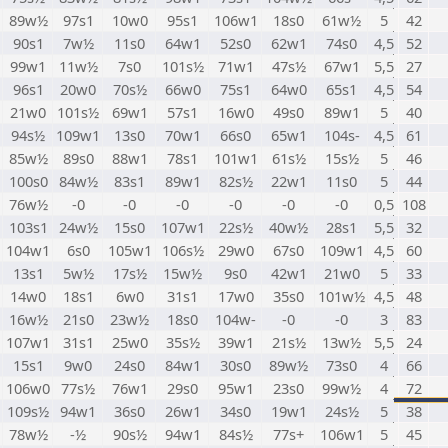
89w½
97s1
10w0
95s1
106w1
18s0
61w½
5
42
90s1
7w½
11s0
64w1
52s0
62w1
74s0
4,5
52
99w1
11w½
7s0
101s½
71w1
47s½
67w1
5,5
27
96s1
20w0
70s½
66w0
75s1
64w0
65s1
4,5
54
21w0
101s½
69w1
57s1
16w0
49s0
89w1
5
40
94s½
109w1
13s0
70w1
66s0
65w1
104s-
4,5
61
85w½
89s0
88w1
78s1
101w1
61s½
15s½
5
46
100s0
84w½
83s1
89w1
82s½
22w1
11s0
5
44
76w½
-0
-0
-0
-0
-0
-0
0,5
108
103s1
24w½
15s0
107w1
22s½
40w½
28s1
5,5
32
104w1
6s0
105w1
106s½
29w0
67s0
109w1
4,5
60
13s1
5w½
17s½
15w½
9s0
42w1
21w0
5
33
14w0
18s1
6w0
31s1
17w0
35s0
101w½
4,5
48
16w½
21s0
23w½
18s0
104w-
-0
-0
3
83
107w1
31s1
25w0
35s½
39w1
21s½
13w½
5,5
24
15s1
9w0
24s0
84w1
30s0
89w½
73s0
4
66
106w0
77s½
76w1
29s0
95w1
23s0
99w½
4
72
109s½
94w1
36s0
26w1
34s0
19w1
24s½
5
38
78w½
-½
90s½
94w1
84s½
77s+
106w1
5
45