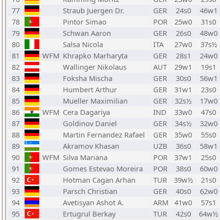
77
Straub Juergen Dr.
GER
24s0
46w1
78
Pintor Simao
POR
25w0
31s0
79
Schwan Aaron
GER
26s0
48w0
80
Salsa Nicola
ITA
27w0
37s½
81
WFM
Khrapko Marharyta
GER
28s1
24w0
82
Wallinger Nikolaus
AUT
29w1
19s1
83
Foksha Mischa
GER
30s0
56w1
84
Humbert Arthur
GER
31w1
23s0
85
Mueller Maximilian
GER
32s½
17w0
86
WFM
Cera Dagariya
IND
33w0
47s0
87
Goldinov Daniel
GER
34s½
32w0
88
Martin Fernandez Rafael
GER
35w0
55s0
89
Akramov Khasan
UZB
36s0
58w1
90
WFM
Silva Mariana
POR
37w1
25s0
91
Gomes Estevao Moreira
POR
38s0
60w0
92
Hotman Cagan Arhan
TUR
39w½
21s0
93
Parsch Christian
GER
40s0
62w0
94
Avetisyan Ashot A.
ARM
41w0
57s1
95
Ertugrul Berkay
TUR
42s0
64w½