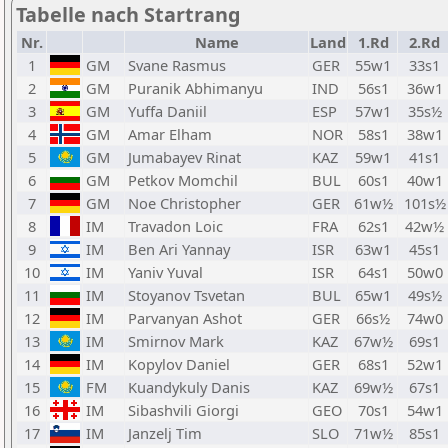
Tabelle nach Startrang
Nr.
Name
Land
1.Rd
2.Rd
1
GM
Svane Rasmus
GER
55w1
33s1
2
GM
Puranik Abhimanyu
IND
56s1
36w1
3
GM
Yuffa Daniil
ESP
57w1
35s½
4
GM
Amar Elham
NOR
58s1
38w1
5
GM
Jumabayev Rinat
KAZ
59w1
41s1
6
GM
Petkov Momchil
BUL
60s1
40w1
7
GM
Noe Christopher
GER
61w½
101s½
8
IM
Travadon Loic
FRA
62s1
42w½
9
IM
Ben Ari Yannay
ISR
63w1
45s1
10
IM
Yaniv Yuval
ISR
64s1
50w0
11
IM
Stoyanov Tsvetan
BUL
65w1
49s½
12
IM
Parvanyan Ashot
GER
66s½
74w0
13
IM
Smirnov Mark
KAZ
67w½
69s1
14
IM
Kopylov Daniel
GER
68s1
52w1
15
FM
Kuandykuly Danis
KAZ
69w½
67s1
16
IM
Sibashvili Giorgi
GEO
70s1
54w1
17
IM
Janzelj Tim
SLO
71w½
85s1