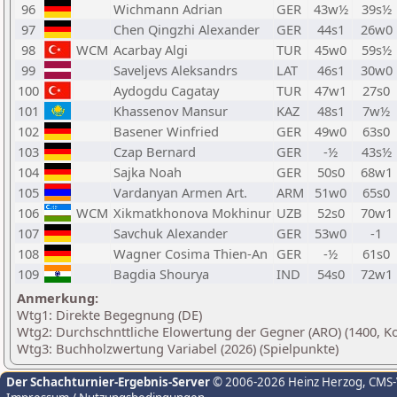
96
Wichmann Adrian
GER
43w½
39s½
97
Chen Qingzhi Alexander
GER
44s1
26w0
98
WCM
Acarbay Algi
TUR
45w0
59s½
99
Saveljevs Aleksandrs
LAT
46s1
30w0
100
Aydogdu Cagatay
TUR
47w1
27s0
101
Khassenov Mansur
KAZ
48s1
7w½
102
Basener Winfried
GER
49w0
63s0
103
Czap Bernard
GER
-½
43s½
104
Sajka Noah
GER
50s0
68w1
105
Vardanyan Armen Art.
ARM
51w0
65s0
106
WCM
Xikmatkhonova Mokhinur
UZB
52s0
70w1
107
Savchuk Alexander
GER
53w0
-1
108
Wagner Cosima Thien-An
GER
-½
61s0
109
Bagdia Shourya
IND
54s0
72w1
Anmerkung:
Wtg1: Direkte Begegnung (DE)
Wtg2: Durchschnttliche Elowertung der Gegner (ARO) (1400, Ko
Wtg3: Buchholzwertung Variabel (2026) (Spielpunkte)
Der Schachturnier-Ergebnis-Server
© 2006-2026 Heinz Herzog
, CMS