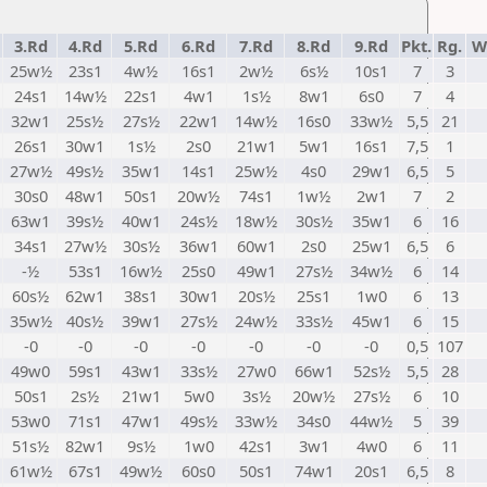
3.Rd
4.Rd
5.Rd
6.Rd
7.Rd
8.Rd
9.Rd
Pkt.
Rg.
W
25w½
23s1
4w½
16s1
2w½
6s½
10s1
7
3
24s1
14w½
22s1
4w1
1s½
8w1
6s0
7
4
32w1
25s½
27s½
22w1
14w½
16s0
33w½
5,5
21
26s1
30w1
1s½
2s0
21w1
5w1
16s1
7,5
1
27w½
49s½
35w1
14s1
25w½
4s0
29w1
6,5
5
30s0
48w1
50s1
20w½
74s1
1w½
2w1
7
2
63w1
39s½
40w1
24s½
18w½
30s½
35w1
6
16
34s1
27w½
30s½
36w1
60w1
2s0
25w1
6,5
6
-½
53s1
16w½
25s0
49w1
27s½
34w½
6
14
60s½
62w1
38s1
30w1
20s½
25s1
1w0
6
13
35w½
40s½
39w1
27s½
24w½
33s½
45w1
6
15
-0
-0
-0
-0
-0
-0
-0
0,5
107
49w0
59s1
43w1
33s½
27w0
66w1
52s½
5,5
28
50s1
2s½
21w1
5w0
3s½
20w½
27s½
6
10
53w0
71s1
47w1
49s½
33w½
34s0
44w½
5
39
51s½
82w1
9s½
1w0
42s1
3w1
4w0
6
11
61w½
67s1
49w½
60s0
50s1
74w1
20s1
6,5
8