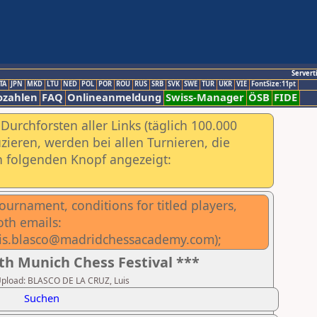
Servert
TA
JPN
MKD
LTU
NED
POL
POR
ROU
RUS
SRB
SVK
SWE
TUR
UKR
VIE
FontSize:11pt
ozahlen
FAQ
Onlineanmeldung
Swiss-Manager
ÖSB
FIDE
urchforsten aller Links (täglich 100.000
ieren, werden bei allen Turnieren, die
ch folgenden Knopf angezeigt:
ournament, conditions for titled players,
oth emails:
luis.blasco@madridchessacademy.com);
th Munich Chess Festival ***
r Upload: BLASCO DE LA CRUZ, Luis
Suchen