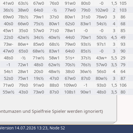
41w0
63s½
67w0
76s0
91w0
80s0
-0
1,5
105
36s½
38w0
64s0
-½
77w0
79s0
102w0
2
103
69w0
78s½
79w1
37s0
80w1
31s0
76w0
3
86
40s0
66w0
75s½
80w1
62s0
83w1
54s½
4
68
45w1
35s0
57w0
71s0
78w1
-0
-0
3
85
22s0
42w½
34s½
40w½
44s0
70w1
50s½
4,5
49
73w-
86w+
85w0
68s½
79w0
93s½
97s1
3
93
47w0
65s0
68w½
83w1
64s0
85s½
-0
3
90
48s0
-½
71w½
58w1
51s+
37s½
43w+
5,5
29
-1
72w1
48s0
62w½
70s½
76s½
57w0
3,5
79
54s1
28w1
20s0
48w½
38s0
36w½
56s0
4
64
52s0
75w1
19s½
47s0
67w0
87s0
80w½
3
87
71w0
79s0
91w0
88s0
109w0
-1
93s0
1,5
106
55w½
43s0
73w0
87s0
108s1
90w1
48s0
3,5
80
ntumazen und Spielfreie Spieler werden ignoriert)
-Version 14.07.2026 13:23, Node S2