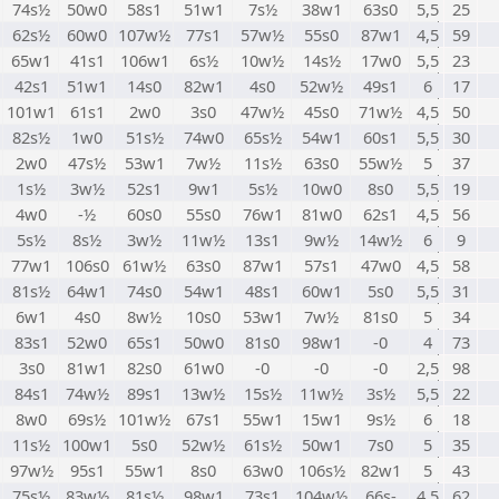
74s½
50w0
58s1
51w1
7s½
38w1
63s0
5,5
25
62s½
60w0
107w½
77s1
57w½
55s0
87w1
4,5
59
65w1
41s1
106w1
6s½
10w½
14s½
17w0
5,5
23
42s1
51w1
14s0
82w1
4s0
52w½
49s1
6
17
101w1
61s1
2w0
3s0
47w½
45s0
71w½
4,5
50
82s½
1w0
51s½
74w0
65s½
54w1
60s1
5,5
30
2w0
47s½
53w1
7w½
11s½
63s0
55w½
5
37
1s½
3w½
52s1
9w1
5s½
10w0
8s0
5,5
19
4w0
-½
60s0
55s0
76w1
81w0
62s1
4,5
56
5s½
8s½
3w½
11w½
13s1
9w½
14w½
6
9
77w1
106s0
61w½
63s0
87w1
57s1
47w0
4,5
58
81s½
64w1
74s0
54w1
48s1
60w1
5s0
5,5
31
6w1
4s0
8w½
10s0
53w1
7w½
81s0
5
34
83s1
52w0
65s1
50w0
81s0
98w1
-0
4
73
3s0
81w1
82s0
61w0
-0
-0
-0
2,5
98
84s1
74w½
89s1
13w½
15s½
11w½
3s½
5,5
22
8w0
69s½
101w½
67s1
55w1
15w1
9s½
6
18
11s½
100w1
5s0
52w½
61s½
50w1
7s0
5
35
97w½
95s1
55w1
8s0
63w0
106s½
82w1
5
43
75s½
83w½
81s½
98w1
73s1
104w½
66s-
4,5
62