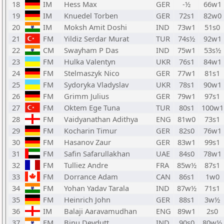
18
IM
Hess Max
GER
-½
66w1
19
IM
Knuedel Torben
GER
72s1
82w0
20
IM
Moksh Amit Doshi
IND
73w1
51s0
21
FM
Yildiz Serdar Murat
TUR
74s½
92w1
22
CM
Swayham P Das
IND
75w1
53s½
23
FM
Hulka Valentyn
UKR
76s1
84w1
24
FM
Stelmaszyk Nico
GER
77w1
81s1
25
FM
Sydoryka Vladyslav
UKR
78s1
90w1
26
FM
Grimm Julius
GER
79w1
97s1
27
FM
Oktem Ege Tuna
TUR
80s1
100w1
28
FM
Vaidyanathan Adithya
ENG
81w0
73s1
29
FM
Kocharin Timur
GER
82s0
76w1
30
FM
Hasanov Zaur
GER
83w1
99s1
31
FM
Safin Safarullakhan
UAE
84s0
78w1
32
FM
Tulliez Andre
FRA
85w½
87s1
33
FM
Dorrance Adam
CAN
86s1
1w0
34
FM
Yohan Yadav Tarala
IND
87w½
71s1
35
FM
Heinrich John
GER
88s1
3w½
36
IM
Balaji Aaravamudhan
ENG
89w1
2s0
37
FM
Binu Devdutt
IND
90s0
80w½