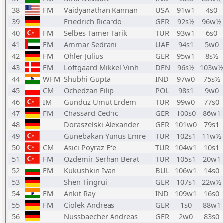
38
FM
Vaidyanathan Kannan
USA
91w1
4s0
39
Friedrich Ricardo
GER
92s½
96w½
40
FM
Selbes Tamer Tarik
TUR
93w1
6s0
41
FM
Ammar Sedrani
UAE
94s1
5w0
42
FM
Ohler Julius
GER
95w1
8s½
43
FM
Loftgaard Mikkel Vinh
DEN
96s½
103w½
44
WFM
Shubhi Gupta
IND
97w0
75s½
45
CM
Ochedzan Filip
POL
98s1
9w0
46
IM
Gunduz Umut Erdem
TUR
99w0
77s0
47
FM
Chassard Cedric
GER
100s0
86w1
48
Doraszelski Alexander
GER
101w0
79s1
49
Gunebakan Yunus Emre
TUR
102s1
11w½
50
CM
Asici Poyraz Efe
TUR
104w1
10s1
51
FM
Ozdemir Serhan Berat
TUR
105s1
20w1
52
FM
Kukushkin Ivan
BUL
106w1
14s0
53
Shen Tingrui
GER
107s1
22w½
54
FM
Ankit Ray
IND
109w1
16s0
55
FM
Ciolek Andreas
GER
1s0
88w1
56
Nussbaecher Andreas
GER
2w0
83s0