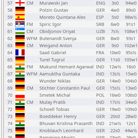
57
CM
Murawski Jan
ENG
3s0
94w0
58
Polzin Gustav
GER
4w0
89s0
59
Moreto Quintana Alex
ESP
5s0
98w½
60
FM
Spiric Igor
SRB
6w0
91s1
61
CM
Obidjonov Oriyat
UZB
7s½
108w1
62
WFM
Butenandt Svenja
GER
8w0
93s1
63
CM
Weigand Anton
GER
9s0
102w1
64
Saad Gabriel
FRA
10w0
95s½
65
Turel Tugrul
GER
11s0
105w1
66
FM
Mukund Hemant Agarwal
IND
12w½
18s0
67
WFM
Aamuktha Guntaka
IND
13s½
15w0
68
Wunder Niklas
GER
14w0
104s0
69
CM
Stichter Constantin Paul
GER
15s½
13w0
70
Smetek Michal
POL
16w0
106s0
71
CM
Mulay Pratik
IND
17s½
34w0
72
Schoell Tobias
GER
19w0
109s0
73
Boeddeker Henry
GER
20s0
28w0
74
Bhuvan Krishna Prasanth
IND
21w½
12s1
75
Knoblauch Leonhard
GER
22s0
44w½
76
Ramming Moritz
GER
23w0
29s0