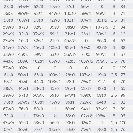
28s0
54w½
62s½
19w0
97s1
56w-
-0
3
84
56s½
98w½
93s1
44w0
100s0
58w1
95w1
4
71
58s0
108w1
98s0
72w0
102s1
97w1
85s½
3,5
81
59w0
87s0
92w1
99s0
98s0
96w1
107s½
3
94
29w½
32s0
37w½
69s1
31w1
26s1
30w1
6
12
23w½
16s0
32w1
21s0
45w½
-0
36s0
4
63
31w0
37s½
45w0
103s0
93w1
99s0
92s½
3
88
33w0
45s½
59w1
53s0
56w½
71s0
91w1
4
67
44s½
58w0
102s1
65w0
72s½
103w½
79w½
3,5
78
57w0
102s-
-0
-0
-0
-0
-0
0
109
64s0
80w1
66s0
109w1
28s0
107w1
19s0
3,5
77
68s1
70w0
44s0
108w1
58s1
73w0
72s1
4
70
38s½
44w1
33w0
45s0
59w1
53s½
42s0
4
65
39w0
57s0
56w½
59s0
94w1
109s0
68s0
2,5
99
70s0
68w½
108s1
75w0
96s1
72w½
84s0
3
92
67w0
76s0
80s0
-1
68w0
94s1
83w½
3
89
72s0
-1
78w0
-½
83s0
102w½
108w1
3
95
43w½
55s0
63w0
56s0
90s0
92w0
-1
2,5
100
66s1
36w0
72s1
38w0
54s0
75w1
78s0
3,5
76