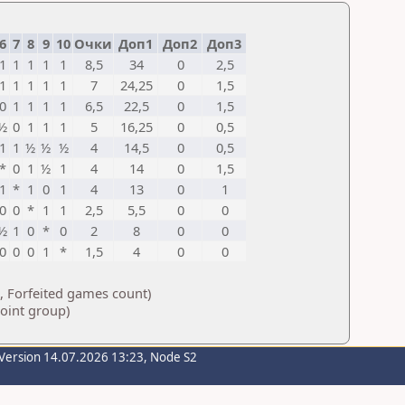
6
7
8
9
10
Очки
Доп1
Доп2
Доп3
1
1
1
1
1
8,5
34
0
2,5
1
1
1
1
1
7
24,25
0
1,5
0
1
1
1
1
6,5
22,5
0
1,5
½
0
1
1
1
5
16,25
0
0,5
1
1
½
½
½
4
14,5
0
0,5
*
0
1
½
1
4
14
0
1,5
1
*
1
0
1
4
13
0
1
0
0
*
1
1
2,5
5,5
0
0
½
1
0
*
0
2
8
0
0
0
0
0
1
*
1,5
4
0
0
, Forfeited games count)
point group)
Version 14.07.2026 13:23, Node S2