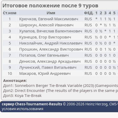
Итоговое положение после 9 туров
Ст.ном
Имя
ФЕД.
1
2
3
4
5
1
Крючков, Евгений Максимович
RUS
*
1
1
½
1
2
Широкун, Алексей Иванович
RUS
0
*
½
1
½
3
Хулапов, Вячеслав Валентинович
RUS
0
½
*
1
1
4
Кузнецов, Егор Викторович
RUS
½
0
0
*
1
5
Николайчик, Андрей Николаевич
RUS
0
½
0
0
*
6
Прошкин, Александр Викторович
RUS
0
0
1
½
0
7
Потапов, Олег Евгеньевич
RUS
0
0
0
1
0
8
Денисов, Александр Аркадьевич
RUS
0
0
0
0
½
9
Лучинский, Павел Витальевич
RUS
0
0
0
0
½
10
Макаров, Юрий Андреевич
RUS
0
0
0
0
½
Аннотация:
Доп1: Sonneborn Berger Tie-Break Variable (2023) (Gamepoints
Доп2: Direct Encounter (The results of the players in the same 
Доп3: Koya Tie-Break
сервер Chess-Tournament-Results
© 2006-2026 Heinz Herzog
, CMS-
условия использования