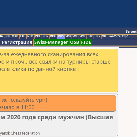
Servert
TA
JPN
MKD
LTU
NED
POL
POR
ROU
RUS
SRB
SVK
SWE
TUR
UKR
VIE
FontSize:11pt
 Регистрация
Swiss-Manager
ÖSB
FIDE
з-за ежедневного сканирования всех
o и проч., все ссылки на турниры старше
сле клика по данной кнопке :
, используйте vpn)
ачало в 11:00
м 2026 года среди мужчин (Высшая
ansk Chess federation