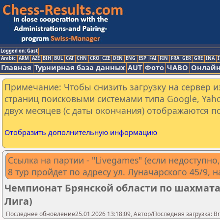
Logged on: Gast
Arabic
ARM
AZE
BIH
BUL
CAT
CHN
CRO
CZE
DEN
ENG
ESP
FAI
FIN
FRA
GER
GRE
INA
I
Главная
Турнирная база данных
AUT
Фото
ЧАВО
Онлайн
Примечание: Чтобы снизить загрузку на сервер и
страниц поисковыми системами типа Google, Yaho
двух месяцев (с даты окончания) отображаются по
Отобразить дополнительную информацию
Ссылка на партии - "Livegames" (если недоступно
8 тур пройдет по адресу ул. Луначарского 45/9, н
Чемпионат Брянской области по шахмата
Лига)
Последнее обновление25.01.2026 13:18:09, Автор/Последняя загрузка: Bry