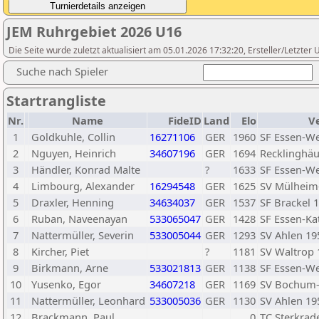
JEM Ruhrgebiet 2026 U16
Die Seite wurde zuletzt aktualisiert am 05.01.2026 17:32:20, Ersteller/Letzte
Suche nach Spieler
Startrangliste
Nr.
Name
FideID
Land
Elo
V
1
Goldkuhle, Collin
16271106
GER
1960
SF Essen-W
2
Nguyen, Heinrich
34607196
GER
1694
Recklinghäu
3
Händler, Konrad Malte
?
1633
SF Essen-W
4
Limbourg, Alexander
16294548
GER
1625
SV Mülheim
5
Draxler, Henning
34634037
GER
1537
SF Brackel 
6
Ruban, Naveenayan
533065047
GER
1428
SF Essen-Ka
7
Nattermüller, Severin
533005044
GER
1293
SV Ahlen 19
8
Kircher, Piet
?
1181
SV Waltrop 
9
Birkmann, Arne
533021813
GER
1138
SF Essen-W
10
Yusenko, Egor
34607218
GER
1169
SV Bochum-
11
Nattermüller, Leonhard
533005036
GER
1130
SV Ahlen 19
12
Brackmann, Paul
0
TC Sterkrad