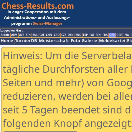
Logged on: Gast
Arabic
ARM
AZE
BIH
BUL
CAT
CHN
CRO
CZE
DEN
ENG
ESP
FAI
FIN
FRA
GER
GRE
INA
I
Home
TurnierDB
Meisterschaft
Foto-Galerie
Meldekartei
El
Hinweis: Um die Serverbel
tägliche Durchforsten aller 
Seiten und mehr) von Goog
reduzieren, werden bei alle
seit 5 Tagen beendet sind d
folgenden Knopf angezeigt