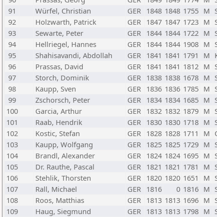
91
Würfel, Christian
GER
1848
1848
1755
M
92
Holzwarth, Patrick
GER
1847
1847
1723
M
93
Sewarte, Peter
GER
1844
1844
1722
M
94
Hellriegel, Hannes
GER
1844
1844
1908
M
95
Shahisavandi, Abdollah
GER
1841
1841
1791
M
96
Prassas, David
GER
1841
1841
1812
M
97
Storch, Dominik
GER
1838
1838
1678
M
98
Kaupp, Sven
GER
1836
1836
1785
M
99
Zschorsch, Peter
GER
1834
1834
1685
M
100
Garcia, Arthur
GER
1832
1832
1879
M
101
Raab, Hendrik
GER
1830
1830
1718
M
102
Kostic, Stefan
GER
1828
1828
1711
M
103
Kaupp, Wolfgang
GER
1825
1825
1729
M
104
Brandl, Alexander
GER
1824
1824
1695
M
105
Dr. Rauthe, Pascal
GER
1821
1821
1781
M
106
Stehlik, Thorsten
GER
1820
1820
1651
M
107
Rall, Michael
GER
1816
0
1816
M
108
Roos, Matthias
GER
1813
1813
1696
M
109
Haug, Siegmund
GER
1813
1813
1798
M