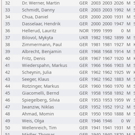
32
Dr. Werner, Martin
GER
2003
2003
2026
M
33
Schmidt, Danny
GER
2003
2003
1992
M
34
Chua, Daniel
GER
2000
2000
1931
M
35
Dasselaar, Hendrik
GER
2000
2000
1947
M
36
Hellerud, Lauritz
NOR
1999
1999
0
M
37
Bilovol, Mykyta
UKR
1982
1982
1899
M
38
Zimmermann, Paul
GER
1981
1981
1927
M
39
Albrecht, Benjamin
GER
1968
1968
1914
M
40
Fritz, Denis
GER
1967
1967
1920
M
41
Wiederspahn, Markus
GER
1966
1966
1903
M
42
Scheynin, Julia
GER
1962
1962
1925
W
43
Seeger, Klaus
GER
1962
1962
1883
M
44
Rotzinger, Markus
GER
1960
1960
1970
M
45
Giacomelli, Bernd
GER
1958
1958
1892
M
46
Spiegelberg, Silvia
GER
1953
1953
1959
W
47
Iwanziw, Niklas
GER
1952
1952
1912
M
48
Ahmad, Momin
GER
1950
1950
1888
M
49
Weis, Olga
GER
1946
1946
0
W
50
Wellenreich, Tim
GER
1941
1941
1931
M
51
Mädler, Thomas
GER
1940
1940
1870
M