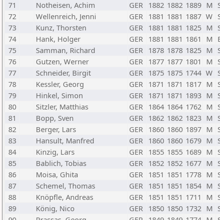
71
Notheisen, Achim
GER
1882
1882
1889
M
72
Wellenreich, Jenni
GER
1881
1881
1887
W
73
Kunz, Thorsten
GER
1881
1881
1825
M
74
Hank, Holger
GER
1881
1881
1861
M
75
Samman, Richard
GER
1878
1878
1825
M
76
Gutzen, Werner
GER
1877
1877
1801
M
77
Schneider, Birgit
GER
1875
1875
1744
W
78
Kessler, Georg
GER
1871
1871
1817
M
79
Hinkel, Simon
GER
1871
1871
1893
M
80
Sitzler, Matthias
GER
1864
1864
1762
M
81
Bopp, Sven
GER
1862
1862
1823
M
82
Berger, Lars
GER
1860
1860
1897
M
83
Hansult, Manfred
GER
1860
1860
1679
M
84
Kinzig, Lars
GER
1855
1855
1689
M
85
Bablich, Tobias
GER
1852
1852
1677
M
86
Moisa, Ghita
GER
1851
1851
1778
M
87
Schemel, Thomas
GER
1851
1851
1854
M
88
Knöpfle, Andreas
GER
1851
1851
1711
M
89
König, Nico
GER
1850
1850
1732
M
90
Prassas, Georg
GER
1849
1849
1774
M