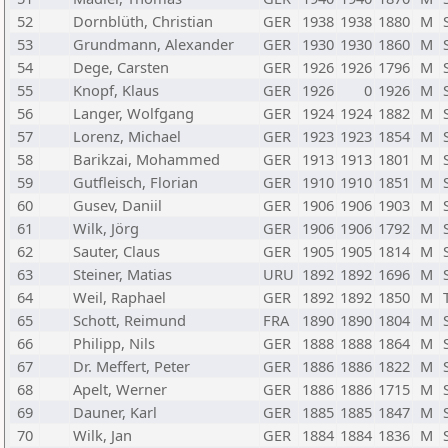
52
Dornblüth, Christian
GER
1938
1938
1880
M
53
Grundmann, Alexander
GER
1930
1930
1860
M
54
Dege, Carsten
GER
1926
1926
1796
M
55
Knopf, Klaus
GER
1926
0
1926
M
56
Langer, Wolfgang
GER
1924
1924
1882
M
57
Lorenz, Michael
GER
1923
1923
1854
M
58
Barikzai, Mohammed
GER
1913
1913
1801
M
59
Gutfleisch, Florian
GER
1910
1910
1851
M
60
Gusev, Daniil
GER
1906
1906
1903
M
61
Wilk, Jörg
GER
1906
1906
1792
M
62
Sauter, Claus
GER
1905
1905
1814
M
63
Steiner, Matias
URU
1892
1892
1696
M
64
Weil, Raphael
GER
1892
1892
1850
M
65
Schott, Reimund
FRA
1890
1890
1804
M
66
Philipp, Nils
GER
1888
1888
1864
M
67
Dr. Meffert, Peter
GER
1886
1886
1822
M
68
Apelt, Werner
GER
1886
1886
1715
M
69
Dauner, Karl
GER
1885
1885
1847
M
70
Wilk, Jan
GER
1884
1884
1836
M