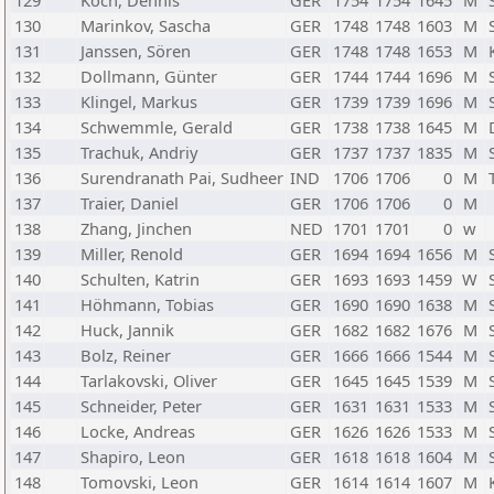
129
Koch, Dennis
GER
1754
1754
1645
M
130
Marinkov, Sascha
GER
1748
1748
1603
M
131
Janssen, Sören
GER
1748
1748
1653
M
132
Dollmann, Günter
GER
1744
1744
1696
M
133
Klingel, Markus
GER
1739
1739
1696
M
134
Schwemmle, Gerald
GER
1738
1738
1645
M
135
Trachuk, Andriy
GER
1737
1737
1835
M
136
Surendranath Pai, Sudheer
IND
1706
1706
0
M
137
Traier, Daniel
GER
1706
1706
0
M
138
Zhang, Jinchen
NED
1701
1701
0
w
139
Miller, Renold
GER
1694
1694
1656
M
140
Schulten, Katrin
GER
1693
1693
1459
W
141
Höhmann, Tobias
GER
1690
1690
1638
M
142
Huck, Jannik
GER
1682
1682
1676
M
143
Bolz, Reiner
GER
1666
1666
1544
M
144
Tarlakovski, Oliver
GER
1645
1645
1539
M
145
Schneider, Peter
GER
1631
1631
1533
M
146
Locke, Andreas
GER
1626
1626
1533
M
147
Shapiro, Leon
GER
1618
1618
1604
M
148
Tomovski, Leon
GER
1614
1614
1607
M