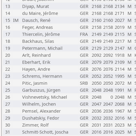
13
Diyap, Murat
GER
2168
2168
2134
M
14
du Maire, Jérôme
GER
2168
2168
2171
M
15
IM
Dausch, René
GER
2160
2160
2027
M
16
Feger, Andreas
GER
2158
2158
2019
M
17
Thiercelin, Jérôme
FRA
2149
2149
2115
M
18
Backhaus, Silas
GER
2149
2149
2217
M
19
Petermann, Michail
GER
2129
2129
2147
M
20
Arlt, Reinhard
GER
2092
2092
1918
M
21
Eberhart, Erik
GER
2079
2079
2109
M
22
Hayen, Andre
GER
2076
2076
2114
M
23
Schrems, Hermann
GER
2052
2052
1995
M
24
Pitic, Jasmin
SRB
2050
2050
2072
M
25
Garbuszus, Jürgen
GER
2048
2048
1991
M
26
Vishnevetsky, Michael
GER
2048
0
2048
M
27
Wilhelm, Jochen
GER
2047
2047
2068
M
28
Pemsel, Alexander
GER
2036
2036
1967
M
29
Dushatskiy, Fedor
GER
2032
2032
2016
M
30
Zimmer, Rolf
GER
2031
2031
2023
M
31
Schmitt-Schott, Joscha
GER
2016
2016
2025
M