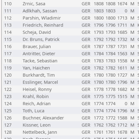
110
Zrnic, Sasa
GER
1808
1808
1674
M
111
Adlkhah, Sassan
GER
1803
1803
0
M
112
Parshin, Wladimir
GER
1800
1800
1713
M
113
Friedrich, Reinhard
GER
1796
1796
1711
M
114
Scheja, David
GER
1793
1793
1685
M
115
Dr. Bruns, Patrick
GER
1792
1792
1732
M
116
Brauer, Julian
GER
1787
1787
1731
M
117
Antritter, Dieter
GER
1784
1784
1563
M
118
Tacke, Sebastian
GER
1783
1783
1558
M
119
Yan, Haichen
GER
1782
1782
1611
M
120
Burkhardt, Tim
GER
1780
1780
1727
M
121
Esslinger, Marcel
GER
1780
1780
1796
M
122
Heisel, Ronny
GER
1778
1778
1682
M
123
Krahl, Robin
GER
1775
1775
1515
M
124
Reich, Adrian
GER
1774
1774
0
M
125
Toth, Luca
GER
1774
1774
1796
M
126
Buchner, Alexander
GER
1772
1772
1588
M
127
Kissner, Leon
GER
1762
1762
1712
M
128
Nettelbeck, Jann
GER
1761
1761
1678
M