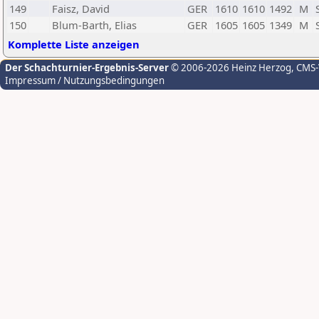
149
Faisz, David
GER
1610
1610
1492
M
150
Blum-Barth, Elias
GER
1605
1605
1349
M
Komplette Liste anzeigen
Der Schachturnier-Ergebnis-Server
© 2006-2026 Heinz Herzog
, CMS
Impressum / Nutzungsbedingungen