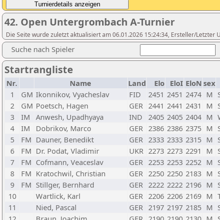
42. Open Untergrombach A-Turnier
Die Seite wurde zuletzt aktualisiert am 06.01.2026 15:24:34, Ersteller/Letzte
Suche nach Spieler
Startrangliste
Nr.
Name
Land
Elo
EloI
EloN
sex
1
GM
Ikonnikov, Vyacheslav
FID
2451
2451
2474
M
2
GM
Poetsch, Hagen
GER
2441
2441
2431
M
3
IM
Anwesh, Upadhyaya
IND
2405
2405
2404
M
4
IM
Dobrikov, Marco
GER
2386
2386
2375
M
5
FM
Dauner, Benedikt
GER
2333
2333
2315
M
6
FM
Dr. Podat, Vladimir
UKR
2273
2273
2291
M
7
FM
Cofmann, Veaceslav
GER
2253
2253
2252
M
8
FM
Kratochwil, Christian
GER
2250
2250
2183
M
9
FM
Stillger, Bernhard
GER
2222
2222
2196
M
10
Wartlick, Karl
GER
2206
2206
2169
M
11
Nied, Pascal
GER
2197
2197
2185
M
12
Braun, Joachim
GER
2190
2190
2130
M