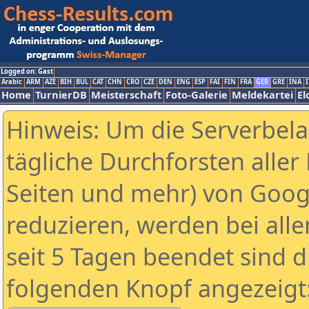
Logged on: Gast
Arabic
ARM
AZE
BIH
BUL
CAT
CHN
CRO
CZE
DEN
ENG
ESP
FAI
FIN
FRA
GER
GRE
INA
I
Home
TurnierDB
Meisterschaft
Foto-Galerie
Meldekartei
El
Hinweis: Um die Serverbel
tägliche Durchforsten aller 
Seiten und mehr) von Goog
reduzieren, werden bei alle
seit 5 Tagen beendet sind d
folgenden Knopf angezeigt