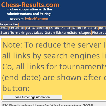
Logged on: Gast
Arabic
ARM
AZE
BIH
BUL
CAT
CHN
CRO
CZE
DEN
ENG
ESP
FAI
FIN
FRA
GER
GRE
INA
I
Start
Turneringsdatabas
Österrikiska mästerskapet
Picture
Note: To reduce the server 
all links by search engines
Co, all links for tournamen
(end-date) are shown after c
button:
SK Rockaden Umeås Vårturnering 2026