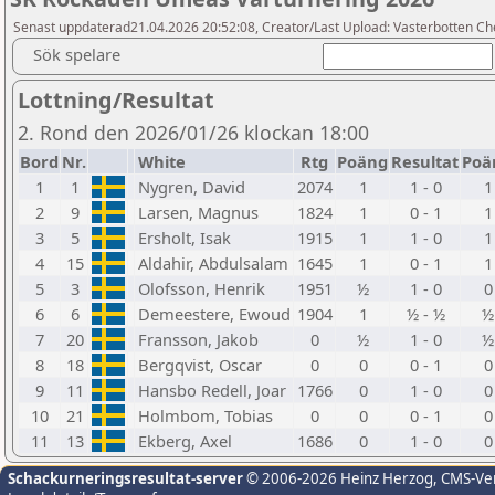
Senast uppdaterad21.04.2026 20:52:08, Creator/Last Upload: Vasterbotten Ch
Sök spelare
Lottning/Resultat
2. Rond den 2026/01/26 klockan 18:00
Bord
Nr.
White
Rtg
Poäng
Resultat
Poä
1
1
Nygren, David
2074
1
1 - 0
1
2
9
Larsen, Magnus
1824
1
0 - 1
1
3
5
Ersholt, Isak
1915
1
1 - 0
1
4
15
Aldahir, Abdulsalam
1645
1
0 - 1
1
5
3
Olofsson, Henrik
1951
½
1 - 0
0
6
6
Demeestere, Ewoud
1904
1
½ - ½
½
7
20
Fransson, Jakob
0
½
1 - 0
½
8
18
Bergqvist, Oscar
0
0
0 - 1
0
9
11
Hansbo Redell, Joar
1766
0
1 - 0
0
10
21
Holmbom, Tobias
0
0
0 - 1
0
11
13
Ekberg, Axel
1686
0
1 - 0
0
Schackurneringsresultat-server
© 2006-2026 Heinz Herzog
, CMS-Ve