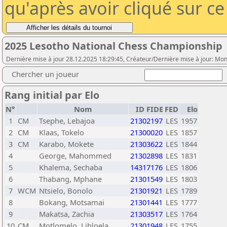
qu'après avoir cliqué sur c
2025 Lesotho National Chess Championship
Dernière mise à jour 28.12.2025 18:29:45, Créateur/Dernière mise à jour: Mon
Chercher un joueur
Rang initial par Elo
N°
Nom
ID FIDE
FED
Elo
1
CM
Tsephe, Lebajoa
21302197
LES
1957
2
CM
Klaas, Tokelo
21300020
LES
1857
3
CM
Karabo, Mokete
21303622
LES
1844
4
George, Mahommed
21302898
LES
1831
5
Khalema, Sechaba
14317176
LES
1806
6
Thabang, Mphane
21301549
LES
1803
7
WCM
Ntsielo, Bonolo
21301921
LES
1789
8
Bokang, Motsamai
21301441
LES
1777
9
Makatsa, Zachia
21303517
LES
1764
10
CM
Motlomelo, Lihloela
21301948
LES
1755