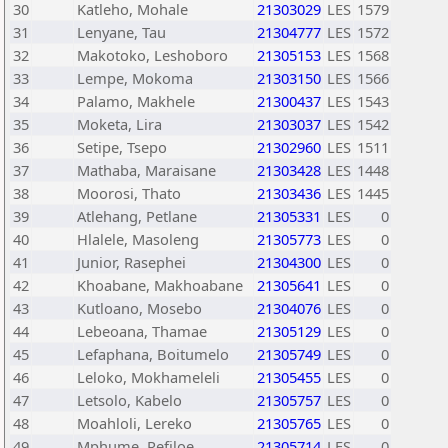
30
Katleho, Mohale
21303029
LES
1579
31
Lenyane, Tau
21304777
LES
1572
32
Makotoko, Leshoboro
21305153
LES
1568
33
Lempe, Mokoma
21303150
LES
1566
34
Palamo, Makhele
21300437
LES
1543
35
Moketa, Lira
21303037
LES
1542
36
Setipe, Tsepo
21302960
LES
1511
37
Mathaba, Maraisane
21303428
LES
1448
38
Moorosi, Thato
21303436
LES
1445
39
Atlehang, Petlane
21305331
LES
0
40
Hlalele, Masoleng
21305773
LES
0
41
Junior, Rasephei
21304300
LES
0
42
Khoabane, Makhoabane
21305641
LES
0
43
Kutloano, Mosebo
21304076
LES
0
44
Lebeoana, Thamae
21305129
LES
0
45
Lefaphana, Boitumelo
21305749
LES
0
46
Leloko, Mokhameleli
21305455
LES
0
47
Letsolo, Kabelo
21305757
LES
0
48
Moahloli, Lereko
21305765
LES
0
49
Mphume, Refiloe
21305714
LES
0