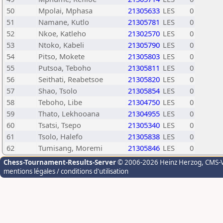
50
Mpolai, Mphasa
21305633
LES
0
51
Namane, Kutlo
21305781
LES
0
52
Nkoe, Katleho
21302570
LES
0
53
Ntoko, Kabeli
21305790
LES
0
54
Pitso, Mokete
21305803
LES
0
55
Putsoa, Teboho
21305811
LES
0
56
Seithati, Reabetsoe
21305820
LES
0
57
Shao, Tsolo
21305854
LES
0
58
Teboho, Libe
21304750
LES
0
59
Thato, Lekhooana
21304955
LES
0
60
Tsatsi, Tsepo
21305340
LES
0
61
Tsolo, Halefo
21305838
LES
0
62
Tumisang, Moremi
21305846
LES
0
Chess-Tournament-Results-Server
© 2006-2026 Heinz Herzog
, CMS-
mentions légales / conditions d'utilisation