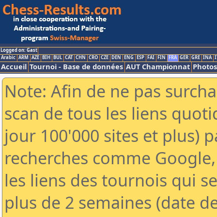
Logged on: Gast
Arabic
ARM
AZE
BIH
BUL
CAT
CHN
CRO
CZE
DEN
ENG
ESP
FAI
FIN
FRA
GER
GRE
INA
I
Accueil
Tournoi - Base de données
AUT Championnat
Photos
Note: Afin de ne pas surcha
scan de tous les liens quo
jour 100'000 sites et plus) 
recherches comme Google, 
les liens des tournois qui se
plus de 2 semaines (date de