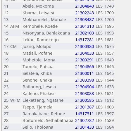
11
Abele, Mokoma
21304840
LES
1740
12
Khama, Letsatsi
21302243
LES
1709
13
Mokhameleli, Mohale
21303487
LES
1700
14
AFM
Kemohele, Koetle
21301310
LES
1695
15
Ntsonyana, Bahlakoana
21302103
LES
1693
16
Lekau, Ramokotjo
14317281
LES
1681
17
CM
Joang, Molapo
21300380
LES
1675
18
Matlali, Pofane
21304033
LES
1657
19
Mphetole, Mona
21300291
LES
1649
20
Tumelo, Putsoa
21304866
LES
1646
21
Selatela, Khiba
21300011
LES
1645
22
Senohe, Chaka
21303398
LES
1644
23
Batloung, Lesela
21304904
LES
1638
24
Katleho, Phakisi
21303088
LES
1621
25
WFM
Lieketseng, Ngatane
21300585
LES
1612
26
Tsepo, Tjamela
21301387
LES
1603
27
Ramakabane, Refuoe
14317311
LES
1597
28
Boitumelo, Sethabathaba
21302782
LES
1589
29
Sello, Tholoana
21301433
LES
1584